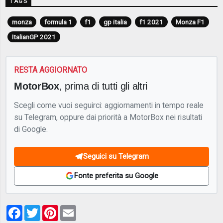
TAGS
monza
formula 1
f1
gp italia
f1 2021
Monza F1
ItalianGP 2021
RESTA AGGIORNATO
MotorBox
, prima di tutti gli altri
Scegli come vuoi seguirci: aggiornamenti in tempo reale
su Telegram, oppure dai priorità a MotorBox nei risultati
di Google.
Seguici su Telegram
Fonte preferita su Google
Facebook
Twitter
Pinterest
Email