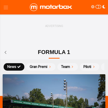
FORMULA 1
News
Gran Premi
Team
Piloti
Ca