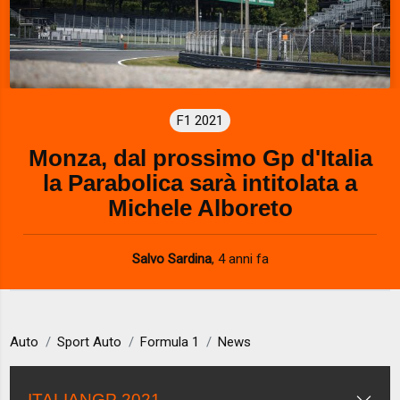
F1 2021
Monza, dal prossimo Gp d'Italia
la Parabolica sarà intitolata a
Michele Alboreto
Salvo Sardina
,
4 anni fa
Auto
Sport Auto
Formula 1
News
ITALIANGP 2021