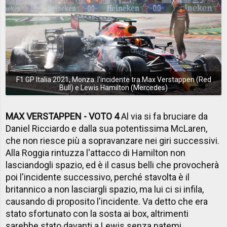
F1 GP Italia 2021, Monza: l'incidente tra Max Verstappen (Red
Bull) e Lewis Hamilton (Mercedes)
MAX VERSTAPPEN - VOTO 4
Al via si fa bruciare da
Daniel Ricciardo e dalla sua potentissima McLaren,
che non riesce più a sopravanzare nei giri successivi.
Alla Roggia rintuzza l'attacco di Hamilton non
lasciandogli spazio, ed è il casus belli che provocherà
poi l'incidente successivo, perché stavolta è il
britannico a non lasciargli spazio, ma lui ci si infila,
causando di proposito l'incidente. Va detto che era
stato sfortunato con la sosta ai box, altrimenti
sarebbe stato davanti a Lewis senza patemi.