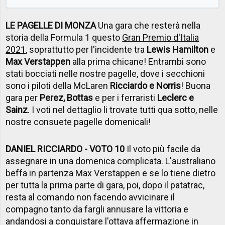
LE PAGELLE DI MONZA
Una gara che resterà nella
storia della Formula 1 questo
Gran Premio d'Italia
2021
, soprattutto per l'incidente tra
Lewis Hamilton
e
Max Verstappen
alla prima chicane! Entrambi sono
stati bocciati nelle nostre pagelle, dove i secchioni
sono i piloti della McLaren
Ricciardo e Norris
! Buona
gara per
Perez, Bottas
e per i ferraristi
Leclerc e
Sainz
. I voti nel dettaglio li trovate tutti qua sotto, nelle
nostre consuete pagelle domenicali!
DANIEL RICCIARDO - VOTO 10
Il voto più facile da
assegnare in una domenica complicata. L'australiano
beffa in partenza Max Verstappen e se lo tiene dietro
per tutta la prima parte di gara, poi, dopo il patatrac,
resta al comando non facendo avvicinare il
compagno tanto da fargli annusare la vittoria e
andandosi a conquistare l'ottava affermazione in