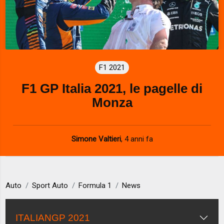
F1 2021
F1 GP Italia 2021, le pagelle di
Monza
Simone Valtieri
,
4 anni fa
Auto
Sport Auto
Formula 1
News
ITALIANGP 2021