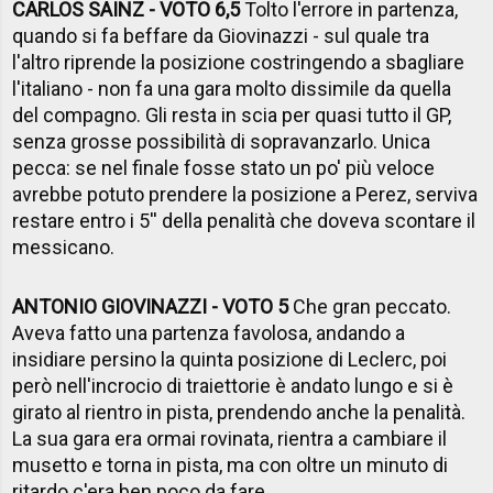
CARLOS SAINZ - VOTO 6,5
Tolto l'errore in partenza,
quando si fa beffare da Giovinazzi - sul quale tra
l'altro riprende la posizione costringendo a sbagliare
l'italiano - non fa una gara molto dissimile da quella
del compagno. Gli resta in scia per quasi tutto il GP,
senza grosse possibilità di sopravanzarlo. Unica
pecca: se nel finale fosse stato un po' più veloce
avrebbe potuto prendere la posizione a Perez, serviva
restare entro i 5'' della penalità che doveva scontare il
messicano.
ANTONIO GIOVINAZZI - VOTO 5
Che gran peccato.
Aveva fatto una partenza favolosa, andando a
insidiare persino la quinta posizione di Leclerc, poi
però nell'incrocio di traiettorie è andato lungo e si è
girato al rientro in pista, prendendo anche la penalità.
La sua gara era ormai rovinata, rientra a cambiare il
musetto e torna in pista, ma con oltre un minuto di
ritardo c'era ben poco da fare.