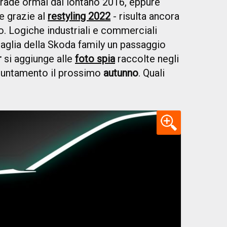
trade ormai dal lontano 2016, eppure
e grazie al
restyling 2022
- risulta ancora
 Logiche industriali e commerciali
aglia della Skoda family un passaggio
r
si aggiunge alle
foto spia
raccolte negli
puntamento il prossimo
autunno
. Quali