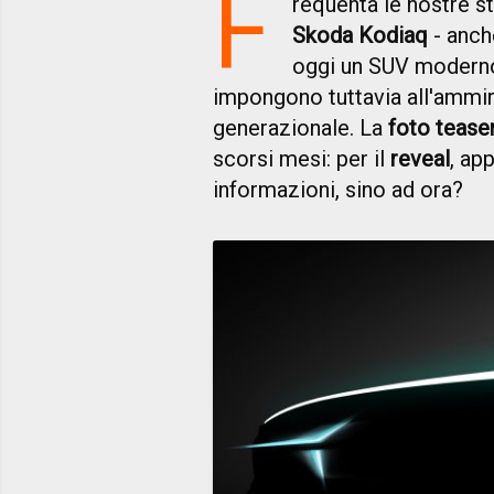
F
requenta le nostre s
Skoda Kodiaq
- anch
oggi un SUV moderno.
impongono tuttavia all'ammir
generazionale. La
foto tease
scorsi mesi: per il
reveal
, ap
informazioni, sino ad ora?