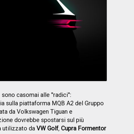
ono casomai alle ''radici'':
a sulla piattaforma MQB A2 del Gruppo
zata da Volkswagen Tiguan e
zione dovrebbe spostarsi sul più
ià utilizzato da
VW Golf
,
Cupra Formentor