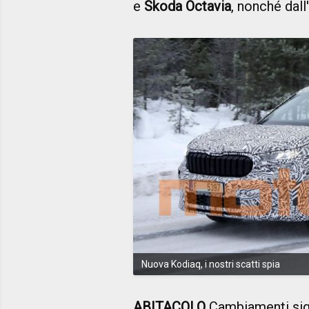
e
Skoda Octavia
, nonché dal
Nuova Kodiaq, i nostri scatti spia
ABITACOLO
Cambiamenti signi