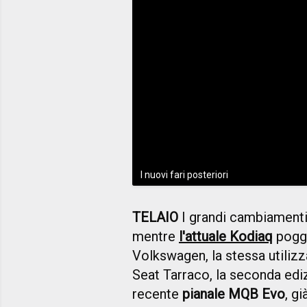
I nuovi fari posteriori
TELAIO
I grandi cambiamenti s
mentre
l'attuale Kodiaq
poggi
Volkswagen, la stessa utiliz
Seat Tarraco, la seconda edi
recente
pianale MQB Evo
, g