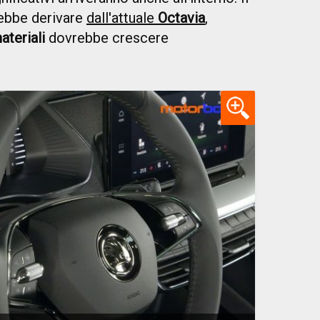
ebbe derivare
dall'attuale
Octavia
,
ateriali
dovrebbe crescere