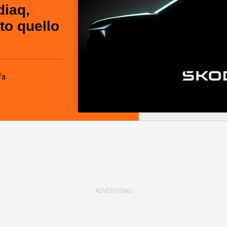
iaq,
tto quello
fa