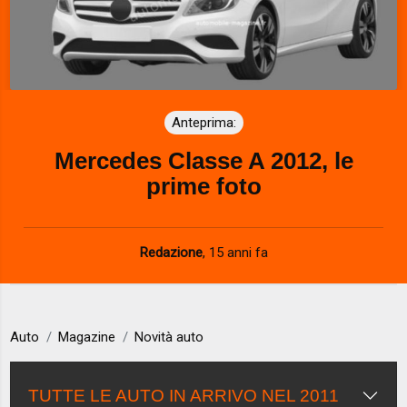
Anteprima:
Mercedes Classe A 2012, le
prime foto
Redazione
,
15 anni fa
Auto
Magazine
Novità auto
TUTTE LE AUTO IN ARRIVO NEL 2011