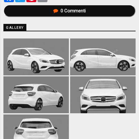
0
Commenti
GALLERY