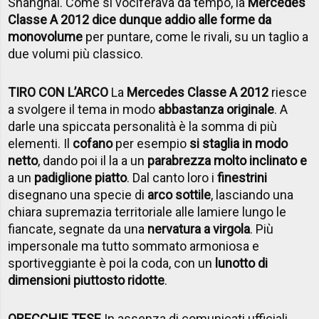
Shanghai. Come si vociferava da tempo, la
Mercedes
Classe A 2012 dice dunque addio alle forme da
monovolume
per puntare, come le rivali, su un taglio a
due volumi più classico.
TIRO CON L’ARCO
La
Mercedes Classe A 2012
riesce
a svolgere il tema in modo
abbastanza originale
. A
darle una spiccata personalità è la somma di più
elementi. Il
cofano
per esempio
si staglia in modo
netto
, dando poi il la a un
parabrezza molto inclinato e
a un
padiglione piatto
. Dal canto loro i
finestrini
disegnano una specie di
arco sottile
, lasciando una
chiara supremazia territoriale alle lamiere lungo le
fiancate, segnate da una
nervatura a virgola
. Più
impersonale ma tutto sommato armoniosa e
sportiveggiante è poi la coda, con un
lunotto di
dimensioni piuttosto ridotte
.
ORECCHIE TESE
In assenza di comunicati ufficiali,