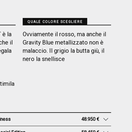
QUALE COLORE SCEGLIERE
 è la
Ovviamente il rosso, ma anche il
he il
Gravity Blue metallizzato non è
egala
malaccio. Il grigio la butta giù, il
nero la snellisce
timila
iness
48.950 €