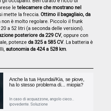
 gli occupanti. Ben curato e ricco di
prese le
telecamere che mostrano nel
i mette la freccia.
Ottimo il bagagliaio, da
 non è molto regolare. Piccolo il frunk
20 a 52 litri (a seconda delle versioni).
azione posteriore da 229 CV
, oppure con
rale, potenze
da 325 a 585 CV
. La batteria è
li,
autonomia da 424 a 528 km
.
Anche la tua Hyundai/Kia, se piove,
ha lo stesso problema di... miopia?
In caso di acquazzone, angolo cieco...
ipovedente. Soluzione