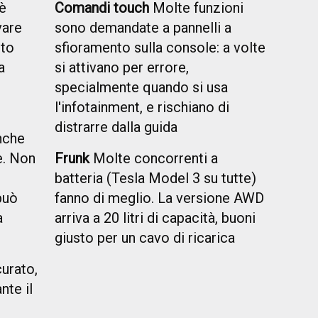
è
Comandi touch
Molte funzioni
vare
sono demandate a pannelli a
uto
sfioramento sulla console: a volte
a
si attivano per errore,
specialmente quando si usa
l'infotainment, e rischiano di
distrarre dalla guida
nche
e. Non
Frunk
Molte concorrenti a
batteria (Tesla Model 3 su tutte)
può
fanno di meglio. La versione AWD
a
arriva a 20 litri di capacità, buoni
giusto per un cavo di ricarica
urato,
nte il