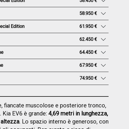
cial Edition
58.450 €
58.950 €
cial Edition
61.950 €
62.450 €
ne
64.450 €
ne
67.950 €
74.950 €
, fiancate muscolose e posteriore tronco,
. Kia EV6 è grande:
4,69 metri in lunghezza,
 altezza
. Lo spazio interno è generoso, con