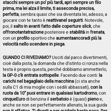
stacchi sempre un po’ più tardi, apri sempre un filo
prima, ma lei alza il limite, ti asseconda precisa,
perfetta
, sembra quasi che sia diventata lei, adesso, a
giocare con te tanto è
reattiva
nel seguirti
. Notevole,
poi, il
salto in avanti fatto dalle coperture slick
, che
offrono
tanta
trazione
posteriore e
stabilità
in
frenata
,
con un
profilo
sportivo che
aumenta
ancora
di più la
velocità nello scendere in piega
.
QUANDO CI RIVEDIAMO?
Usciti dal parco divertimenti,
cioè dalla pista, la domanda che d’istinto ci ronza nella
testa è proprio questa, perché dobbiamo ammetterlo,
la GP-0 c’è entrata sottopelle
. Facendo due conti:
la
carichi nel bagagliaio della macchina
(ci sta anche
sulla C1 di mia moglie con i sedili abbassati),
con la
ruota da 10’’ puoi entrare in qualsiasi kartodromo
, con
cinque
Euro
di benzina il
serbatoio
è (quasi)
pieno
e,
anche se non sei perfettamente allenato, la sua guida
non ti affatica
.
Ti diverti e per guidarla basta poco. Per