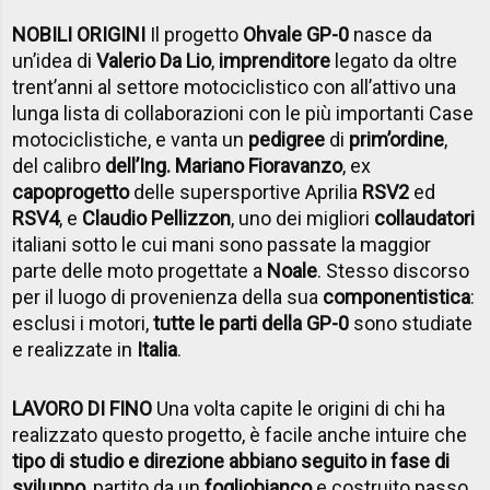
NOBILI ORIGINI
Il progetto
Ohvale GP-0
nasce da
un’idea di
Valerio Da Lio
,
imprenditore
legato da oltre
trent’anni al settore motociclistico con all’attivo una
lunga lista di collaborazioni con le più importanti Case
motociclistiche, e vanta un
pedigree
di
prim’ordine
,
del calibro
dell’Ing. Mariano Fioravanzo
, ex
capoprogetto
delle supersportive Aprilia
RSV2
ed
RSV4
, e
Claudio Pellizzon
, uno dei migliori
collaudatori
italiani sotto le cui mani sono passate la maggior
parte delle moto progettate a
Noale
. Stesso discorso
per il luogo di provenienza della sua
componentistica
:
esclusi i motori,
tutte le parti della GP-0
sono studiate
e realizzate in
Italia
.
LAVORO DI FINO
Una volta capite le origini di chi ha
realizzato questo progetto, è facile anche intuire che
tipo di studio e direzione abbiano seguito in fase di
sviluppo
, partito da un
foglio
bianco
e costruito passo