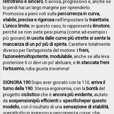
retrotreno è sincero
, ti avvisa, progressivo e, anche se
lo perdi hai un largo margine per riprenderlo.
Promossa a pieni voti sulla
percorrenza in curva,
stabile, precisa e rigorosa
nell’impostare la
traiettoria
.
L’unico limite
, in questo caso, lo rappresenta
il
motore
,
perché se non siete pesi piuma (come ad esempio i
più giovani)
in uscita dalle curve più strette si sente la
mancanza di un po’ più di spinta
. Carattere totalmente
diverso per l’antagonista del motore:
i freni,
l’azione
è
molto
potente
,
modulabile
, anche se alla leva
posteriore ti ci devi un po’ abituare, e
in staccata freni
fortissimo
, roba giusta insomma!
SIGNORA 190
Dopo aver giocato con la 110,
arriva il
turno della 190
. Stessa ergonomia, con la
bontà
del
progetto
ciclistico
che è
ancora più evidente
, aiutato
da
sospensioni
più efficienti
e
specifiche
per questo
modello
, con il risultato di una
sensazione di stabilità
,
soprattutto in ingresso e percorrenza curve, che