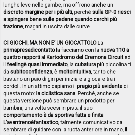
lunghe leve nelle gambe, ma offrono anche un
discreto margine per i più alti
, perché
sulla GP-0 riesci
a spingere bene sulle pedane quando cerchi più
trazione
, magari in uscita dalle curve.
CI GIOCHI, MA NON E’ UN GIOCATTOLO
La
prima
presa
di
contatto
la facciamo con la
nuova 110 a
quattro rapporti
al
Kartodromo del Cremona Circuit
ed
il
feeling
è quasi immediato
, la
cubatura
più piccolina ti
da
subito
confidenza
, è
molto
intuitiva
, tanto che
bastano un paio di giri per iniziare a giocare tra i
cordoli. In un attimo capiamo il
pregio più evidente
di
questa moto:
la ciclistica sana
. Perché, anche se
questa versione può sembrare un prodotto per
bambini, una volta scesi in pista il suo
comportamento è da sportiva fatta e finita
.
L’avantreno
è
fantastico
, talmente comunicativo da
sembrare di guidare con la ruota anteriore in mano,
il