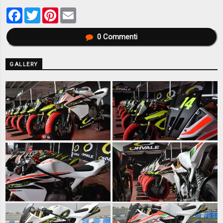
Facebook
Twitter
Pinterest
Email
0
Commenti
GALLERY