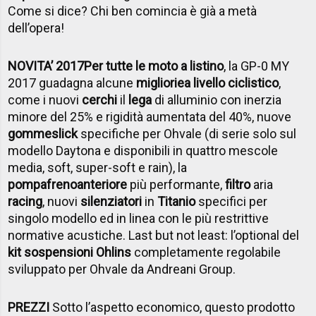
Come si dice? Chi ben comincia è già a metà
dell’opera!
NOVITA’ 2017
Per tutte le moto a listino
, la GP-0 MY
2017 guadagna alcune
migliorie
a livello ciclistico
,
come i nuovi
cerchi
il
lega
di alluminio con inerzia
minore del 25% e rigidità aumentata del 40%, nuove
gomme
slick
specifiche per Ohvale (di serie solo sul
modello Daytona e disponibili in quattro mescole
media, soft, super-soft e rain), la
pompa
freno
anteriore
più performante,
filtro
aria
racing
, nuovi
silenziatori
in
Titanio
specifici per
singolo modello ed in linea con le più restrittive
normative acustiche. Last but not least: l’optional del
kit sospensioni Ohlins
completamente regolabile
sviluppato per Ohvale da Andreani Group.
PREZZI
Sotto l’aspetto economico, questo prodotto