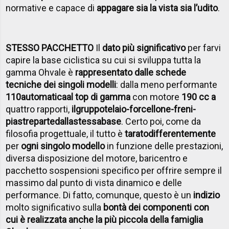
normative e capace di
appagare sia la vista sia l’udito
.
STESSO PACCHETTO
Il
dato più significativo
per farvi
capire la base ciclistica su cui si sviluppa tutta la
gamma Ohvale è
rappresentato dalle schede
tecniche dei singoli modelli
: dalla meno performante
110
automatica
al top di gamma
con motore
190 cc a
quattro rapporti,
il
gruppo
telaio-forcellone-freni-
piastre
parte
dalla
stessa
base
. Certo poi, come da
filosofia progettuale, il tutto è
tarato
differentemente
per
ogni singolo modello
in funzione delle prestazioni,
diversa disposizione del motore, baricentro e
pacchetto sospensioni specifico per offrire sempre il
massimo dal punto di vista dinamico e delle
performance. Di fatto, comunque, questo è un
indizio
molto significativo sulla
bontà dei componenti con
cui è realizzata anche la più piccola della famiglia