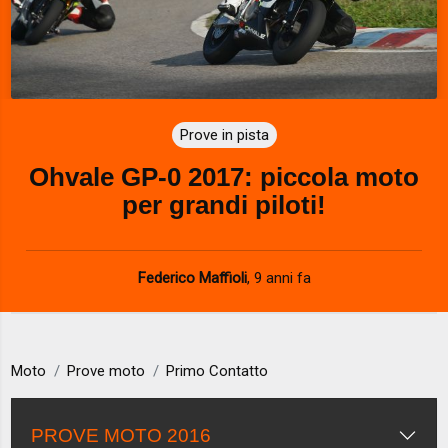
Prove in pista
Ohvale GP-0 2017: piccola moto
per grandi piloti!
Federico Maffioli
,
9 anni fa
Moto
Prove moto
Primo Contatto
PROVE MOTO 2016