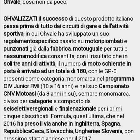
Ohvale
, cosa non da poco.
OHVALIZZATI
Il
successo
di questo prodotto italiano
passa prima di tutto dai circuiti di gare e dall’attività
sportiva
, in cui Ohvale ha sviluppato un suo
regolamento
specifico
basato su
motori
piombati
e
punzonati
già dalla
fabbrica
,
moto
uguale
per tutti e
nessuna
modifica
consentita, con il risultato che
in
soli tre anni di attività
, il numero di
moto schierate in
pista è arrivato ad un totale di 180
, con le GP-0
presenti come categoria monomarca nel
programma
CIV Junior FMI
(10 a 16 anni) e nel suo
Campionato
CNV Motoasi
(da 8 anni in su), sempre monomarca,
diviso per
categorie
e composto da
sei
selettive
regionali
e
finale
nazionale
per i primi
cinque classificati. Formula, quest’ultima, che nel
2016
ha preso il via anche in Inghilterra
,
Spagna
,
Repubblica
Ceca
,
Slovacchia
,
Ungheria
e Slovenia
, con
prossimo start olandese per il 2017.