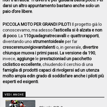
darsi un altro appuntamento bastano anche solo un
paio d’ore libere
.
PICCOLA MOTO PER GRANDI PILOTI
Il progetto già lo
conoscevamo, ma adesso
l’asticella si è alzata e non
di poco
. La
110
guadagna
tre
cavalli
e
quattro
rapporti
,
diventando uno
strumento
ideale
per far
crescere
nuovi
giovani
talenti
o, in generale,
divertire
chiunque muova i primi passi. La versione da 190
,
invece,
aggiunge
le
prestazioni
ad un pacchetto
ciclistico eccellente
, chiudendo il cerchio di una
famiglia di prodotti capaci di rivolgersi ad un utenza
molto ampia ed
in grado di soddisfare anche i piloti più
esperti ed esigenti
.
VEDI ANCHE