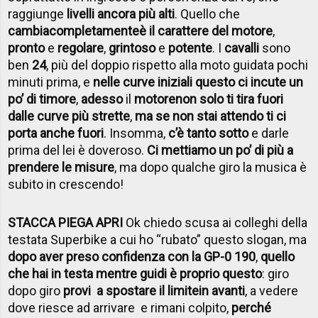
raggiunge
livelli ancora più alti
. Quello che
cambia
completamente
è il carattere del motore
,
pronto
e
regolare
,
grintoso
e
potente
. I
cavalli
sono
ben
24
, più del doppio rispetto alla moto guidata pochi
minuti prima, e
nelle curve iniziali questo ci incute un
po’ di timore
,
adesso
il
motore
non solo ti tira fuori
dalle curve più strette
,
ma se non stai attendo ti ci
porta anche fuori
. Insomma,
c’è tanto sotto
e darle
prima del lei è doveroso.
Ci mettiamo un po’ di più a
prendere le misure
, ma dopo qualche giro la musica è
subito in crescendo!
STACCA PIEGA APRI
Ok chiedo scusa ai colleghi della
testata Superbike a cui ho “rubato” questo slogan, ma
dopo aver preso confidenza con la GP-0 190
,
quello
che hai in testa mentre guidi è proprio questo
: giro
dopo giro
provi a spostare il limite
in avanti
, a vedere
dove riesce ad arrivare e rimani colpito,
perché