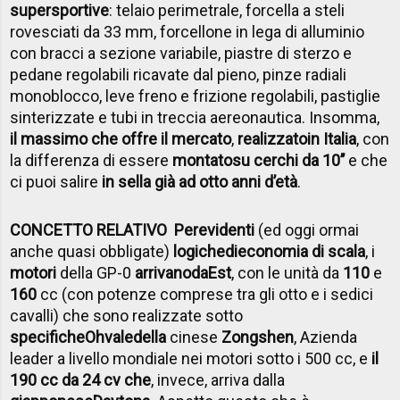
supersportive
: telaio perimetrale, forcella a steli
rovesciati da 33 mm, forcellone in lega di alluminio
con bracci a sezione variabile, piastre di sterzo e
pedane regolabili ricavate dal pieno, pinze radiali
monoblocco, leve freno e frizione regolabili, pastiglie
sinterizzate e tubi in treccia aereonautica. Insomma,
il massimo che offre il mercato
,
realizzato
in Italia
, con
la differenza di essere
montato
su cerchi da 10’’
e che
ci puoi salire
in sella già ad otto anni d’età
.
CONCETTO RELATIVO
Per
evidenti
(ed oggi ormai
anche quasi obbligate)
logiche
di
economia di scala
, i
motori
della GP-0
arrivano
da
Est
, con le unità da
110
e
160
cc (con potenze comprese tra gli otto e i sedici
cavalli) che sono realizzate sotto
specifiche
Ohvale
della
cinese
Zongshen
, Azienda
leader a livello mondiale nei motori sotto i 500 cc, e
il
190 cc da 24 cv che
, invece, arriva dalla