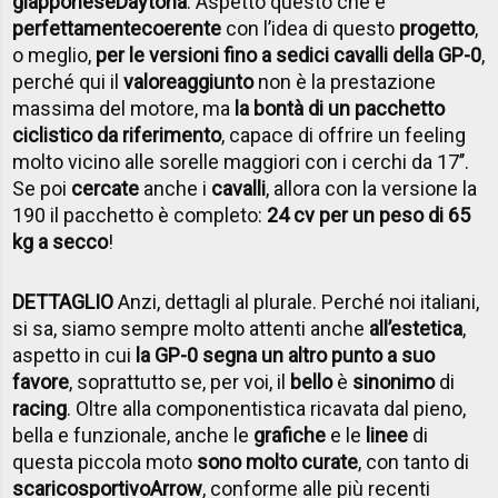
giapponese
Daytona
. Aspetto questo che è
perfettamente
coerente
con l’idea di questo
progetto
,
o meglio,
per le versioni fino a sedici cavalli della GP-0
,
perché qui il
valore
aggiunto
non è la prestazione
massima del motore, ma
la bontà di un pacchetto
ciclistico da riferimento
, capace di offrire un feeling
molto vicino alle sorelle maggiori con i cerchi da 17’’.
Se poi
cercate
anche i
cavalli
, allora con la versione la
190 il pacchetto è completo:
24 cv per un peso di 65
kg a secco
!
DETTAGLIO
Anzi, dettagli al plurale. Perché noi italiani,
si sa, siamo sempre molto attenti anche
all’estetica
,
aspetto in cui
la GP-0 segna un altro punto a suo
favore
, soprattutto se, per voi, il
bello
è
sinonimo
di
racing
. Oltre alla componentistica ricavata dal pieno,
bella e funzionale, anche le
grafiche
e le
linee
di
questa piccola moto
sono molto curate
, con tanto di
scarico
sportivo
Arrow
, conforme alle più recenti