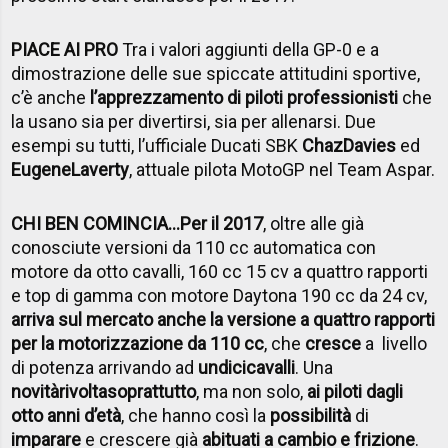
PIACE AI PRO
Tra i valori aggiunti della GP-0 e a
dimostrazione delle sue spiccate attitudini sportive,
c’è anche
l’apprezzamento di piloti professionisti
che
la usano sia per divertirsi, sia per allenarsi. Due
esempi su tutti, l’ufficiale Ducati SBK
Chaz
Davies
ed
Eugene
Laverty
, attuale pilota MotoGP nel Team Aspar.
CHI BEN COMINCIA…
Per il 2017
, oltre alle già
conosciute versioni da 110 cc automatica con
motore da otto cavalli, 160 cc 15 cv a quattro rapporti
e top di gamma con motore Daytona 190 cc da 24 cv,
arriva sul mercato anche la versione a quattro rapporti
per la motorizzazione da 110 cc
, che
cresce
a livello
di potenza arrivando ad
undici
cavalli
. Una
novità
rivolta
soprattutto
, ma non solo,
ai piloti dagli
otto anni d’età
, che hanno così la
possibilità
di
imparare
e crescere già
abituati a cambio e frizione
.