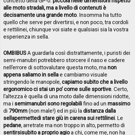
concetto della GP-0:
piccola nelle dimensioni rispetto
alle moto stradali, ma a livello di contenuti è
decisamente una grande moto
. Insomma ha tutto
quello che serve per divertirsi, e non poco, tra cordoli
e rettilinei, chiunque voi siate e qualsiasi sia la vostra
esperienza in sella.
OMBIBUS
A guardarla così distrattamente, i puristi dei
semi-manubri potrebbero storcere il naso e cadere
nell’errore di sottovalutare questa moto, ma
non
appena saliamo in sella
e cambiamo visuale
stringendo le manopole,
capiamo subito che a livello
ergonomico ci stai un po’ come sulle sportive
. Certo,
l’altezza è quella di una moto dalle dimensioni ridotte,
ma i
semimanubri sono regolabili
fino ad un
massimo
di
790
mm
(non male!) ed in più la
distanza dalla
sella
permette
di stare giù in carena sui rettilinei
. Le
pedane
, arretrate ma non troppo in alto, permetto di
sentirsi
subito a proprio agio
a chi, come me, non ha