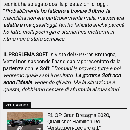
tecnici
, ha spiegato così la prestazioni di oggi:
''
Probabilmente
ho faticato a trovare il ritmo
, la
macchina non era particolarmente male, ma
non era
adatta a me
quest’oggi. Ieri ho faticato anche perché
ho fatto molti pochi giri e stamattina mettermi in
ritmo non è stato semplice
''.
IL PROBLEMA SOFT
In vista del GP Gran Bretagna,
Vettel non nasconde l'handicap rappresentato dalla
partenza con le Soft: ''
Domani le proverò tutte e poi
vedremo quale sarà il risultato.
Le gomme Soft non
sono l’ideale
, vedendo gli altri. Ma la situazione è
questa, dobbiamo cercare di sfruttarla al massimo
”.
VEDI ANCHE
F1 GP Gran Bretagna 2020,
Qualifiche: Hamilton Re,
Verstappen-Leclerc a 1"