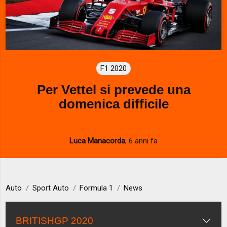
F1 2020
Per Vettel si prevede una
domenica difficile
Luca Manacorda
,
6 anni fa
Auto
Sport Auto
Formula 1
News
BRITISHGP 2020