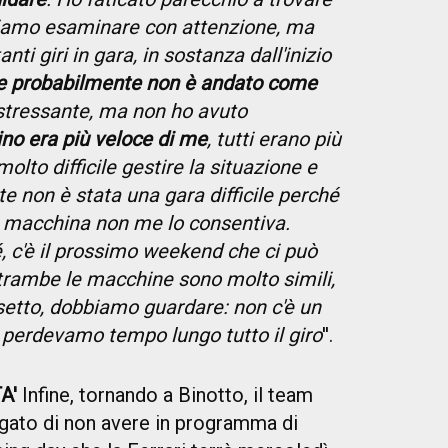
biamo esaminare con attenzione, ma
anti giri in gara, in sostanza dall'inizio
he probabilmente non è andato come
 stressante, ma non ho avuto
ino era più veloce di me
, tutti erano più
olto difficile gestire la situazione e
e non è stata una gara difficile perché
a macchina non me lo consentiva.
c'è il prossimo weekend che ci può
trambe le macchine sono molto simili,
ssetto, dobbiamo guardare: non c'è un
 perdevamo tempo lungo tutto il giro
''.
A'
Infine, tornando a Binotto, il team
iegato di non avere in programma di