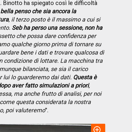
Binotto ha spiegato così le difficoltà
bella penso che sia ancora la
tura
, il terzo posto è il massimo a cui si
ento.
Seb ha perso una sessione, non ha
ssetto che possa dare confidenza per
amo qualche giorno prima di tornare su
uardare bene i dati e trovare qualcosa di
n condizione di lottare. La macchina tra
munque bilanciata, se sia il carico
 lui lo guarderemo dai dati.
Questa è
opo aver fatto simulazioni a priori
,
ssa, ma anche frutto di analisi, per noi
ta come questa considerata la nostra
o, poi valuteremo
''.