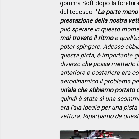
gomma Soft dopo la foratura. 
del tedesco: ''
La parte meno 
prestazione della nostra vet
può sperare in questo mom
mai trovato il ritmo
e quell'a
poter spingere. Adesso abbi
questa pista, è importante g
diverso che possa metterlo i
anteriore e posteriore era co
aerodinamico il problema per
un'ala che abbiamo portato d
quindi è stata sì una scomme
era l'ala ideale per una pis
vettura. Ripartiamo da quest