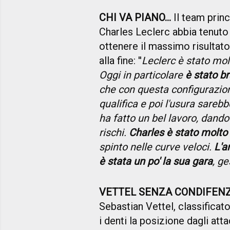
CHI VA PIANO...
Il team prin
Charles Leclerc abbia tenuto
ottenere il massimo risultat
alla fine: ''
Leclerc è stato molt
Oggi in particolare
è stato b
che con questa configurazio
qualifica e poi l'usura sarebb
ha fatto un bel lavoro, dand
rischi.
Charles è stato molto
spinto nelle curve veloci.
L'a
è stata un po' la sua gara
, g
VETTEL SENZA CONDIFEN
Sebastian Vettel, classificat
i denti la posizione dagli atta