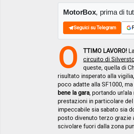
MotorBox
, prima di tutt
Seguici su Telegram
F
O
TTIMO LAVORO!
La
circuito di Silverst
queste, quella di Ch
risultato insperato alla vigili
poco adatte alla SF1000, m
bene la gara
, portando un'ala
prestazioni in particolare de
impeccabile sia sabato sia do
posto divenuto terzo grazie al
scivolare fuori dalla zona pun