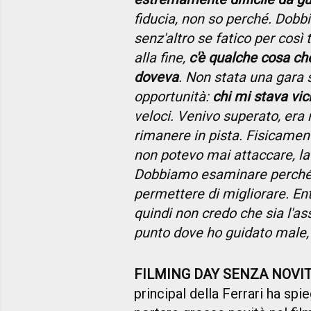
fiducia, non so perché. Dob
senz'altro se fatico per così t
alla fine,
c'è qualche cosa c
doveva
. Non stata una gara
opportunità:
chi mi stava vic
veloci. Venivo superato, era m
rimanere in pista. Fisicament
non potevo mai attaccare, l
Dobbiamo esaminare perché, 
permettere di migliorare. En
quindi non credo che sia l'a
punto dove ho guidato male,
FILMING DAY SENZA NOVIT
principal della Ferrari ha sp