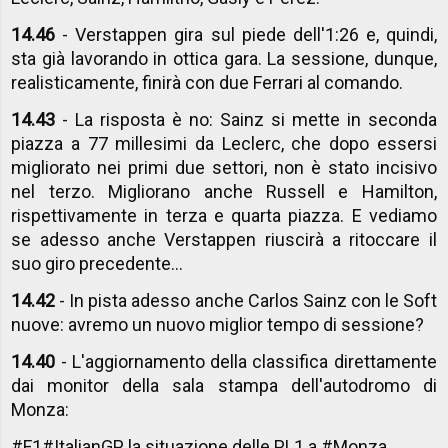
14.46
- Verstappen gira sul piede dell'1:26 e, quindi,
sta già lavorando in ottica gara. La sessione, dunque,
realisticamente, finirà con due Ferrari al comando.
14.43
- La risposta è no: Sainz si mette in seconda
piazza a 77 millesimi da Leclerc, che dopo essersi
migliorato nei primi due settori, non è stato incisivo
nel terzo. Migliorano anche Russell e Hamilton,
rispettivamente in terza e quarta piazza. E vediamo
se adesso anche Verstappen riuscirà a ritoccare il
suo giro precedente...
14.42
- In pista adesso anche Carlos Sainz con le Soft
nuove: avremo un nuovo miglior tempo di sessione?
14.40
- L'aggiornamento della classifica direttamente
dai monitor della sala stampa dell'autodromo di
Monza:
#F1
#ItalianGP
la situazione delle PL1 a
#Monza