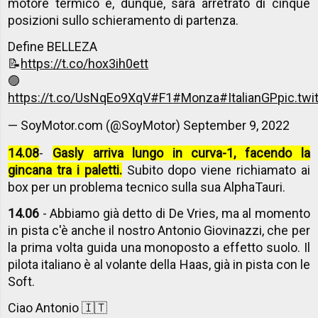
motore termico e, dunque, sarà arretrato di cinque
posizioni sullo schieramento di partenza.
Define BELLEZA
📝
https://t.co/hox3ih0ett
🟣
https://t.co/UsNqEo9XqV
#F1
#Monza
#ItalianGP
pic.tw
— SoyMotor.com (@SoyMotor)
September 9, 2022
14.08
-
Gasly arriva lungo in curva-1, facendo la
gincana tra i paletti.
Subito dopo viene richiamato ai
box per un problema tecnico sulla sua AlphaTauri.
14.06
- Abbiamo già detto di De Vries, ma al momento
in pista c'è anche il nostro Antonio Giovinazzi, che per
la prima volta guida una monoposto a effetto suolo. Il
pilota italiano è al volante della Haas, già in pista con le
Soft.
Ciao Antonio 🇮🇹