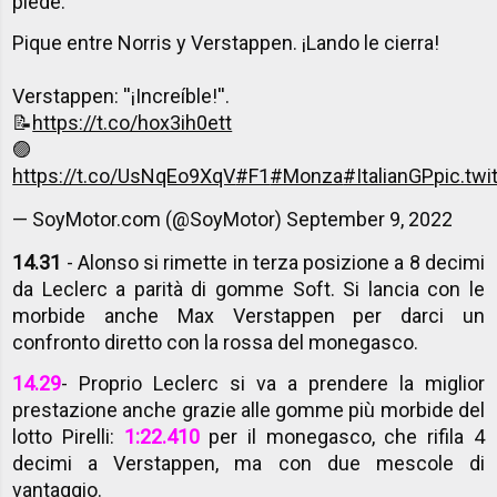
piede.
Pique entre Norris y Verstappen. ¡Lando le cierra!
Verstappen: ''¡Increíble!''.
📝
https://t.co/hox3ih0ett
🟣
https://t.co/UsNqEo9XqV
#F1
#Monza
#ItalianGP
pic.tw
— SoyMotor.com (@SoyMotor)
September 9, 2022
14.31
- Alonso si rimette in terza posizione a 8 decimi
da Leclerc a parità di gomme Soft. Si lancia con le
morbide anche Max Verstappen per darci un
confronto diretto con la rossa del monegasco.
14.29
- Proprio Leclerc si va a prendere la miglior
prestazione anche grazie alle gomme più morbide del
lotto Pirelli:
1:22.410
per il monegasco, che rifila 4
decimi a Verstappen, ma con due mescole di
vantaggio.