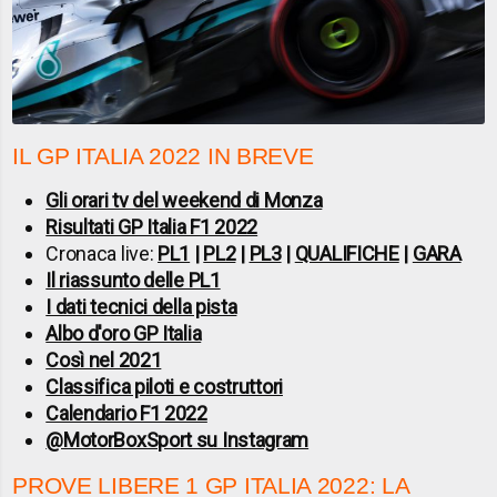
IL GP ITALIA 2022 IN BREVE
Gli orari tv del weekend di Monza
Risultati GP Italia F1 2022
Cronaca live:
PL1
|
PL2
|
PL3
|
QUALIFICHE
|
GARA
Il riassunto delle PL1
I dati tecnici della pista
Albo d'oro GP Italia
Così nel 2021
Classifica piloti e costruttori
Calendario F1 2022
@MotorBoxSport su Instagram
PROVE LIBERE 1 GP ITALIA 2022: LA