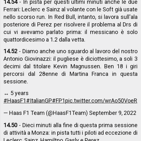
14.54
- In pista per questi ultimi minuti anche le due
Ferrari: Leclerc e Sainz al volante con le Soft già usate
nello scorso run. In Red Bull, intanto, si lavora sull'ala
posteriore di Perez per risolvere il problema al Drs di
cui vi avevamo parlato prima: il messicano è solo
quattordicesimo a 1.2 dalla vetta.
14.52
- Diamo anche uno sguardo al lavoro del nostro
Antonio Giovinazzi: il pugliese è diciottesimo, a soli 3
decimi dal titolare Kevin Magnussen. Ben 18 i giri
percorsi dal 28enne di Martina Franca in questa
sessione.
↔️ 5 years
#HaasF1
#ItalianGP
#FP1
pic.twitter.com/wrAo50VoeR
— Haas F1 Team (@HaasF1Team)
September 9, 2022
14.50
- Dieci minuti alla fine di questa prima sessione
di attività a Monza: in pista tutti i piloti ad eccezione di
Leclerc, Sainz, Hamiltno, Gasly e Perez.