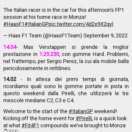
The Italian racer is in the car for this afternoon’s FP1
session at his home race in Monza!
#HaasF1
#ItalianGP
pic.twitter.com/4d2x9X2qyl
— Haas F1 Team (@HaasF1Team)
September 9, 2022
14.04
- Max Verstappen si prende la miglior
prestazione in
1:25.230
, con gomme Hard. Problemi,
nel frattempo, per Sergio Perez, la cui ala mobile balla
pericolosamente in rettilineo.
14.02
- In attesa dei primi tempi di giornata,
ricordiamo quali sono le gomme portate in pista in
questo weekend dalla Pirelli, che utilizzerà le tre
mescole mediane C2, C3 e C4.
Welcome to the start of the
#ItalianGP
weekend!
Kicking off the home event for
#Pirelli
, is a quick look
at what
#Fit4F1
compounds we’ve brought to Monza