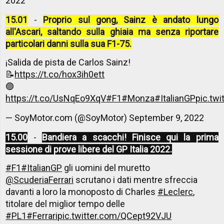
2022
15.01
-
Proprio sul gong, Sainz è andato lungo
all'Ascari, saltando sulla ghiaia ma senza riportare
particolari danni sulla sua F1-75.
¡Salida de pista de Carlos Sainz!
📝
https://t.co/hox3ih0ett
🟣
https://t.co/UsNqEo9XqV
#F1
#Monza
#ItalianGP
pic.tw
— SoyMotor.com (@SoyMotor)
September 9, 2022
15.00
-
Bandiera a scacchi! Finisce qui la prima
sessione di prove libere del GP Italia 2022.
#F1
#ItalianGP
gli uomini del muretto
@ScuderiaFerrari
scrutano i dati mentre sfreccia
davanti a loro la monoposto di Charles
#Leclerc
,
titolare del miglior tempo delle
#PL1
#Ferrari
pic.twitter.com/QCept92VJU