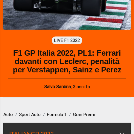
LIVE F1 2022
F1 GP Italia 2022, PL1: Ferrari
davanti con Leclerc, penalità
per Verstappen, Sainz e Perez
Salvo Sardina
,
3 anni fa
Auto
Sport Auto
Formula 1
Gran Premi
ITALIANGP 2022