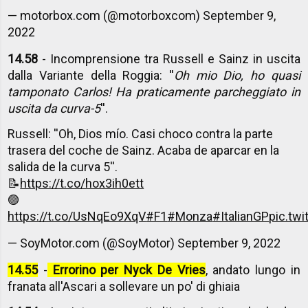
— motorbox.com (@motorboxcom)
September 9,
2022
14.58
- Incomprensione tra Russell e Sainz in uscita
dalla Variante della Roggia: ''
Oh mio Dio, ho quasi
tamponato Carlos! Ha praticamente parcheggiato in
uscita da curva-5
''.
Russell: ''Oh, Dios mío. Casi choco contra la parte
trasera del coche de Sainz. Acaba de aparcar en la
salida de la curva 5''.
📝
https://t.co/hox3ih0ett
🟣
https://t.co/UsNqEo9XqV
#F1
#Monza
#ItalianGP
pic.tw
— SoyMotor.com (@SoyMotor)
September 9, 2022
14.55
-
Errorino per Nyck De Vries
, andato lungo in
franata all'Ascari a sollevare un po' di ghiaia