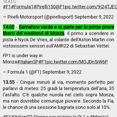
👇🇮🇹
#F1
#Formula1
#Pirelli150
@F1
pic.twitter.com/9j24TJE
— Pirelli Motorsport (@pirellisport)
September 9, 2022
14.00
-
Semaforo verde e si parte per le prime prove
libere del weekend di Monza
. Il primo a scendere in
pista è Nyck De Vries, al volante dell'Aston Martin con
vistosissimi sensori sull'AMR22 di Sebastian Vettel.
FP1 is under way in
Monza
#ItalianGP
#F1
pic.twitter.com/MGJDn5iW6P
— Formula 1 (@F1)
September 9, 2022
13.55
- Cinque minuti al via, momento perfetto per
parlarvi di meteo: 25 gradi la temperatura dell'aria, 35
l'asfalto. C'è qualche nuvola nel cielo sopra Monza,
ma non dovrebbe comunque piovere. Secondo la Fia,
le chance di una sessione bagnata sono solo al 10%.
#F1
#ItalianGP
Stanno per iniziare le PL1 a
#Monza
!