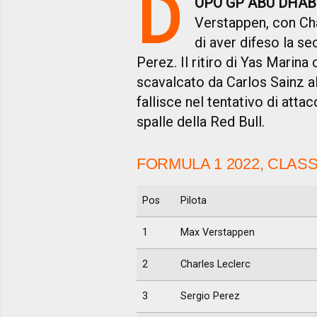
D
OPO GP ABU DHAB
Verstappen, con Ch
di aver difeso la se
Perez. Il ritiro di Yas Marin
scavalcato da Carlos Sainz a
fallisce nel tentativo di atta
spalle della Red Bull.
FORMULA 1 2022, CLASS
Pos
Pilota
1
Max Verstappen
2
Charles Leclerc
3
Sergio Perez