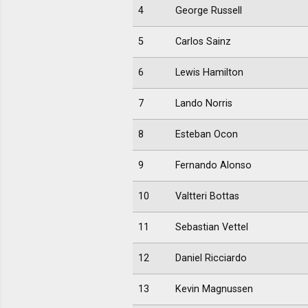
4
George Russell
5
Carlos Sainz
6
Lewis Hamilton
7
Lando Norris
8
Esteban Ocon
9
Fernando Alonso
10
Valtteri Bottas
11
Sebastian Vettel
12
Daniel Ricciardo
13
Kevin Magnussen