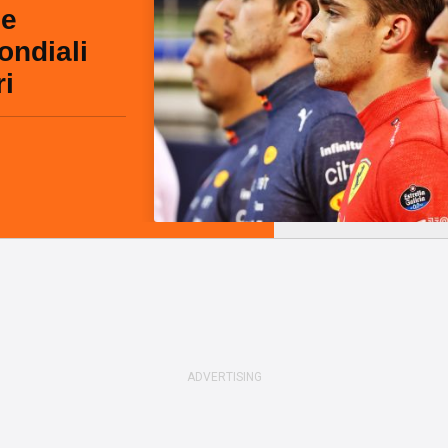
le
ondiali
ri