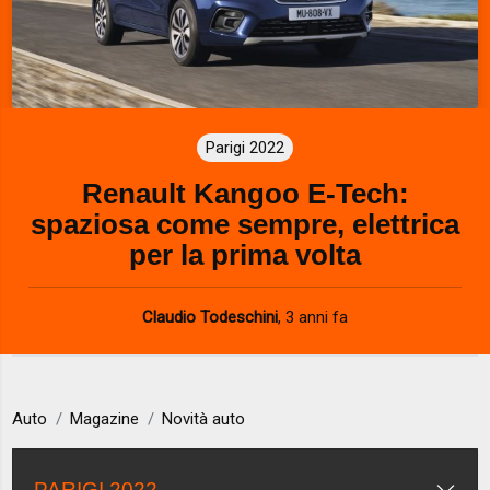
Parigi 2022
Renault Kangoo E-Tech:
spaziosa come sempre, elettrica
per la prima volta
Claudio Todeschini
,
3 anni fa
Auto
Magazine
Novità auto
PARIGI 2022