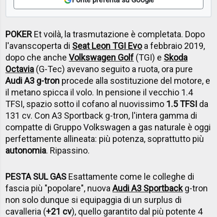
POKER
Et voilà, la trasmutazione è completata. Dopo
l'avanscoperta di
Seat Leon TGI Evo
a febbraio 2019,
dopo che anche
Volkswagen Golf
(TGI) e
Skoda
Octavia
(G-Tec) avevano seguito a ruota, ora pure
Audi A3 g-tron
procede alla sostituzione del motore, e
il metano spicca il volo. In pensione il vecchio 1.4
TFSI, spazio sotto il cofano al nuovissimo
1.5 TFSI
da
131 cv. Con A3 Sportback g-tron, l'intera gamma di
compatte di Gruppo Volkswagen a gas naturale è oggi
perfettamente allineata: più potenza, soprattutto più
autonomia
. Ripassino.
PESTA SUL GAS
Esattamente come le colleghe di
fascia più "popolare", nuova
Audi A3 Sportback
g-tron
non solo dunque si equipaggia di un surplus di
cavalleria (
+21 cv
), quello garantito dal più potente 4