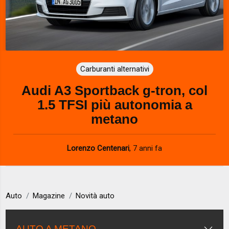
Carburanti alternativi
Audi A3 Sportback g-tron, col
1.5 TFSI più autonomia a
metano
Lorenzo Centenari
,
7 anni fa
Auto
Magazine
Novità auto
AUTO A METANO