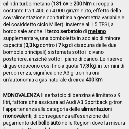
cilindri turbo metano (
131 cv
e
200 Nm
di coppia
costante tra 1.400 e i 4.000 giri/minuto, effetto della
sovralimentazione con turbina a geometria variabile e
del cosiddetto ciclo Miller). Insieme al 1.5 TFSI, a
bordo sale anche il
terzo serbatoio
di
metano
supplementare, una bomboletta in acciaio di minore
capacità (
3,3 kg
contro i
7 kg
di ciascuna delle due
bombole principali) sistemata sotto il divano
posteriore, anziché sotto il piano di carico. Le riserve
di gas crescono così fino a quota
17,3 kg
: in termini di
percorrenza, significa che A3 g-tron ha ora
un'autonomia a gas naturale di circa
400 km
.
MONOVALENZA
Il serbatoio di benzina è limitato a 9
litri, fattore che assicura ad Audi A3 Sportback g-tron
l'appartenenza alla categoria delle
alimentazioni
monovalenti
, di conseguenza all'esenzione dal
pagamento del
bollo auto
nelle Regioni dove la misura