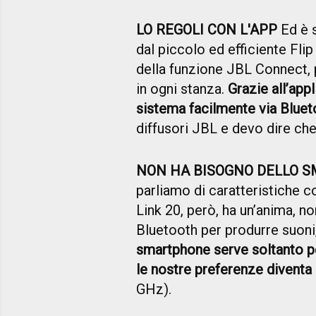
LO REGOLI CON L'APP
Ed è s
dal piccolo ed efficiente Fli
della funzione JBL Connect, p
in ogni stanza.
Grazie all’app
sistema facilmente via Bluet
diffusori JBL e devo dire ch
NON HA BISOGNO DELLO 
parliamo di caratteristiche co
Link 20, però, ha un’anima, 
Bluetooth per produrre suon
smartphone serve soltanto per
le nostre preferenze divent
GHz).