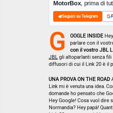
MotorBox
, prima di tutt
Seguici su Telegram
F
G
OOGLE INSIDE
Hey 
parlare con il vos
con il vostro JBL L
JBL
gli altoparlanti senza fil
diffusori di cui il Link 20 è il
UNA PROVA ON THE ROAD
A
Link mi è venuta una idea. Con
domande ho pensato che Go
Hey Google! Cosa vuol dire s
Normandia? Hey papà! Quanto