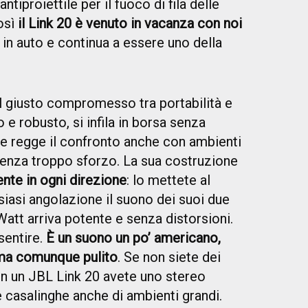
tiproiettile per il fuoco di fila delle
osì
il Link 20 è venuto in vacanza con noi
in auto e continua a essere uno della
il giusto compromesso tra portabilità e
 e robusto, si infila in borsa senza
e regge il confronto anche con ambienti
 senza troppo sforzo. La sua costruzione
nte in ogni direzione
: lo mettete al
siasi angolazione il suono dei suoi due
att arriva potente e senza distorsioni.
 sentire.
È un suono un po’ americano,
o ma comunque pulito
. Se non siete dei
 con un JBL Link 20 avete uno stereo
e casalinghe anche di ambienti grandi.