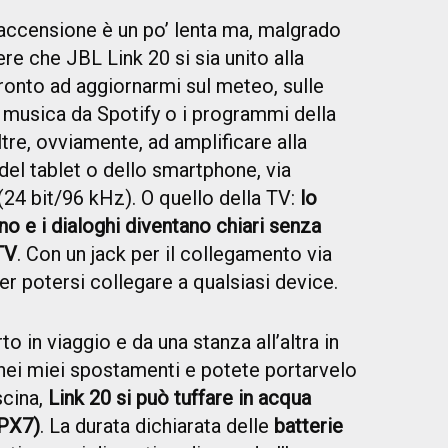
accensione è un po’ lenta ma, malgrado
ere che JBL Link 20 si sia unito alla
ronto ad aggiornarmi sul meteo, sulle
e musica da Spotify o i programmi della
Oltre, ovviamente, ad amplificare alla
del tablet o dello smartphone, via
24 bit/96 kHz). O quello della TV:
lo
no e i dialoghi diventano chiari senza
TV
. Con un jack per il collegamento via
er potersi collegare a qualsiasi device.
o in viaggio e da una stanza all’altra in
nei miei spostamenti e potete portarvelo
scina,
Link 20 si può tuffare in acqua
IPX7)
. La durata dichiarata delle
batterie