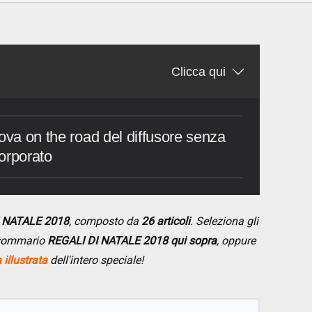
Clicca qui
rova on the road del diffusore senza
orporato
I NATALE 2018
, composto da
26 articoli
. Seleziona gli
l sommario
REGALI DI NATALE 2018 qui sopra
, oppure
illustrata
dell'intero speciale!