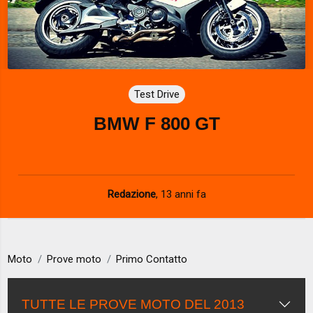
Test Drive
BMW F 800 GT
Redazione
,
13 anni fa
Moto
Prove moto
Primo Contatto
TUTTE LE PROVE MOTO DEL 2013