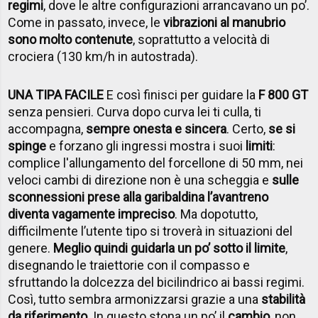
regimi
, dove le altre configurazioni arrancavano un po’.
Come in passato, invece, le
vibrazioni al manubrio
sono molto contenute
, soprattutto a velocità di
crociera (130 km/h in autostrada).
UNA TIPA FACILE
E così finisci per guidare la
F 800 GT
senza pensieri. Curva dopo curva lei ti culla, ti
accompagna,
sempre onesta e sincera
. Certo,
se si
spinge
e forzano gli ingressi mostra i suoi
limiti
:
complice l'allungamento del forcellone di 50 mm, nei
veloci cambi di direzione non è una scheggia e
sulle
sconnessioni prese alla garibaldina l’avantreno
diventa vagamente impreciso
. Ma dopotutto,
difficilmente l’utente tipo si troverà in situazioni del
genere.
Meglio quindi guidarla un po’ sotto il limite
,
disegnando le traiettorie con il compasso e
sfruttando la dolcezza del bicilindrico ai bassi regimi.
Così, tutto sembra armonizzarsi grazie a una
stabilità
da riferimento
. In questo stona un po’ il
cambio
, non