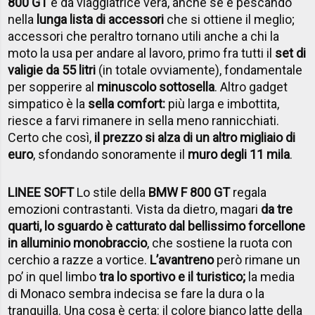
800 GT
è da viaggiatrice vera, anche se è pescando
nella
lunga lista di accessori
che si ottiene il meglio;
accessori che peraltro tornano utili anche a chi la
moto la usa per andare al lavoro, primo fra tutti il
set di
valigie da 55 litri
(in totale ovviamente), fondamentale
per sopperire al
minuscolo sottosella
. Altro gadget
simpatico è la
sella comfort:
più larga e imbottita,
riesce a farvi rimanere in sella meno rannicchiati.
Certo che così,
il prezzo si alza di un altro migliaio di
euro
, sfondando sonoramente il
muro degli 11 mila
.
LINEE SOFT
Lo stile della
BMW F 800 GT
regala
emozioni contrastanti. Vista da dietro, magari
da tre
quarti, lo sguardo è catturato dal bellissimo forcellone
in alluminio monobraccio
, che sostiene la ruota con
cerchio a razze a vortice.
L’avantreno
però rimane un
po’ in quel limbo
tra lo sportivo e il turistico;
la media
di Monaco sembra indecisa se fare la dura o la
tranquilla. Una cosa è certa: il colore bianco latte della