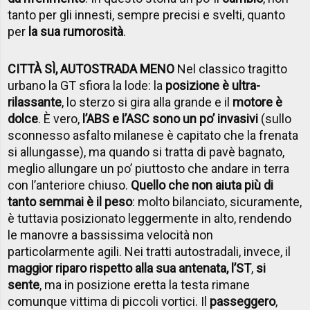
tanto per gli innesti, sempre precisi e svelti, quanto
per
la sua rumorosità
.
CITTÀ SÌ, AUTOSTRADA MENO
Nel classico tragitto
urbano la GT sfiora la lode: la
posizione è ultra-
rilassante
, lo sterzo si gira alla grande e il
motore è
dolce
. È vero,
l’ABS e l’ASC sono un po’ invasivi
(sullo
sconnesso asfalto milanese è capitato che la frenata
si allungasse), ma quando si tratta di pavè bagnato,
meglio allungare un po’ piuttosto che andare in terra
con l’anteriore chiuso.
Quello che non aiuta più di
tanto semmai è il peso
: molto bilanciato, sicuramente,
è tuttavia posizionato leggermente in alto, rendendo
le manovre a bassissima velocità non
particolarmente agili. Nei tratti autostradali, invece, il
maggior riparo rispetto alla sua antenata, l’ST
,
si
sente
, ma in posizione eretta la testa rimane
comunque vittima di piccoli vortici. Il
passeggero
,