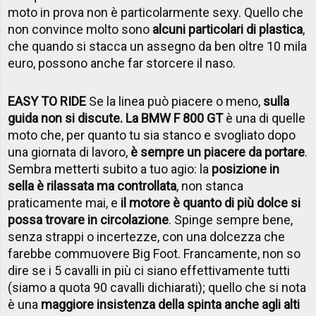
moto in prova non è particolarmente sexy. Quello che
non convince molto sono
alcuni particolari di plastica
,
che quando si stacca un assegno da ben oltre 10 mila
euro, possono anche far storcere il naso.
EASY TO RIDE
Se la linea può piacere o meno,
sulla
guida non si discute. La BMW F 800 GT
è una di quelle
moto che, per quanto tu sia stanco e svogliato dopo
una giornata di lavoro,
è sempre un piacere da portare
.
Sembra metterti subito a tuo agio: la
posizione in
sella è rilassata ma controllata
, non stanca
praticamente mai, e
il motore è quanto di più dolce si
possa trovare in circolazione
. Spinge sempre bene,
senza strappi o incertezze, con una dolcezza che
farebbe commuovere Big Foot. Francamente, non so
dire se i 5 cavalli in più ci siano effettivamente tutti
(siamo a quota 90 cavalli dichiarati); quello che si nota
è una
maggiore insistenza della spinta anche agli alti