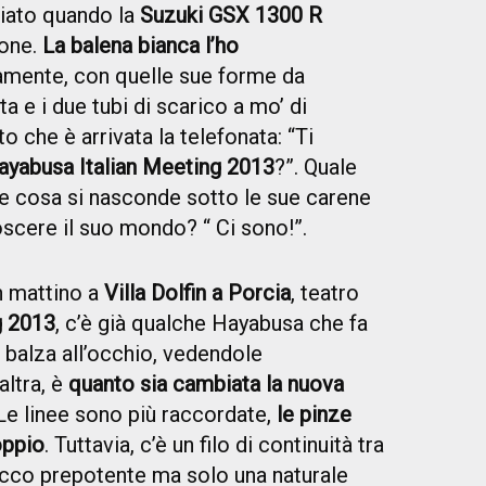
iato quando la
Suzuki GSX 1300 R
ione.
La balena bianca l’ho
amente, con quelle sue forme da
a e i due tubi di scarico a mo’ di
 che è arrivata la telefonata: “Ti
Hayabusa Italian Meeting 2013
?”. Quale
e cosa si nasconde sotto le sue carene
scere il suo mondo? “ Ci sono!”.
n mattino a
Villa Dolfin a Porcia
, teatro
g 2013
, c’è già qualche Hayabusa che fa
i balza all’occhio, vedendole
altra, è
quanto sia cambiata la nuova
 Le linee sono più raccordate,
le pinze
oppio
. Tuttavia, c’è un filo di continuità tra
tacco prepotente ma solo una naturale