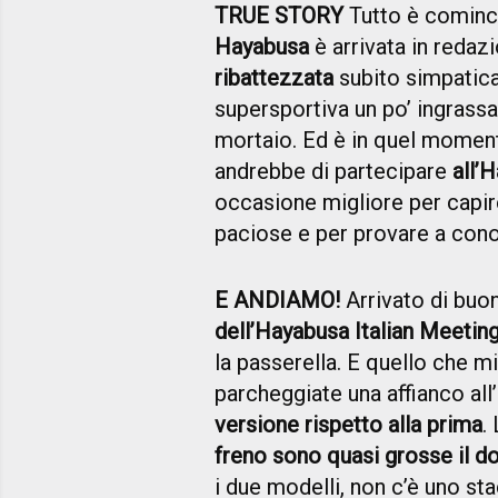
TRUE STORY
Tutto è cominc
Hayabusa
è arrivata in redaz
ribattezzata
subito simpatic
supersportiva un po’ ingrassat
mortaio. Ed è in quel momento
andrebbe di partecipare
all’
occasione migliore per capir
paciose e per provare a cono
E ANDIAMO!
Arrivato di buo
dell’Hayabusa Italian Meetin
la passerella. E quello che m
parcheggiate una affianco all’
versione rispetto alla prima
.
freno sono quasi grosse il d
i due modelli, non c’è uno s