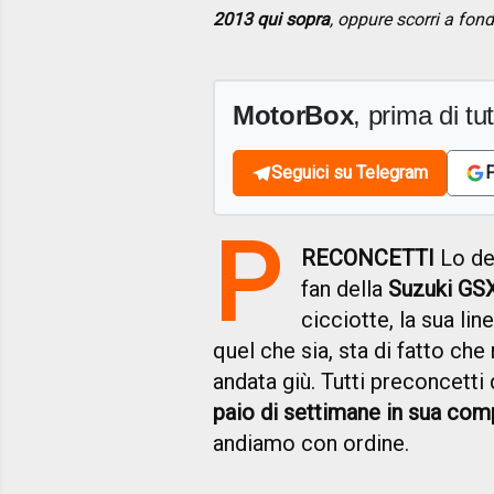
2013 qui sopra
, oppure scorri a fon
MotorBox
, prima di tutt
Seguici su Telegram
F
P
RECONCETTI
Lo de
fan della
Suzuki GS
cicciotte, la sua lin
quel che sia, sta di fatto ch
andata giù. Tutti preconcetti
paio di settimane in sua co
andiamo con ordine.