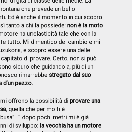
 mo’ di gita di classe delle medie. La
 montana che prevede un bello
nti. Ed è anche il momento in cui scopro
ì tanto a chi la possiede:
non è la moto
motore ha un’elasticità tale che con la
nte tutto. Mi dimentico del cambio e mi
Suzukona, e scopro essere una delle
capitato di provare. Certo, non si può
 sono sicuro che guidandola, più di un
 conosco rimarrebbe
stregato dal suo
a d’un pezzo.
 mi offrono la possibilità di
provare una
usa
, quella che per molti è
busa”. E dopo pochi metri mi è già
nni di sviluppo:
la vecchia ha un motore