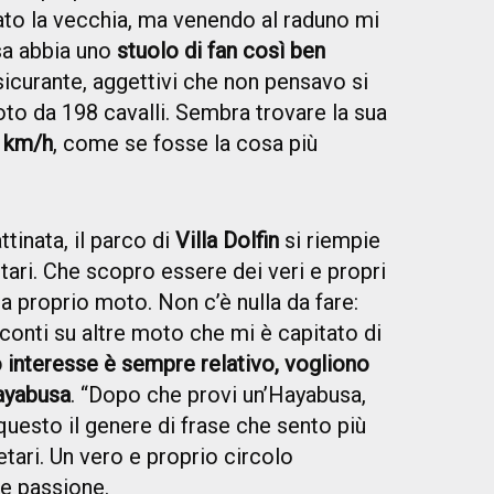
to la vecchia, ma venendo al raduno mi
sa abbia uno
stuolo di fan così ben
ssicurante, aggettivi che non pensavo si
to da 198 cavalli. Sembra trovare la sua
0 km/h
, come se fosse la cosa più
tinata, il parco di
Villa Dolfin
si riempie
etari. Che scopro essere dei veri e propri
la proprio moto. Non c’è nulla da fare:
cconti su altre moto che mi è capitato di
ro interesse è sempre relativo, vogliono
ayabusa
. “Dopo che provi un’Hayabusa,
 questo il genere di frase che sento più
tari. Un vero e proprio circolo
 e passione.