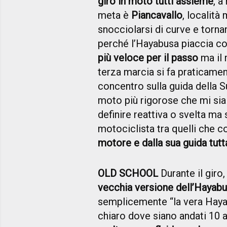
giro in moto tutti assieme
, a
meta è
Piancavallo
, località
snocciolarsi di curve e torna
perché l’Hayabusa piaccia cos
più veloce per il passo
ma il 
terza marcia si fa praticame
concentro sulla guida della 
moto più rigorose che mi sia 
definire reattiva o svelta ma
motociclista tra quelli che
motore e dalla sua guida tutt
OLD SCHOOL
Durante il giro,
vecchia versione dell’Hayab
semplicemente “la vera Haya
chiaro dove siano andati 10 a