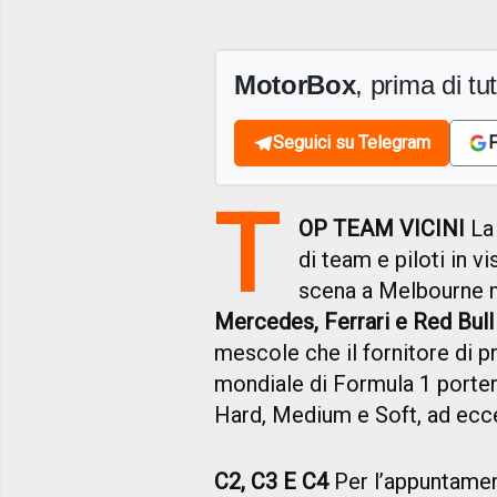
MotorBox
, prima di tutt
Seguici su Telegram
F
T
OP TEAM VICINI
L
di team e piloti in v
scena a Melbourne 
Mercedes, Ferrari e Red Bull
mescole che il fornitore di p
mondiale di Formula 1 portera
Hard, Medium e Soft, ad ecce
C2, C3 E C4
Per l’appuntament