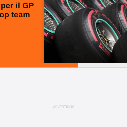
 per il GP
 top team