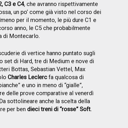
2, C3 e C4
, che avranno rispettivamente
rossa, un po’ come già visto nel corso dei
almeno per il momento, le più dure C1 e
corso anno, le C5 che probabilmente
 di Montecarlo.
cuderie di vertice hanno puntato sugli
o set di Hard, tre di Medium e nove di
tteri Bottas, Sebastian Vettel, Max
olo
Charles Leclerc
fa qualcosa di
“bianche” e uno in meno di “gialle”,
are delle prove comparative al venerdì
a sottolineare anche la scelta della
are per ben
dieci treni di “rosse” Soft
.