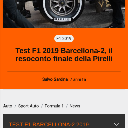
F1 2019
Test F1 2019 Barcellona-2, il
resoconto finale della Pirelli
Salvo Sardina
,
7 anni fa
Auto
Sport Auto
Formula 1
News
TEST F1 BARCELLONA-2 2019