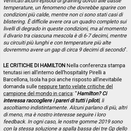
verificati alcuni episodi di graining dovuti alle basse
temperature, un fenomeno che dovrebbe sparire con
condizioni più calde, mentre non ci sono stati casi di
blistering. È difficile avere ora un quadro completo sui
livelli di degrado in queste condizioni, ma al momento
il divario tra ciascuna mescola è di 6-7 decimi, mentre
su circuiti più lunghi e con temperature più alte
dovremmo avere un gap di circa 9 decimi di secondo
”.
LE CRITICHE DI HAMILTON
Nella conferenza stampa
tenutasi ieri all’interno dell’hospitality Pirelli a
Barcellona, Isola ha poi anche risposto all’inevitabile
domanda sulle
neppure tanto velate critiche del
campione del mondo in carica
: “
Hamilton? Ci
interessa raccogliere i pareri di tutti i piloti
, li
ascoltiamo indistintamente. Alcuni parlano di più, altri
di meno, ma è nostro interesse seguire i loro
feedback. In ogni caso, le nostre gomme 2019 sono
con la stessa soluzione a spalla bassa dei tre Gp dello