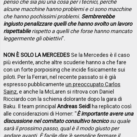
penso che sia più una cosa per i tecnici, perché
alcune macchine hanno problemi e ci sono macchine
che hanno pochissimi problemi.
Sembrerebbe
ingiusto penalizzare quelli che hanno svolto un lavoro
rispettabile
rispetto a quelli che forse hanno mancato
leggermente gli obiettivi
''.
NON È SOLO LA MERCEDES
Se la Mercedes è il caso
più evidente, anche altre scuderie hanno a che fare
con un forte porpoising che incide fisicamente sui
piloti. Per la Ferrari, nel recente passato si è già
espresso pubblicamente
un preoccupato Carlos
Sainz
, e anche la McLaren si ritrova con Daniel
Ricciardo con la schiena dolorante dopo la gara di
Baku. Il team principal
Andreas Seidl
ha replicato così
alle considerazioni di Horner: ''
È importante avere una
discussione nel comitato consultivo tecnico
su quale
sarà il prossimo passo, qual è il modo giusto per
andare avanti. È facile dire 'è semplice fermare il