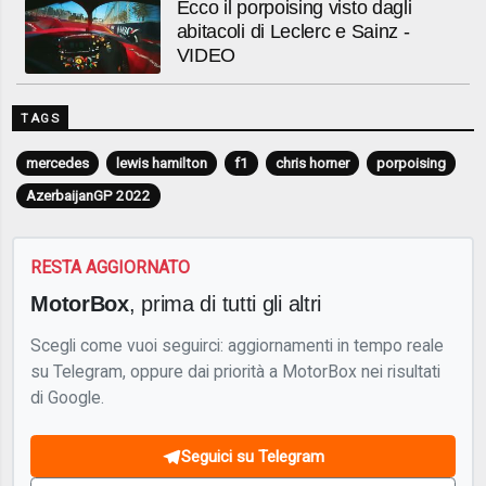
Ecco il porpoising visto dagli
abitacoli di Leclerc e Sainz -
VIDEO
TAGS
mercedes
lewis hamilton
f1
chris horner
porpoising
AzerbaijanGP 2022
RESTA AGGIORNATO
MotorBox
, prima di tutti gli altri
Scegli come vuoi seguirci: aggiornamenti in tempo reale
su Telegram, oppure dai priorità a MotorBox nei risultati
di Google.
Seguici su Telegram