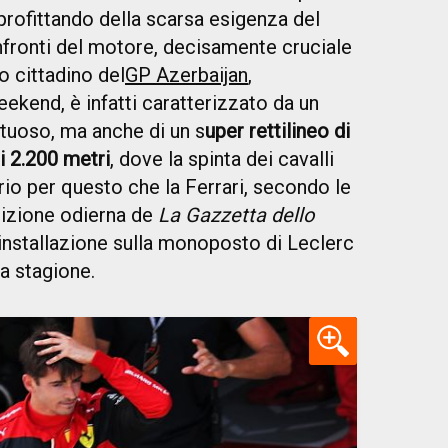
profittando della scarsa esigenza del
fronti del motore, decisamente cruciale
to cittadino del
GP Azerbaijan
,
ekend, è infatti caratterizzato da un
rtuoso, ma anche di un s
uper rettilineo di
i 2.200 metri
, dove la spinta dei cavalli
io per questo che la Ferrari, secondo le
edizione odierna de
La Gazzetta dello
’installazione sulla monoposto di Leclerc
a stagione.