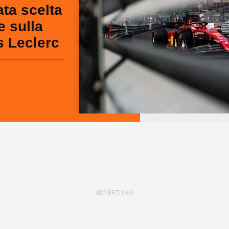
ata scelta
e sulla
s Leclerc