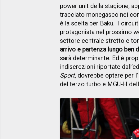
power unit della stagione, ap
tracciato monegasco nei con
è la scelta per Baku. Il circui
protagonista nel prossimo we
settore centrale stretto e to
arrivo e partenza lungo ben d
sarà determinante. Ed è propr
indiscrezioni riportate dall’
Sport
, dovrebbe optare per l
del terzo turbo e MGU-H dell