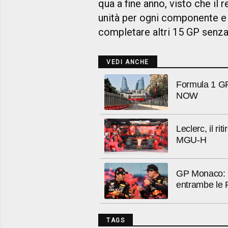
qua a fine anno, visto che il
unità per ogni componente e l
completare altri 15 GP senz
VEDI ANCHE
Formula 1 GP
NOW
Leclerc, il r
MGU-H
GP Monaco: re
entrambe le 
TAGS