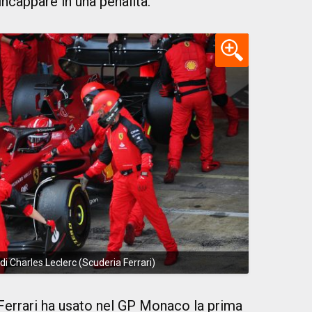
 incappare in una penalità.
 di Charles Leclerc (Scuderia Ferrari)
Ferrari ha usato nel GP Monaco la prima