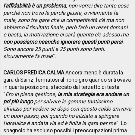
l'affidabilità è un problema
, non vorrei dire tante cose
perché non trovo le parole giuste, ovviamente fa
male, sono tre gare che la competitività c'è ma non
abbiamo il risultato finale, però farò un reset domani
e basta, la motivazione ci sarà quanto c'è adesso ma
non possiamo neanche ignorare questi punti persi
.
Sono ancora 25 punti e 25 punti sono tanti,
sicuramente fa male
''.
CARLOS PREDICA CALMA
Ancora meno è durata la
gara di Sainz, fermatosi al nono giro quando si trovava
in quarta posizione, staccato dal terzetto di testa:
''
Ero in piena gestione,
la mia strategia era andare un
po' più lungo
per salvare le gomme tantissimo
all'inizio per vedere se dopo con questo caldo arrivava
un buon passo, poi quando ho iniziato a spingere
l'idraulica è andata via ed è finita la gara per me
''. Lo
spagnolo ha escluso possibili preoccupazioni prima