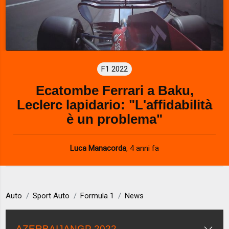
F1 2022
Ecatombe Ferrari a Baku,
Leclerc lapidario: "L'affidabilità
è un problema"
Luca Manacorda
,
4 anni fa
Auto
Sport Auto
Formula 1
News
AZERBAIJANGP 2022