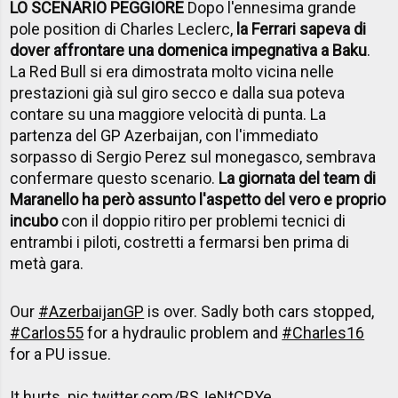
LO SCENARIO PEGGIORE
Dopo l'ennesima grande
pole position di Charles Leclerc,
la Ferrari sapeva di
dover affrontare una domenica impegnativa a Baku
.
La Red Bull si era dimostrata molto vicina nelle
prestazioni già sul giro secco e dalla sua poteva
contare su una maggiore velocità di punta. La
partenza del GP Azerbaijan, con l'immediato
sorpasso di Sergio Perez sul monegasco, sembrava
confermare questo scenario.
La giornata del team di
Maranello ha però assunto l'aspetto del vero e proprio
incubo
con il doppio ritiro per problemi tecnici di
entrambi i piloti, costretti a fermarsi ben prima di
metà gara.
Our
#AzerbaijanGP
is over. Sadly both cars stopped,
#Carlos55
for a hydraulic problem and
#Charles16
for a PU issue.
It hurts.
pic.twitter.com/BSJeNtCPYe