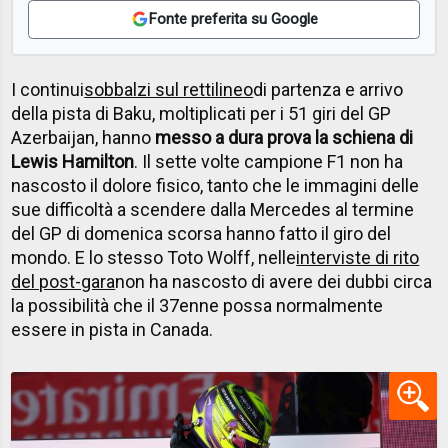
Fonte preferita su Google
I continui
sobbalzi sul rettilineo
di partenza e arrivo
della pista di Baku, moltiplicati per i 51 giri del GP
Azerbaijan, hanno
messo a dura prova la schiena di
Lewis Hamilton
. Il sette volte campione F1 non ha
nascosto il dolore fisico, tanto che le immagini delle
sue difficoltà a scendere dalla Mercedes al termine
del GP di domenica scorsa hanno fatto il giro del
mondo. E lo stesso Toto Wolff, nelle
interviste di rito
del post-gara
non ha nascosto di avere dei dubbi circa
la possibilità che il 37enne possa normalmente
essere in pista in Canada.