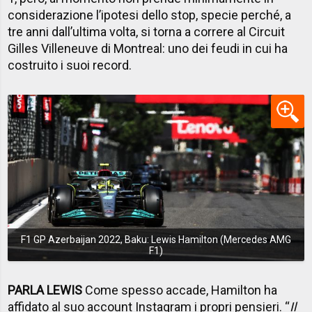
considerazione l’ipotesi dello stop, specie perché, a
tre anni dall’ultima volta, si torna a correre al Circuit
Gilles Villeneuve di Montreal: uno dei feudi in cui ha
costruito i suoi record.
F1 GP Azerbaijan 2022, Baku: Lewis Hamilton (Mercedes AMG
F1)
PARLA LEWIS
Come spesso accade, Hamilton ha
affidato al suo account Instagram i propri pensieri. “
Il