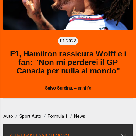
F1 2022
F1, Hamilton rassicura Wolff e i
fan: "Non mi perderei il GP
Canada per nulla al mondo"
Salvo Sardina
,
4 anni fa
Auto
Sport Auto
Formula 1
News
AZERBAIJANGP 2022