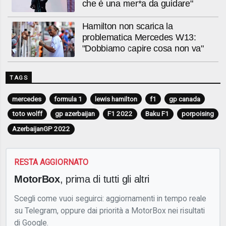
che è una mer*a da guidare"
Hamilton non scarica la
problematica Mercedes W13:
"Dobbiamo capire cosa non va"
TAGS
mercedes
formula 1
lewis hamilton
f1
gp canada
toto wolff
gp azerbaijan
F1 2022
Baku F1
porpoising
AzerbaijanGP 2022
RESTA AGGIORNATO
MotorBox
, prima di tutti gli altri
Scegli come vuoi seguirci: aggiornamenti in tempo reale
su Telegram, oppure dai priorità a MotorBox nei risultati
di Google.