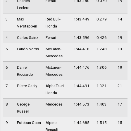
2
Charles
Ferrari
1:43.240
0.070
19
Leclerc
3
Max
Red Bull-
1:43.449
0.279
14
Verstappen
Honda
4
Carlos Sainz
Ferrari
1:43.596
0.426
19
5
Lando Norris
McLaren-
1:44.418
1.248
13
Mercedes
6
Daniel
McLaren-
1:44.476
1.306
19
Ricciardo
Mercedes
7
Pierre Gasly
AlphaTauri-
1:44.491
1.321
21
Honda
8
George
Mercedes
1:44.573
1.403
17
Russell
9
Esteban Ocon
Alpine-
1:44.685
1.515
15
Renault