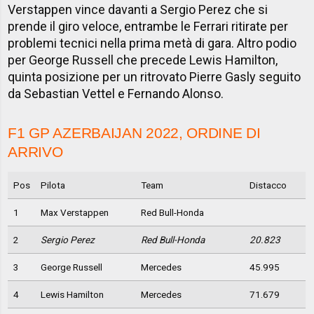
Verstappen vince davanti a Sergio Perez che si
prende il giro veloce, entrambe le Ferrari ritirate per
problemi tecnici nella prima metà di gara. Altro podio
per George Russell che precede Lewis Hamilton,
quinta posizione per un ritrovato Pierre Gasly seguito
da Sebastian Vettel e Fernando Alonso.
F1 GP AZERBAIJAN 2022, ORDINE DI
ARRIVO
Pos
Pilota
Team
Distacco
1
Max Verstappen
Red Bull-Honda
2
Sergio Perez
Red Bull-Honda
20.823
3
George Russell
Mercedes
45.995
4
Lewis Hamilton
Mercedes
71.679