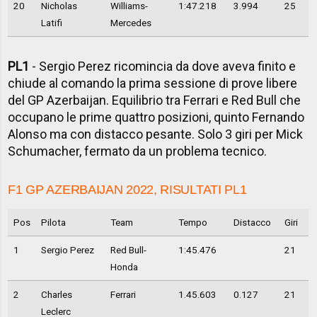
20
Nicholas
Williams-
1:47.218
3.994
25
Latifi
Mercedes
PL1
- Sergio Perez ricomincia da dove aveva finito e
chiude al comando la prima sessione di prove libere
del GP Azerbaijan. Equilibrio tra Ferrari e Red Bull che
occupano le prime quattro posizioni, quinto Fernando
Alonso ma con distacco pesante. Solo 3 giri per Mick
Schumacher, fermato da un problema tecnico.
F1 GP AZERBAIJAN 2022, RISULTATI PL1
Pos
Pilota
Team
Tempo
Distacco
Giri
1
Sergio Perez
Red Bull-
1:45.476
21
Honda
2
Charles
Ferrari
1.45.603
0.127
21
Leclerc