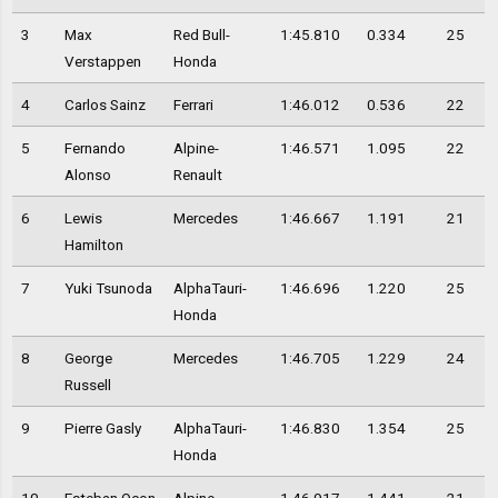
3
Max
Red Bull-
1:45.810
0.334
25
Verstappen
Honda
4
Carlos Sainz
Ferrari
1:46.012
0.536
22
5
Fernando
Alpine-
1:46.571
1.095
22
Alonso
Renault
6
Lewis
Mercedes
1:46.667
1.191
21
Hamilton
7
Yuki Tsunoda
AlphaTauri-
1:46.696
1.220
25
Honda
8
George
Mercedes
1:46.705
1.229
24
Russell
9
Pierre Gasly
AlphaTauri-
1:46.830
1.354
25
Honda