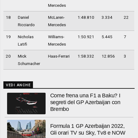
Mercedes
18
Daniel
McLaren-
1:48.810
3.334
22
Ricciardo
Mercedes
19
Nicholas
Williams-
1:50.921
5.445
7
Latifi
Mercedes
20
Mick
Haas-Ferrari
1:58.332
12.856
3
Schumacher
VEDI ANCHE
Come frena una F1 a Baku? I
segreti del GP Azerbaijan con
Brembo
Formula 1 GP Azerbaijan 2022,
Gli orari TV su Sky, Tv8 e NOW