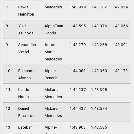
7
Lewis
Mercedes
1:43.939
1:43.182
1:42.924
Hamilton
8
Yuki
AlphaTauri-
1:43.595
1:43.376
1:43.056
Tsunoda
Honda
9
Sebastian
Aston
1:43.279
1:43.268
1:43.091
Vettel
Martin-
Mercedes
10
Fernando
Alpine-
1:44.083
1:43.360
1:43.173
Alonso
Renault
11
Lando
McLaren-
1:44.237
1:43.398
Norris
Mercedes
12
Daniel
McLaren-
1:44.437
1:43.574
Ricciardo
Mercedes
13
Esteban
Alpine-
1:43.903
1:43.585