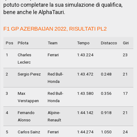
potuto completare la sua simulazione di qualifica,
bene anche le AlphaTauri.
F1 GP AZERBAIJAN 2022, RISULTATI PL2
Pos
Pilota
Team
Tempo
Distacco
Giri
1
Charles
Ferrari
1:43.224
23
Leclerc
2
Sergio Perez
Red Bull-
1:43.472
0.248
21
Honda
3
Max
Red Bull-
1:43.580
0.356
17
Verstappen
Honda
4
Fernando
Alpine-
1:44.142
0.918
21
Alonso
Renault
5
Carlos Sainz
Ferrari
1:44.274
1.050
24