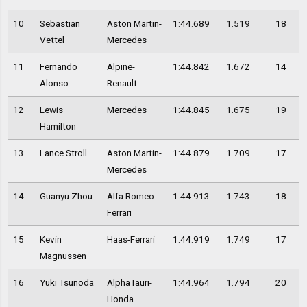
10
Sebastian
Aston Martin-
1:44.689
1.519
18
Vettel
Mercedes
11
Fernando
Alpine-
1:44.842
1.672
14
Alonso
Renault
12
Lewis
Mercedes
1:44.845
1.675
19
Hamilton
13
Lance Stroll
Aston Martin-
1:44.879
1.709
17
Mercedes
14
Guanyu Zhou
Alfa Romeo-
1:44.913
1.743
18
Ferrari
15
Kevin
Haas-Ferrari
1:44.919
1.749
17
Magnussen
16
Yuki Tsunoda
AlphaTauri-
1:44.964
1.794
20
Honda