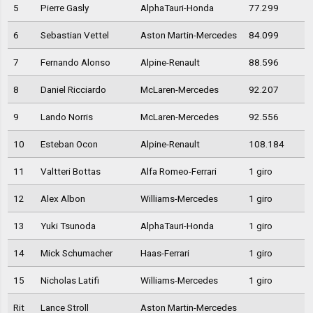
5
Pierre Gasly
AlphaTauri-Honda
77.299
6
Sebastian Vettel
Aston Martin-Mercedes
84.099
7
Fernando Alonso
Alpine-Renault
88.596
8
Daniel Ricciardo
McLaren-Mercedes
92.207
9
Lando Norris
McLaren-Mercedes
92.556
10
Esteban Ocon
Alpine-Renault
108.184
11
Valtteri Bottas
Alfa Romeo-Ferrari
1 giro
12
Alex Albon
Williams-Mercedes
1 giro
13
Yuki Tsunoda
AlphaTauri-Honda
1 giro
14
Mick Schumacher
Haas-Ferrari
1 giro
15
Nicholas Latifi
Williams-Mercedes
1 giro
Rit
Lance Stroll
Aston Martin-Mercedes