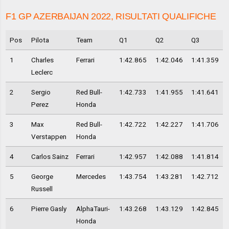
F1 GP AZERBAIJAN 2022, RISULTATI QUALIFICHE
Pos
Pilota
Team
Q1
Q2
Q3
1
Charles
Ferrari
1:42.865
1:42.046
1:41.359
Leclerc
2
Sergio
Red Bull-
1:42.733
1:41.955
1:41.641
Perez
Honda
3
Max
Red Bull-
1:42.722
1:42.227
1:41.706
Verstappen
Honda
4
Carlos Sainz
Ferrari
1:42.957
1:42.088
1:41.814
5
George
Mercedes
1:43.754
1:43.281
1:42.712
Russell
6
Pierre Gasly
AlphaTauri-
1:43.268
1:43.129
1:42.845
Honda