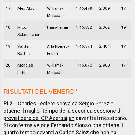
17
Alex Albon
Williams-
1:45.479
2.309
17
Mercedes
18
Mick
Haas-Ferrari
1:45.532
2.362
19
Schumacher
19
Valtteri
Alfa Romeo-
1:45.574
2.404
17
Bottas
Ferrari
20
Nicholas
Williams-
1:46.070
2.900
17
Latifi
Mercedes
RISULTATI DEL VENERDI'
PL2
- Charles Leclerc scavalca Sergio Perez e
ottiene il miglior tempo della
seconda sessione di
prove libere del GP Azerbaijan
davanti al messicano.
Si conferma veloce Fernando Alonso che ottiene il
quarto tempo davanti a Carlos Sainz che non ha