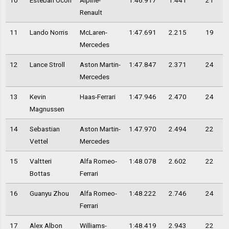
10
Esteban Ocon
Alpine-
1.46.917
1.441
21
Renault
11
Lando Norris
McLaren-
1:47.691
2.215
19
Mercedes
12
Lance Stroll
Aston Martin-
1:47.847
2.371
24
Mercedes
13
Kevin
Haas-Ferrari
1:47.946
2.470
24
Magnussen
14
Sebastian
Aston Martin-
1.47.970
2.494
22
Vettel
Mercedes
15
Valtteri
Alfa Romeo-
1:48.078
2.602
22
Bottas
Ferrari
16
Guanyu Zhou
Alfa Romeo-
1:48.222
2.746
24
Ferrari
17
Alex Albon
Williams-
1:48.419
2.943
22