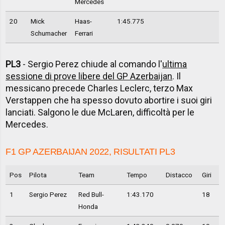
Mercedes
20
Mick
Haas-
1:45.775
Schumacher
Ferrari
PL3
- Sergio Perez chiude al comando l'
ultima
sessione di prove libere del GP Azerbaijan
. Il
messicano precede Charles Leclerc, terzo Max
Verstappen che ha spesso dovuto abortire i suoi giri
lanciati. Salgono le due McLaren, difficoltà per le
Mercedes.
F1 GP AZERBAIJAN 2022, RISULTATI PL3
Pos
Pilota
Team
Tempo
Distacco
Giri
1
Sergio Perez
Red Bull-
1:43.170
18
Honda