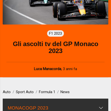
F1 2023
Gli ascolti tv del GP Monaco
2023
Luca Manacorda
,
3 anni fa
Auto
Sport Auto
Formula 1
News
MONACOGP 2023