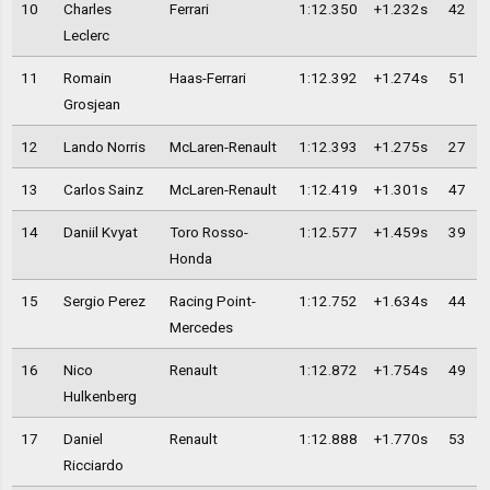
10
Charles
Ferrari
1:12.350
+1.232s
42
Leclerc
11
Romain
Haas-Ferrari
1:12.392
+1.274s
51
Grosjean
12
Lando Norris
McLaren-Renault
1:12.393
+1.275s
27
13
Carlos Sainz
McLaren-Renault
1:12.419
+1.301s
47
14
Daniil Kvyat
Toro Rosso-
1:12.577
+1.459s
39
Honda
15
Sergio Perez
Racing Point-
1:12.752
+1.634s
44
Mercedes
16
Nico
Renault
1:12.872
+1.754s
49
Hulkenberg
17
Daniel
Renault
1:12.888
+1.770s
53
Ricciardo