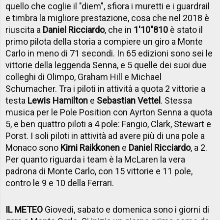
quello che coglie il "diem", sfiora i muretti e i guardrail
e timbra la migliore prestazione, cosa che nel 2018 è
riuscita a
Daniel Ricciardo
, che in
1'10"810
è stato il
primo pilota della storia a compiere un giro a Monte
Carlo in meno di 71 secondi. In 65 edizioni sono sei le
vittorie della leggenda Senna, e 5 quelle dei suoi due
colleghi di Olimpo, Graham Hill e Michael
Schumacher. Tra i piloti in attività a quota 2 vittorie a
testa
Lewis Hamilton
e
Sebastian Vettel
. Stessa
musica per le Pole Position con Ayrton Senna a quota
5, e ben quattro piloti a 4 pole: Fangio, Clark, Stewart e
Porst. I soli piloti in attività ad avere più di una pole a
Monaco sono
Kimi Raikkonen
e
Daniel Ricciardo
, a 2.
Per quanto riguarda i team è la McLaren la vera
padrona di Monte Carlo, con 15 vittorie e 11 pole,
contro le 9 e 10 della Ferrari.
IL METEO
Giovedì, sabato e domenica sono i giorni di