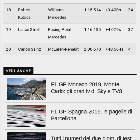
18
Robert
Williams-
1:15.514
+3.408s
24
Kubica
Mercedes
19
Lance Stroll
Racing Point-
1:16.135
+4.029s
37
Mercedes
20
Carlos Sainz
McLaren-Renault
2:00.670
+48.564s
4
VEDI ANCHE
F1 GP Monaco 2019, Monte
Carlo: gli orari tv di Sky e TV8
F1 GP Spagna 2019, le pagelle di
Barcellona
Tutti i numeri dei due giorni di test