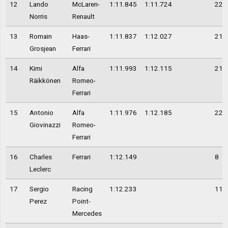
12
Lando
McLaren-
1:11.845
1:11.724
22
Norris
Renault
13
Romain
Haas-
1:11.837
1:12.027
21
Grosjean
Ferrari
14
Kimi
Alfa
1:11.993
1:12.115
21
Räikkönen
Romeo-
Ferrari
15
Antonio
Alfa
1:11.976
1:12.185
22
Giovinazzi
Romeo-
Ferrari
16
Charles
Ferrari
1:12.149
8
Leclerc
17
Sergio
Racing
1:12.233
11
Perez
Point-
Mercedes