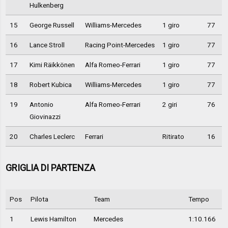
Hulkenberg
15
George Russell
Williams-Mercedes
1 giro
77
16
Lance Stroll
Racing Point-Mercedes
1 giro
77
17
Kimi Räikkönen
Alfa Romeo-Ferrari
1 giro
77
18
Robert Kubica
Williams-Mercedes
1 giro
77
19
Antonio
Alfa Romeo-Ferrari
2 giri
76
Giovinazzi
20
Charles Leclerc
Ferrari
Ritirato
16
GRIGLIA DI PARTENZA
Pos
Pilota
Team
Tempo
1
Lewis Hamilton
Mercedes
1:10.166