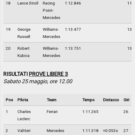
18
Lance Stroll
Racing
1:12.846
11
Point-
Mercedes
19
George
Williams-
1:13.477
13
Russell
Mercedes
20
Robert
Williams-
1:13.751
13
Kubica
Mercedes
RISULTATI
PROVE LIBERE 3
Sabato 25 maggio, ore 12.00
Pos
Pilota
Team
Tempo
Distacco
Giri
1
Charles
Ferrari
1:11.265
26
Leclerc
2
Valtteri
Mercedes
1:11.318
+0.053s
27