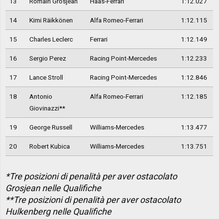
13
Romain Grosjean
Haas-Ferrari
1:12.027
14
Kimi Räikkönen
Alfa Romeo-Ferrari
1:12.115
15
Charles Leclerc
Ferrari
1:12.149
16
Sergio Perez
Racing Point-Mercedes
1:12.233
17
Lance Stroll
Racing Point-Mercedes
1:12.846
18
Antonio
Alfa Romeo-Ferrari
1:12.185
Giovinazzi**
19
George Russell
Williams-Mercedes
1:13.477
20
Robert Kubica
Williams-Mercedes
1:13.751
*Tre posizioni di penalità per aver ostacolato
Grosjean nelle Qualifiche
**Tre posizioni di penalità per aver ostacolato
Hulkenberg nelle Qualifiche