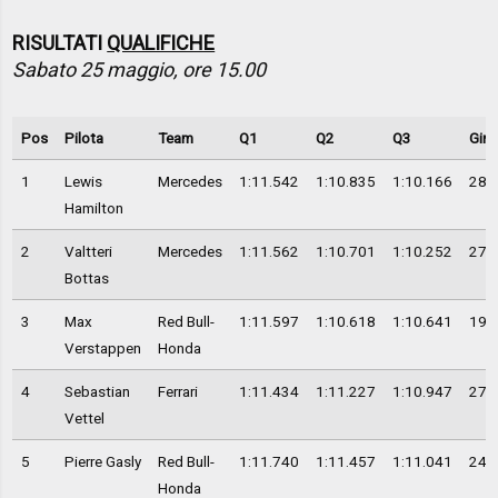
RISULTATI
QUALIFICHE
Sabato 25 maggio, ore 15.00
Pos
Pilota
Team
Q1
Q2
Q3
Giri
1
Lewis
Mercedes
1:11.542
1:10.835
1:10.166
28
Hamilton
2
Valtteri
Mercedes
1:11.562
1:10.701
1:10.252
27
Bottas
3
Max
Red Bull-
1:11.597
1:10.618
1:10.641
19
Verstappen
Honda
4
Sebastian
Ferrari
1:11.434
1:11.227
1:10.947
27
Vettel
5
Pierre Gasly
Red Bull-
1:11.740
1:11.457
1:11.041
24
Honda