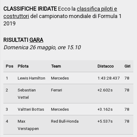
CLASSIFICHE IRIDATE
Ecco la
classifica piloti e
costruttori
del campionato mondiale di Formula 1
2019
RISULTATI
GARA
Domenica 26 maggio, ore 15.10
Pos
Pilota
Team
Distacco
Giri
1
Lewis Hamilton
Mercedes
1:43:28.437
78
2
Sebastian
Ferrari
+2.602s
78
Vettel
3
Valtteri Bottas
Mercedes
+3.162s
78
4
Max
Red Bull-Honda
+5.537s
78
Verstappen