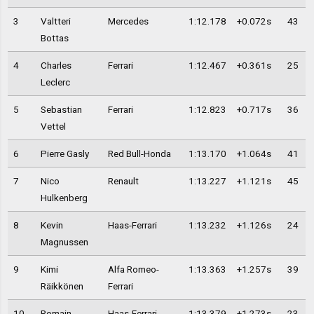
3
Valtteri
Mercedes
1:12.178
+0.072s
43
Bottas
4
Charles
Ferrari
1:12.467
+0.361s
25
Leclerc
5
Sebastian
Ferrari
1:12.823
+0.717s
36
Vettel
6
Pierre Gasly
Red Bull-Honda
1:13.170
+1.064s
41
7
Nico
Renault
1:13.227
+1.121s
45
Hulkenberg
8
Kevin
Haas-Ferrari
1:13.232
+1.126s
24
Magnussen
9
Kimi
Alfa Romeo-
1:13.363
+1.257s
39
Räikkönen
Ferrari
10
Romain
Haas-Ferrari
1:13.379
+1.273s
23