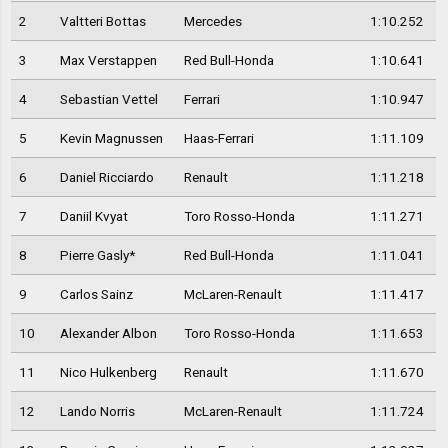
2
Valtteri Bottas
Mercedes
1:10.252
3
Max Verstappen
Red Bull-Honda
1:10.641
4
Sebastian Vettel
Ferrari
1:10.947
5
Kevin Magnussen
Haas-Ferrari
1:11.109
6
Daniel Ricciardo
Renault
1:11.218
7
Daniil Kvyat
Toro Rosso-Honda
1:11.271
8
Pierre Gasly*
Red Bull-Honda
1:11.041
9
Carlos Sainz
McLaren-Renault
1:11.417
10
Alexander Albon
Toro Rosso-Honda
1:11.653
11
Nico Hulkenberg
Renault
1:11.670
12
Lando Norris
McLaren-Renault
1:11.724