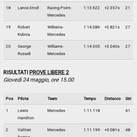
18
Lance Stroll
Racing Point-
1:13.622
+2.357s
21
Mercedes
19
Robert
Williams-
1:14.086
+2.821s
27
Kubica
Mercedes
20
George
Williams-
1:14.305
+3.040s
27
Russell
Mercedes
RISULTATI
PROVE LIBERE 2
Giovedì 24 maggio, ore 15.00
Pos
Pilota
Team
Tempo
Distacco
Giri
1
Lewis
Mercedes
1:11.118
41
Hamilton
2
Valtteri
Mercedes
1:11.199
+0.081s
48