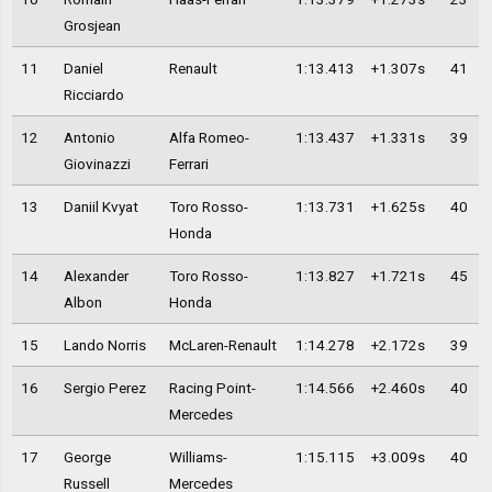
Grosjean
11
Daniel
Renault
1:13.413
+1.307s
41
Ricciardo
12
Antonio
Alfa Romeo-
1:13.437
+1.331s
39
Giovinazzi
Ferrari
13
Daniil Kvyat
Toro Rosso-
1:13.731
+1.625s
40
Honda
14
Alexander
Toro Rosso-
1:13.827
+1.721s
45
Albon
Honda
15
Lando Norris
McLaren-Renault
1:14.278
+2.172s
39
16
Sergio Perez
Racing Point-
1:14.566
+2.460s
40
Mercedes
17
George
Williams-
1:15.115
+3.009s
40
Russell
Mercedes