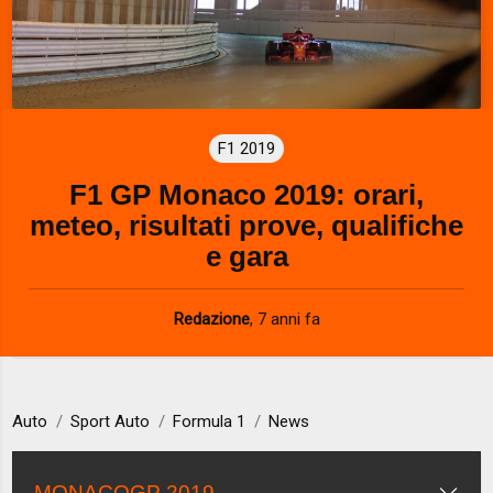
F1 2019
F1 GP Monaco 2019: orari,
meteo, risultati prove, qualifiche
e gara
Redazione
,
7 anni fa
Auto
Sport Auto
Formula 1
News
MONACOGP 2019