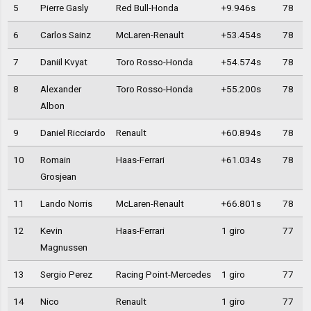
5
Pierre Gasly
Red Bull-Honda
+9.946s
78
6
Carlos Sainz
McLaren-Renault
+53.454s
78
7
Daniil Kvyat
Toro Rosso-Honda
+54.574s
78
8
Alexander
Toro Rosso-Honda
+55.200s
78
Albon
9
Daniel Ricciardo
Renault
+60.894s
78
10
Romain
Haas-Ferrari
+61.034s
78
Grosjean
11
Lando Norris
McLaren-Renault
+66.801s
78
12
Kevin
Haas-Ferrari
1 giro
77
Magnussen
13
Sergio Perez
Racing Point-Mercedes
1 giro
77
14
Nico
Renault
1 giro
77