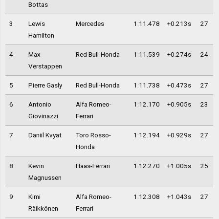
Bottas
3
Lewis
Mercedes
1:11.478
+0.213s
27
Hamilton
4
Max
Red Bull-Honda
1:11.539
+0.274s
24
Verstappen
5
Pierre Gasly
Red Bull-Honda
1:11.738
+0.473s
27
6
Antonio
Alfa Romeo-
1:12.170
+0.905s
23
Giovinazzi
Ferrari
7
Daniil Kvyat
Toro Rosso-
1:12.194
+0.929s
27
Honda
8
Kevin
Haas-Ferrari
1:12.270
+1.005s
25
Magnussen
9
Kimi
Alfa Romeo-
1:12.308
+1.043s
27
Räikkönen
Ferrari