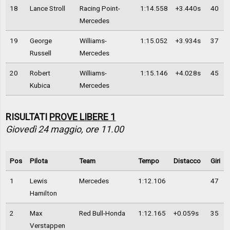
18
Lance Stroll
Racing Point-
1:14.558
+3.440s
40
Mercedes
19
George
Williams-
1:15.052
+3.934s
37
Russell
Mercedes
20
Robert
Williams-
1:15.146
+4.028s
45
Kubica
Mercedes
RISULTATI
PROVE LIBERE 1
Giovedì 24 maggio, ore 11.00
Pos
Pilota
Team
Tempo
Distacco
Giri
1
Lewis
Mercedes
1:12.106
47
Hamilton
2
Max
Red Bull-Honda
1:12.165
+0.059s
35
Verstappen