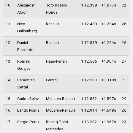
10
Alexander
Toro Rosso-
1:12.338
+1.073s
32
Albon
Honda
11
Nico
Renault
1:12.489
+1.224s
26
Hulkenberg
12
Daniel
Renault
1:12.519
+1.254s
26
Ricciardo
13
Romain
Haas-Ferrari
1:12.566
+1.301s
27
Grosjean
14
Sebastian
Ferrari
1:12.583
+1.318s
7
Vettel
15
Carlos Sainz
McLaren-Renault
1:12.862
+1.597s
29
16
Lando Norris
McLaren-Renault
1:12.914
+1.649s
26
17
Sergio Perez
Racing Point-
1:13.232
+1.967s
23
Mercedes