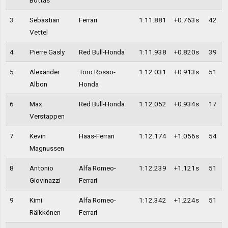
Bottas
3
Sebastian
Ferrari
1:11.881
+0.763s
42
Vettel
4
Pierre Gasly
Red Bull-Honda
1:11.938
+0.820s
39
5
Alexander
Toro Rosso-
1:12.031
+0.913s
51
Albon
Honda
6
Max
Red Bull-Honda
1:12.052
+0.934s
17
Verstappen
7
Kevin
Haas-Ferrari
1:12.174
+1.056s
54
Magnussen
8
Antonio
Alfa Romeo-
1:12.239
+1.121s
51
Giovinazzi
Ferrari
9
Kimi
Alfa Romeo-
1:12.342
+1.224s
51
Räikkönen
Ferrari