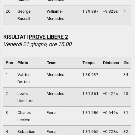
20
George
Williams-
1:39.987
+9.828s
4
Russell
Mercedes
RISULTATI
PROVE LIBERE 2
Venerdì 21 giugno, ore 15.00
Pos
Pilota
Team
Tempo
Distacco
Giri
1
Valtteri
Mercedes
1:30.937
34
Bottas
2
Lewis
Mercedes
1:31.361
+0.424s
25
Hamilton
3
Charles
Ferrari
1:31.586
+0.649s
31
Leclerc
4
Sebastian
Ferrari
1:31.665
+0.728s
32