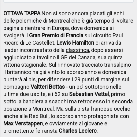
OTTAVA TAPPA
Non si sono ancora placati gli echi
delle polemiche di Montreal che è già tempo di voltare
pagina e rientrare in Europa, dove domenica si
svolgerà il
Gran Premio di Francia
sul circuito Paul
Ricard di Le Castellet.
Lewis Hamilton
ci arriva da
leader incontrastato della
classifica
, dopo essersi
aggiudicato a tavolino il GP del Canada, sua quinta
vittoria stagionale. Sul rinnovato tracciato transalpino
il britannico ha già vinto lo scorso anno e domenica
punterà al bis, per difendere i 29 punti di margine sul
compagno
Valtteri Bottas
- un po' sottotono nelle
ultime due uscite, e i 62 su
Sebastian Vettel
, primo
sotto la bandiera a scacchi ma retrocesso in seconda
posizione a Montreal. Ma sulla pista francese occhio
anche alle Red Bull, lo scorso anno protagoniste con
Max Verstappen
, e ovviamente al giovane e
promettente ferrarista
Charles Leclerc
.