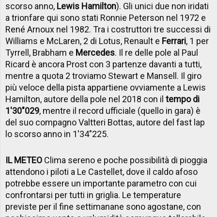
scorso anno,
Lewis Hamilton
). Gli unici due non iridati
a trionfare qui sono stati Ronnie Peterson nel 1972 e
René Arnoux nel 1982. Tra i costruttori tre successi di
Williams e McLaren, 2 di Lotus, Renault e
Ferrari
, 1 per
Tyrrell, Brabham e
Mercedes
. Il re delle pole al Paul
Ricard è ancora Prost con 3 partenze davanti a tutti,
mentre a quota 2 troviamo Stewart e Mansell. Il giro
più veloce della pista appartiene ovviamente a Lewis
Hamilton, autore della pole nel 2018 con il
tempo di
1'30"029
, mentre il record ufficiale (quello in gara) è
del suo compagno Valtteri Bottas, autore del fast lap
lo scorso anno in 1'34"225.
IL METEO
Clima sereno e poche possibilità di pioggia
attendono i piloti a Le Castellet, dove il caldo afoso
potrebbe essere un importante parametro con cui
confrontarsi per tutti in griglia. Le temperature
previste per il fine settimanane sono agostane, con