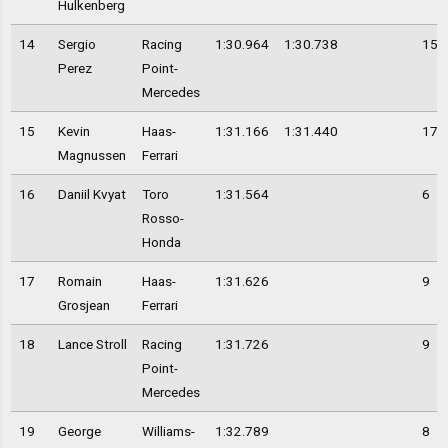
Hulkenberg
14
Sergio
Racing
1:30.964
1:30.738
15
Perez
Point-
Mercedes
15
Kevin
Haas-
1:31.166
1:31.440
17
Magnussen
Ferrari
16
Daniil Kvyat
Toro
1:31.564
6
Rosso-
Honda
17
Romain
Haas-
1:31.626
9
Grosjean
Ferrari
18
Lance Stroll
Racing
1:31.726
9
Point-
Mercedes
19
George
Williams-
1:32.789
8