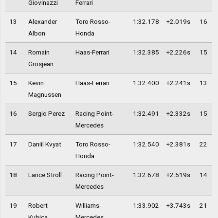
Giovinazzi
Ferrari
13
Alexander
Toro Rosso-
1:32.178
+2.019s
16
Albon
Honda
14
Romain
Haas-Ferrari
1:32.385
+2.226s
15
Grosjean
15
Kevin
Haas-Ferrari
1:32.400
+2.241s
13
Magnussen
16
Sergio Perez
Racing Point-
1:32.491
+2.332s
15
Mercedes
17
Daniil Kvyat
Toro Rosso-
1:32.540
+2.381s
22
Honda
18
Lance Stroll
Racing Point-
1:32.678
+2.519s
14
Mercedes
19
Robert
Williams-
1:33.902
+3.743s
21
Kubica
Mercedes