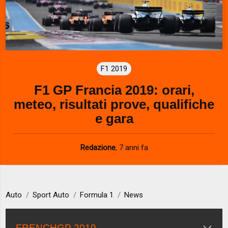
F1 2019
F1 GP Francia 2019: orari,
meteo, risultati prove, qualifiche
e gara
Redazione
,
7 anni fa
Auto
Sport Auto
Formula 1
News
FRENCHGP 2019