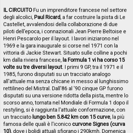
IL CIRCUITO
Fu un imprenditore francese nel settore
degli alcolici,
Paul Ricard
, a far costruire la pista di Le
Castellet, avvalendosi della collaborazione di due
piloti dell'epoca, i connazionali Jean Pierre Beltoise e
Henri Pescarolo per il layout. I lavori iniziarono nel
1969 e la gara inaugurale si corse nel 1971 con la
vittoria di Jackie Stewart. Situato sulle colline a pochi
km dalla riviera francese,
la Formula 1 vi ha corso 15
volte su tre diversi layout
. I primi 9 GP, tra il 1971 e il
1985, furono disputati su un tracciato analogo
all'attuale ma senza chicane in messo al lunghissimo
rettilineo del Mistral. Dall'86 al '90 cinque GP furono
disputati su una versione ridotta della pista, mentre lo
scorso anno, tornata nel Mondiale di Formula 1 dopo il
restyling, si è raggiunta l'attuale conformazione, con
un tracciato
lungo ben 5.842 km con 15 curve
, la più
famosa delle quali è l'iconico
curvone Signes (curva
10)
, dove i bolidi attuali sfiorano i 290kmh. Domenica