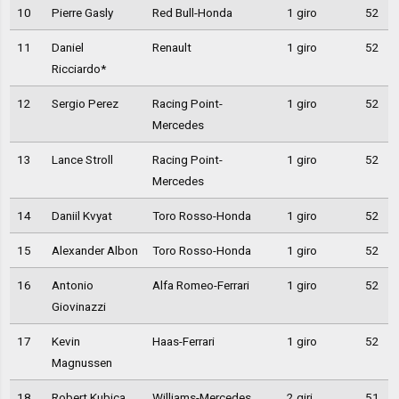
10
Pierre Gasly
Red Bull-Honda
1 giro
52
11
Daniel
Renault
1 giro
52
Ricciardo*
12
Sergio Perez
Racing Point-
1 giro
52
Mercedes
13
Lance Stroll
Racing Point-
1 giro
52
Mercedes
14
Daniil Kvyat
Toro Rosso-Honda
1 giro
52
15
Alexander Albon
Toro Rosso-Honda
1 giro
52
16
Antonio
Alfa Romeo-Ferrari
1 giro
52
Giovinazzi
17
Kevin
Haas-Ferrari
1 giro
52
Magnussen
18
Robert Kubica
Williams-Mercedes
2 giri
51