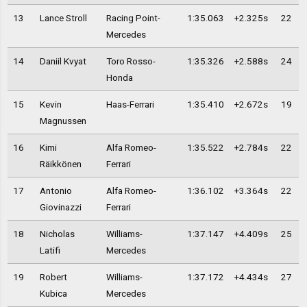
13
Lance Stroll
Racing Point-
1:35.063
+2.325s
22
Mercedes
14
Daniil Kvyat
Toro Rosso-
1:35.326
+2.588s
24
Honda
15
Kevin
Haas-Ferrari
1:35.410
+2.672s
19
Magnussen
16
Kimi
Alfa Romeo-
1:35.522
+2.784s
22
Räikkönen
Ferrari
17
Antonio
Alfa Romeo-
1:36.102
+3.364s
22
Giovinazzi
Ferrari
18
Nicholas
Williams-
1:37.147
+4.409s
25
Latifi
Mercedes
19
Robert
Williams-
1:37.172
+4.434s
27
Kubica
Mercedes