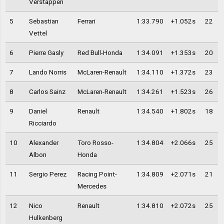
Verstappen
5
Sebastian
Ferrari
1:33.790
+1.052s
22
Vettel
6
Pierre Gasly
Red Bull-Honda
1:34.091
+1.353s
20
7
Lando Norris
McLaren-Renault
1:34.110
+1.372s
23
8
Carlos Sainz
McLaren-Renault
1:34.261
+1.523s
26
9
Daniel
Renault
1:34.540
+1.802s
18
Ricciardo
10
Alexander
Toro Rosso-
1:34.804
+2.066s
25
Albon
Honda
11
Sergio Perez
Racing Point-
1:34.809
+2.071s
21
Mercedes
12
Nico
Renault
1:34.810
+2.072s
25
Hulkenberg