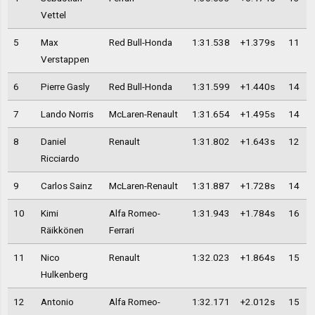
Vettel
5
Max
Red Bull-Honda
1:31.538
+1.379s
11
Verstappen
6
Pierre Gasly
Red Bull-Honda
1:31.599
+1.440s
14
7
Lando Norris
McLaren-Renault
1:31.654
+1.495s
14
8
Daniel
Renault
1:31.802
+1.643s
12
Ricciardo
9
Carlos Sainz
McLaren-Renault
1:31.887
+1.728s
14
10
Kimi
Alfa Romeo-
1:31.943
+1.784s
16
Räikkönen
Ferrari
11
Nico
Renault
1:32.023
+1.864s
15
Hulkenberg
12
Antonio
Alfa Romeo-
1:32.171
+2.012s
15