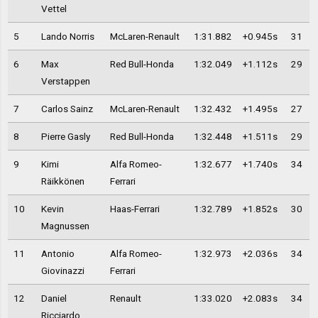
Vettel
5
Lando Norris
McLaren-Renault
1:31.882
+0.945s
31
6
Max
Red Bull-Honda
1:32.049
+1.112s
29
Verstappen
7
Carlos Sainz
McLaren-Renault
1:32.432
+1.495s
27
8
Pierre Gasly
Red Bull-Honda
1:32.448
+1.511s
29
9
Kimi
Alfa Romeo-
1:32.677
+1.740s
34
Räikkönen
Ferrari
10
Kevin
Haas-Ferrari
1:32.789
+1.852s
30
Magnussen
11
Antonio
Alfa Romeo-
1:32.973
+2.036s
34
Giovinazzi
Ferrari
12
Daniel
Renault
1:33.020
+2.083s
34
Ricciardo