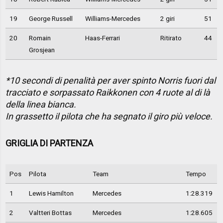
19
George Russell
Williams-Mercedes
2 giri
51
20
Romain
Haas-Ferrari
Ritirato
44
Grosjean
*10 secondi di penalità per aver spinto Norris fuori dal
tracciato e sorpassato Raikkonen con 4 ruote al di là
della linea bianca.
In grassetto il pilota che ha segnato il giro più veloce.
GRIGLIA DI PARTENZA
Pos
Pilota
Team
Tempo
1
Lewis Hamilton
Mercedes
1:28.319
2
Valtteri Bottas
Mercedes
1:28.605