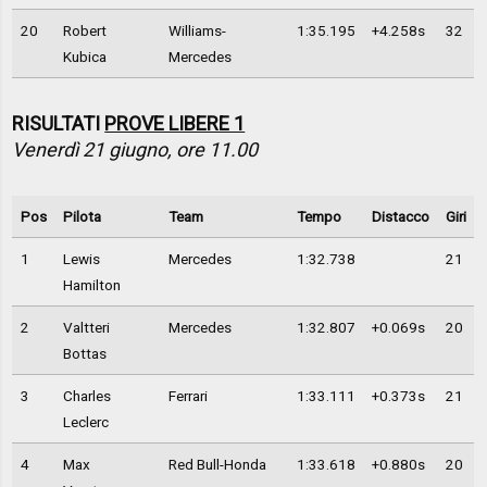
20
Robert
Williams-
1:35.195
+4.258s
32
Kubica
Mercedes
RISULTATI
PROVE LIBERE 1
Venerdì 21 giugno, ore 11.00
Pos
Pilota
Team
Tempo
Distacco
Giri
1
Lewis
Mercedes
1:32.738
21
Hamilton
2
Valtteri
Mercedes
1:32.807
+0.069s
20
Bottas
3
Charles
Ferrari
1:33.111
+0.373s
21
Leclerc
4
Max
Red Bull-Honda
1:33.618
+0.880s
20