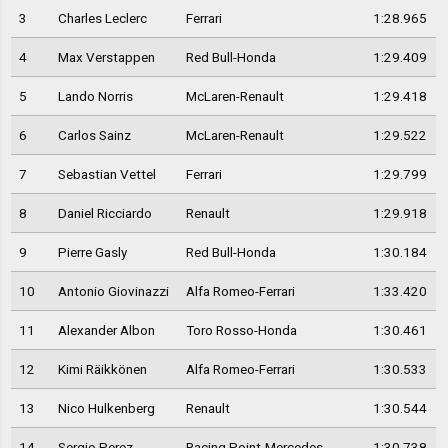
3
Charles Leclerc
Ferrari
1:28.965
4
Max Verstappen
Red Bull-Honda
1:29.409
5
Lando Norris
McLaren-Renault
1:29.418
6
Carlos Sainz
McLaren-Renault
1:29.522
7
Sebastian Vettel
Ferrari
1:29.799
8
Daniel Ricciardo
Renault
1:29.918
9
Pierre Gasly
Red Bull-Honda
1:30.184
10
Antonio Giovinazzi
Alfa Romeo-Ferrari
1:33.420
11
Alexander Albon
Toro Rosso-Honda
1:30.461
12
Kimi Räikkönen
Alfa Romeo-Ferrari
1:30.533
13
Nico Hulkenberg
Renault
1:30.544
14
Sergio Perez
Racing Point-Mercedes
1:30.738