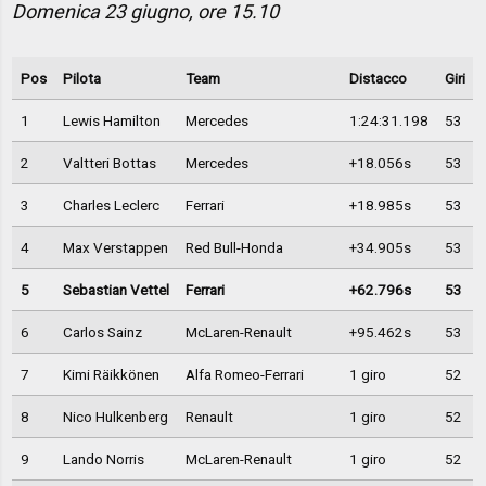
Domenica 23 giugno, ore 15.10
Pos
Pilota
Team
Distacco
Giri
1
Lewis Hamilton
Mercedes
1:24:31.198
53
2
Valtteri Bottas
Mercedes
+18.056s
53
3
Charles Leclerc
Ferrari
+18.985s
53
4
Max Verstappen
Red Bull-Honda
+34.905s
53
5
Sebastian Vettel
Ferrari
+62.796s
53
6
Carlos Sainz
McLaren-Renault
+95.462s
53
7
Kimi Räikkönen
Alfa Romeo-Ferrari
1 giro
52
8
Nico Hulkenberg
Renault
1 giro
52
9
Lando Norris
McLaren-Renault
1 giro
52