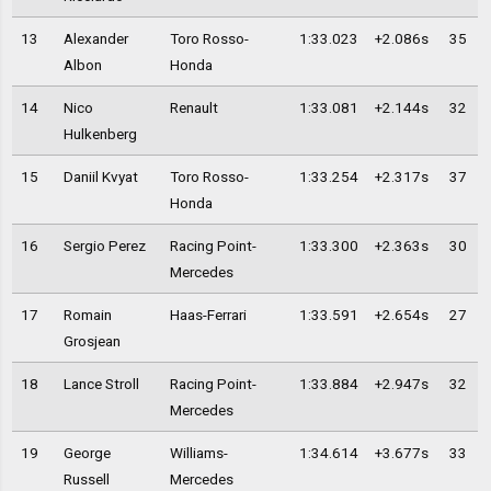
13
Alexander
Toro Rosso-
1:33.023
+2.086s
35
Albon
Honda
14
Nico
Renault
1:33.081
+2.144s
32
Hulkenberg
15
Daniil Kvyat
Toro Rosso-
1:33.254
+2.317s
37
Honda
16
Sergio Perez
Racing Point-
1:33.300
+2.363s
30
Mercedes
17
Romain
Haas-Ferrari
1:33.591
+2.654s
27
Grosjean
18
Lance Stroll
Racing Point-
1:33.884
+2.947s
32
Mercedes
19
George
Williams-
1:34.614
+3.677s
33
Russell
Mercedes