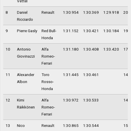
Vettel
8
Daniel
Renault
1:30.954
1:30.369
1:29.918
20
Ricciardo
9
Pierre Gasly
Red Bull-
1:31.152
1:30.421
1:30.184
19
Honda
10
Antonio
Alfa
1:31.180
1:30.408
1:33.420
17
Giovinazzi
Romeo-
Ferrari
11
Alexander
Toro
1:31.445
1:30.461
14
Albon
Rosso-
Honda
12
Kimi
Alfa
1:30.972
1:30.533
14
Räikkönen
Romeo-
Ferrari
13
Nico
Renault
1:30.865
1:30.544
15