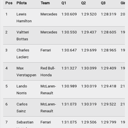
Pos
Pilota
Team
Q1
Q2
Q3
Giri
1
Lewis
Mercedes
1:30.609
1:29.520
1:28.319
20
Hamilton
2
Valtteri
Mercedes
1:30.550
1:29.437
1:28.605
19
Bottas
3
Charles
Ferrari
1:30.647
1:29.699
1:28.965
19
Leclerc
4
Max
Red Bull-
1:31.327
1:30.099
1:29.409
19
Verstappen
Honda
5
Lando
McLaren-
1:30.989
1:30.019
1:29.418
21
Norris
Renault
6
Carlos
McLaren-
1:31.073
1:30.319
1:29.522
21
Sainz
Renault
7
Sebastian
Ferrari
1:31.075
1:29.506
1:29.799
19