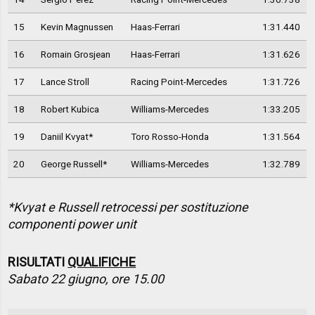
15
Kevin Magnussen
Haas-Ferrari
1:31.440
16
Romain Grosjean
Haas-Ferrari
1:31.626
17
Lance Stroll
Racing Point-Mercedes
1:31.726
18
Robert Kubica
Williams-Mercedes
1:33.205
19
Daniil Kvyat*
Toro Rosso-Honda
1:31.564
20
George Russell*
Williams-Mercedes
1:32.789
*Kvyat e Russell retrocessi per sostituzione
componenti power unit
RISULTATI
QUALIFICHE
Sabato 22 giugno, ore 15.00