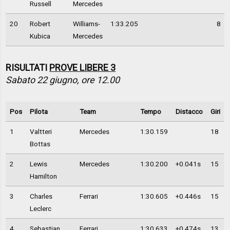
Russell
Mercedes
20
Robert
Williams-
1:33.205
8
Kubica
Mercedes
RISULTATI
PROVE LIBERE 3
Sabato 22 giugno, ore 12.00
Pos
Pilota
Team
Tempo
Distacco
Giri
1
Valtteri
Mercedes
1:30.159
18
Bottas
2
Lewis
Mercedes
1:30.200
+0.041s
15
Hamilton
3
Charles
Ferrari
1:30.605
+0.446s
15
Leclerc
4
Sebastian
Ferrari
1:30.633
+0.474s
13