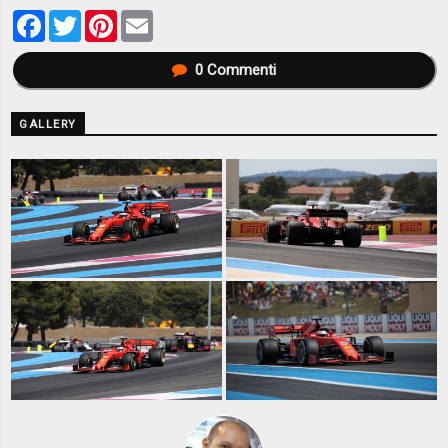
Facebook
Twitter
Pinterest
Email
0
Commenti
GALLERY