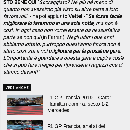
STO BENE QUI
"
Scoraggiato? Né più né meno di
quanto non avessimo già visto su altre piste a loro
favorevoli
." - ha poi aggiunto
Vettel
- "
Se fosse facile
migliorare lo faremmo in una sola notte
, ma non è
così. In ogni caso non vorrei essere da nessun'altra
parte se non qui
(in Ferrari).
Negli ultimi due anni
abbiamo lottato, purtroppo quest'anno finora non è
stato così, sta a noi
migliorare per le prossime gare
.
L'importante è guardare a questa gara e capire cos'è
che si può fare meglio per riprendere i ragazzi che ci
stanno davanti
."
VEDI ANCHE
F1 GP Francia 2019 – Gara:
Hamilton domina, sesto 1-2
Mercedes
F1 GP Francia, analisi del