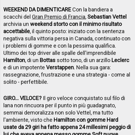
WEEKEND DA DIMENTICARE
Con la bandiera a
scacchi del
Gran Premio di Francia
,
Sebastian Vettel
archivia un
weekend storto con il minimo risultato
accettabile
, il quinto posto: iniziato con la sentenza
negativa sulla vittoria persa in Canada, continuato con
i problemi di gomme e con la pessima qualifica.
Ultimo dei top driver alle spalle dell'imprendibile
Hamilton
, di un
Bottas
sotto tono, di un arzillo
Leclerc
e di un impotente
Verstappen
. Nella sua gara:
rassegnazione, frustrazione e una strategia - come al
solito - perfettibile.
GIRO... VELOCE?
Il giro veloce conquistato sul filo di
lana non rincuora per il punto in più guadagnato,
semmai demoralizza non solo Vettel, ma tutto
l'ambiente, visto che
Hamilton con gomme Hard
usate da 29 giri ha fatto appena 24 millesimi peggio di
lui che aveva appena messo gomme Soft nuove
.