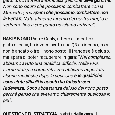
gara, tutto ruoterà intorno alla gestione
delle gomme
.
Non sono sicuro che possiamo combattere con la
Mercedes, ma
spero che possiamo combattere con
la Ferrari
. Naturalmente faremo del nostro meglio e
vedremo fino a che punto possiamo arrivare”.
GASLY NONO
Pierre Gasly, atteso al riscatto sulla
pista di casa, ha invece avuto una Q3 da incubo, in cui
non è andato oltre il nono posto. Il francese è deluso,
ma spera di poter recuperare in gara: “
Nel complesso,
abbiamo avuto una qualifica difficile. Nella FP3,
siamo stati più competitivi ma abbiamo apportato
alcune modifiche dopo la sessione
e le qualifiche
sono state difficili in quanto ho faticato con
l'aderenza.
Sono abbastanza deluso dal nono posto
perché penso che avevamo chiaramente qualcosa in
più”.
QUESTIONE DI STRATEGIA
In vista della gara, il