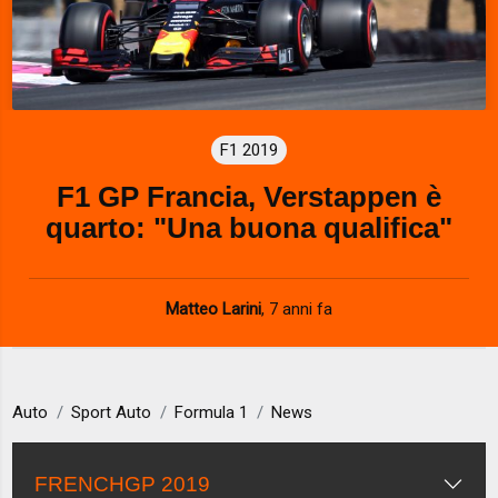
F1 2019
F1 GP Francia, Verstappen è
quarto: "Una buona qualifica"
Matteo Larini
,
7 anni fa
Auto
Sport Auto
Formula 1
News
FRENCHGP 2019