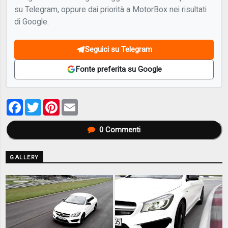
su Telegram, oppure dai priorità a MotorBox nei risultati
di Google.
Seguici su Telegram
Fonte preferita su Google
Facebook
Twitter
Pinterest
Email
0
Commenti
GALLERY