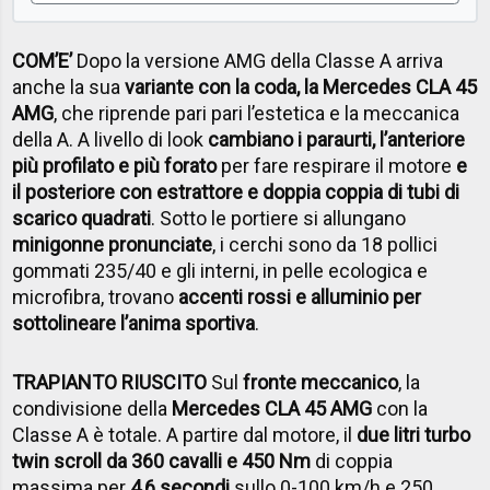
COM’E’
Dopo la versione AMG della Classe A arriva
anche la sua
variante con la coda, la Mercedes CLA 45
AMG
, che riprende pari pari l’estetica e la meccanica
della A. A livello di look
cambiano i paraurti, l’anteriore
più profilato e più forato
per fare respirare il motore
e
il posteriore con estrattore e doppia coppia di tubi di
scarico quadrati
. Sotto le portiere si allungano
minigonne pronunciate
, i cerchi sono da 18 pollici
gommati 235/40 e gli interni, in pelle ecologica e
microfibra, trovano
accenti rossi e alluminio per
sottolineare l’anima sportiva
.
TRAPIANTO RIUSCITO
Sul
fronte meccanico
, la
condivisione della
Mercedes CLA 45 AMG
con la
Classe A è totale. A partire dal motore, il
due litri turbo
twin scroll da 360 cavalli e 450 Nm
di coppia
massima per
4,6 secondi
sullo 0-100 km/h e 250