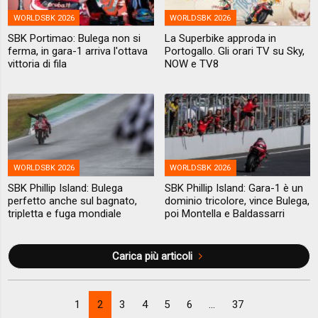
WORLDSBK 2026
WORLDSBK 2026
SBK Portimao: Bulega non si
La Superbike approda in
ferma, in gara-1 arriva l'ottava
Portogallo. Gli orari TV su Sky,
vittoria di fila
NOW e TV8
WORLDSBK 2026
WORLDSBK 2026
SBK Phillip Island: Bulega
SBK Phillip Island: Gara-1 è un
perfetto anche sul bagnato,
dominio tricolore, vince Bulega,
tripletta e fuga mondiale
poi Montella e Baldassarri
Carica più articoli
1
2
3
4
5
6
...
37