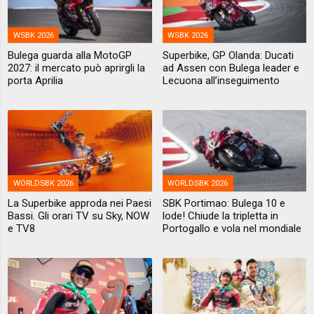
WSBK 2026
WSBK 2026
Bulega guarda alla MotoGP
Superbike, GP Olanda: Ducati
2027: il mercato può aprirgli la
ad Assen con Bulega leader e
porta Aprilia
Lecuona all’inseguimento
WORLDSBK 2026
WORLDSBK 2026
La Superbike approda nei Paesi
SBK Portimao: Bulega 10 e
Bassi. Gli orari TV su Sky, NOW
lode! Chiude la tripletta in
e TV8
Portogallo e vola nel mondiale