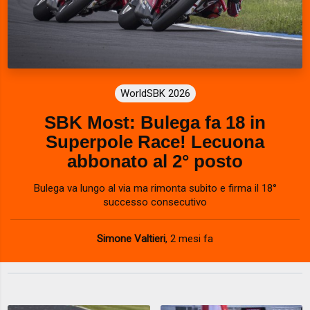
WorldSBK 2026
SBK Most: Bulega fa 18 in
Superpole Race! Lecuona
abbonato al 2° posto
Bulega va lungo al via ma rimonta subito e firma il 18°
successo consecutivo
Simone Valtieri
,
2 mesi fa