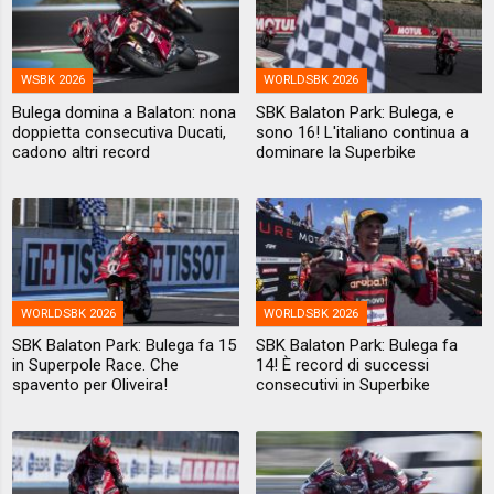
WSBK 2026
WORLDSBK 2026
Bulega domina a Balaton: nona
SBK Balaton Park: Bulega, e
doppietta consecutiva Ducati,
sono 16! L'italiano continua a
cadono altri record
dominare la Superbike
WORLDSBK 2026
WORLDSBK 2026
SBK Balaton Park: Bulega fa 15
SBK Balaton Park: Bulega fa
in Superpole Race. Che
14! È record di successi
spavento per Oliveira!
consecutivi in Superbike