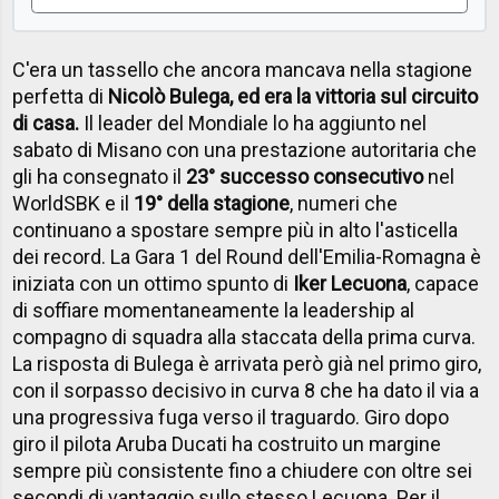
C'era un tassello che ancora mancava nella stagione
perfetta di
Nicolò Bulega, ed era la vittoria sul circuito
di casa.
Il leader del Mondiale lo ha aggiunto nel
sabato di Misano con una prestazione autoritaria che
gli ha consegnato il
23° successo consecutivo
nel
WorldSBK e il
19° della stagione
, numeri che
continuano a spostare sempre più in alto l'asticella
dei record. La Gara 1 del Round dell'Emilia-Romagna è
iniziata con un ottimo spunto di
Iker Lecuona
, capace
di soffiare momentaneamente la leadership al
compagno di squadra alla staccata della prima curva.
La risposta di Bulega è arrivata però già nel primo giro,
con il sorpasso decisivo in curva 8 che ha dato il via a
una progressiva fuga verso il traguardo. Giro dopo
giro il pilota Aruba Ducati ha costruito un margine
sempre più consistente fino a chiudere con oltre sei
secondi di vantaggio sullo stesso Lecuona. Per il