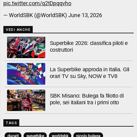
pic.twitter.com/q2tDpqqvho
— WorldSBK (@WorldSBK)
June 13, 2026
VEDI ANCHE
Superbike 2026: classifica piloti e
costruttori
La Superbike approda in Italia. Gli
orari TV su Sky, NOW e TV8
SBK Misano: Bulega fa filotto di
pole, sei italiani tra i primi otto
TAGS
ducati
superbike
worldsbk
nicolo bulega