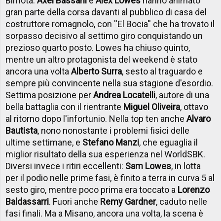
Bimota.
Axel Bassani
e
Alex Lowes
hanno animato
gran parte della corsa davanti al pubblico di casa del
costruttore romagnolo, con ''El Bocia'' che ha trovato il
sorpasso decisivo al settimo giro conquistando un
prezioso quarto posto. Lowes ha chiuso quinto,
mentre un altro protagonista del weekend è stato
ancora una volta
Alberto Surra
, sesto al traguardo e
sempre più convincente nella sua stagione d'esordio.
Settima posizione per
Andrea Locatelli
, autore di una
bella battaglia con il rientrante
Miguel Oliveira
, ottavo
al ritorno dopo l'infortunio. Nella top ten anche
Alvaro
Bautista
, nono nonostante i problemi fisici delle
ultime settimane, e
Stefano Manzi
, che eguaglia il
miglior risultato della sua esperienza nel WorldSBK.
Diversi invece i ritiri eccellenti:
Sam Lowes
, in lotta
per il podio nelle prime fasi, è finito a terra in curva 5 al
sesto giro, mentre poco prima era toccato a
Lorenzo
Baldassarri
. Fuori anche
Remy Gardner
, caduto nelle
fasi finali. Ma a Misano, ancora una volta, la scena è