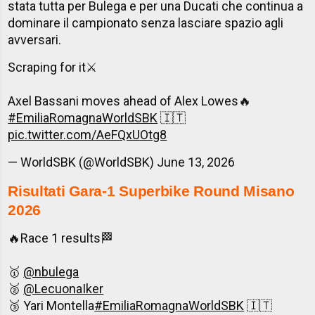
stata tutta per Bulega e per una Ducati che continua a
dominare il campionato senza lasciare spazio agli
avversari.
Scraping for it⚔️
Axel Bassani moves ahead of Alex Lowes🔥
#EmiliaRomagnaWorldSBK
🇮🇹
pic.twitter.com/AeFQxUOtg8
— WorldSBK (@WorldSBK)
June 13, 2026
Risultati Gara-1 Superbike Round Misano
2026
🔥Race 1 results🏁
🥇
@nbulega
🥈
@LecuonaIker
🥉 Yari Montella
#EmiliaRomagnaWorldSBK
🇮🇹