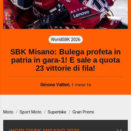
WorldSBK 2026
SBK Misano: Bulega profeta in
patria in gara-1! E sale a quota
23 vittorie di fila!
Simone Valtieri
,
1 mese fa
Moto
Sport Moto
Superbike
Gran Premi
WORLDSBK MISANO 2026