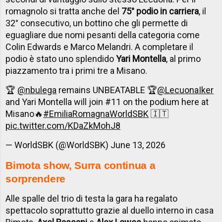
romagnolo si tratta anche del
75° podio in carriera
, il
32° consecutivo, un bottino che gli permette di
eguagliare due nomi pesanti della categoria come
Colin Edwards e Marco Melandri. A completare il
podio è stato uno splendido
Yari Montella
, al primo
piazzamento tra i primi tre a Misano.
🏆
@nbulega
remains UNBEATABLE 🏆
@LecuonaIker
and Yari Montella will join #11 on the podium here at
Misano🔥
#EmiliaRomagnaWorldSBK
🇮🇹
pic.twitter.com/KDaZkMohJ8
— WorldSBK (@WorldSBK)
June 13, 2026
Bimota show, Surra continua a
sorprendere
Alle spalle del trio di testa la gara ha regalato
spettacolo soprattutto grazie al duello interno in casa