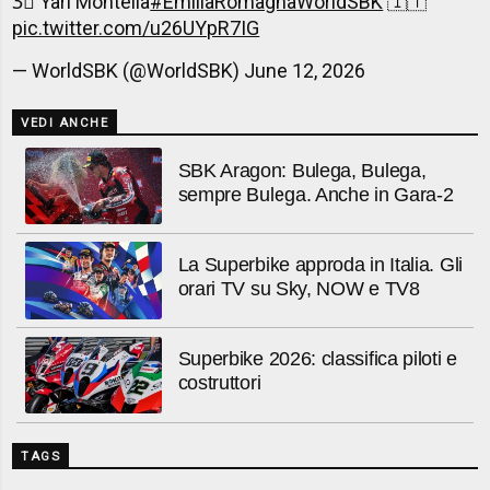
3⃣ Yari Montella
#EmiliaRomagnaWorldSBK
🇮🇹
pic.twitter.com/u26UYpR7IG
— WorldSBK (@WorldSBK)
June 12, 2026
VEDI ANCHE
SBK Aragon: Bulega, Bulega,
sempre Bulega. Anche in Gara-2
La Superbike approda in Italia. Gli
orari TV su Sky, NOW e TV8
Superbike 2026: classifica piloti e
costruttori
TAGS