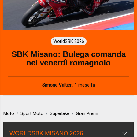
WorldSBK 2026
SBK Misano: Bulega comanda
nel venerdì romagnolo
Simone Valtieri
,
1 mese fa
Moto
Sport Moto
Superbike
Gran Premi
WORLDSBK MISANO 2026