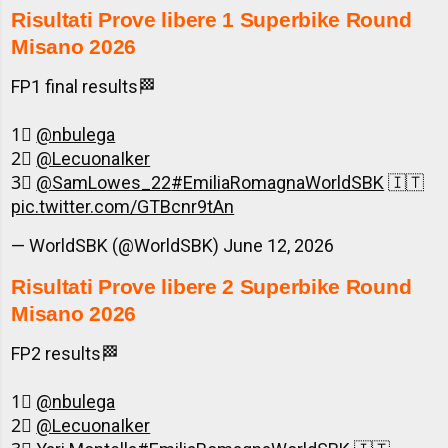
Risultati Prove libere 1 Superbike Round
Misano 2026
FP1 final results🏁
1⃣
@nbulega
2⃣
@LecuonaIker
3⃣
@SamLowes_22
#EmiliaRomagnaWorldSBK
🇮🇹
pic.twitter.com/GTBcnr9tAn
— WorldSBK (@WorldSBK)
June 12, 2026
Risultati Prove libere 2 Superbike Round
Misano 2026
FP2 results🏁
1⃣
@nbulega
2⃣
@LecuonaIker