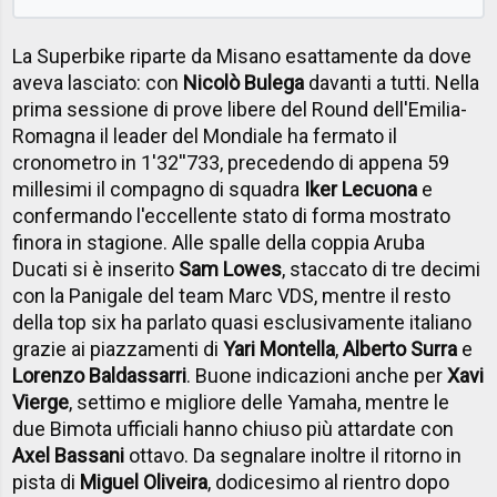
La Superbike riparte da Misano esattamente da dove
aveva lasciato: con
Nicolò Bulega
davanti a tutti. Nella
prima sessione di prove libere del Round dell'Emilia-
Romagna il leader del Mondiale ha fermato il
cronometro in 1'32''733, precedendo di appena 59
millesimi il compagno di squadra
Iker Lecuona
e
confermando l'eccellente stato di forma mostrato
finora in stagione. Alle spalle della coppia Aruba
Ducati si è inserito
Sam Lowes
, staccato di tre decimi
con la Panigale del team Marc VDS, mentre il resto
della top six ha parlato quasi esclusivamente italiano
grazie ai piazzamenti di
Yari Montella
,
Alberto Surra
e
Lorenzo Baldassarri
. Buone indicazioni anche per
Xavi
Vierge
, settimo e migliore delle Yamaha, mentre le
due Bimota ufficiali hanno chiuso più attardate con
Axel Bassani
ottavo. Da segnalare inoltre il ritorno in
pista di
Miguel Oliveira
, dodicesimo al rientro dopo