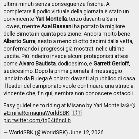
ultimi minuti senza conseguenze fisiche. A
completare il podio virtuale della giornata è stato un
convincente
Yari Montella
, terzo davanti a Sam
Lowes, mentre
Axel Bassani
ha portato la migliore
delle Bimota in quinta posizione. Ancora molto bene
Alberto Surra
, sesto a meno di otto decimi dalla vetta,
confermando i progressi già mostrati nelle ultime
uscite. Più indietro invece alcuni protagonisti attesi
come
Alvaro Bautista
, dodicesimo, e
Garrett Gerloff
,
sedicesimo. Dopo la prima giornata il messaggio
lanciato da Bulega è chiaro: davanti al pubblico di casa
il leader del campionato vuole continuare una striscia
vincente che, fin qui, sembra non conoscere ostacoli.
Easy guideline to riding at Misano by Yari Montella⚙️💨
#EmiliaRomagnaWorldSBK
🇮🇹
pic.twitter.com/tq04t6ncLb
— WorldSBK (@WorldSBK)
June 12, 2026