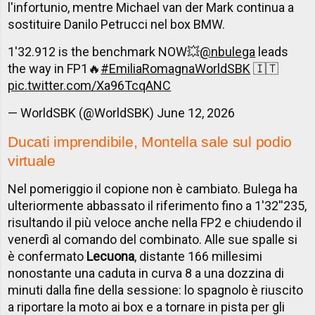
l'infortunio, mentre Michael van der Mark continua a
sostituire Danilo Petrucci nel box BMW.
1'32.912 is the benchmark NOW💥
@nbulega
leads
the way in FP1🔥
#EmiliaRomagnaWorldSBK
🇮🇹
pic.twitter.com/Xa96TcqANC
— WorldSBK (@WorldSBK)
June 12, 2026
Ducati imprendibile, Montella sale sul podio
virtuale
Nel pomeriggio il copione non è cambiato. Bulega ha
ulteriormente abbassato il riferimento fino a 1'32''235,
risultando il più veloce anche nella FP2 e chiudendo il
venerdì al comando del combinato. Alle sue spalle si
è confermato
Lecuona
, distante 166 millesimi
nonostante una caduta in curva 8 a una dozzina di
minuti dalla fine della sessione: lo spagnolo è riuscito
a riportare la moto ai box e a tornare in pista per gli