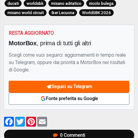
ducati
worldsbk
misano adriatico
nicolo bulega
misano world circuit
Iker Lecuona
WorldSBK 2026
RESTA AGGIORNATO
MotorBox
, prima di tutti gli altri
Scegli come vuoi seguirci: aggiornamenti in tempo reale
su Telegram, oppure dai priorità a MotorBox nei risultati
di Google.
Seguici su Telegram
Fonte preferita su Google
Facebook
Twitter
Pinterest
Email
0
Commenti