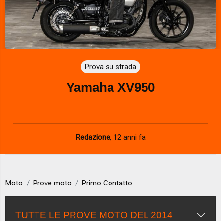
Prova su strada
Yamaha XV950
Redazione
,
12 anni fa
Moto
Prove moto
Primo Contatto
TUTTE LE PROVE MOTO DEL 2014