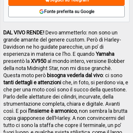
Fonte preferita su Google
DAL VIVO RENDE!
Devo ammetterlo: non sono un
grande amante del genere custom. Però di Harley-
Davidson ne ho guidate parecchie, un po’ di
esperienza in materia ce l’ho. E quando
Yamaha
presentò la
XV950
al mondo intero, versione Bobber
della nota Midnight Star, non mi disse granchè.
Questa moto però
bisogna vederla dal vivo
: ci sono
tanti dettagli e attenzioni
che, in foto, si perdono via, e
che per una moto così sono il succo della questione.
Parlo delle alettature dei cilindri, incurvate, della
strumentazione completa, chiara e digitale. Avanti
così. E poi
l’insieme è armonico
, non sembra la brutta
copia giapponese dell’Harley. A non convincermi del
tutto ci sono la staffa che copre il terminale, un po’
fuori luogo, e qualche svista stilistica, come il largo