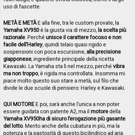
uso di fascette.
METÀ E METÀ
E alla fine, tra le custom provate, la
Yamaha XV950
è la giusta via di mezzo,
la scelta più
razionale
. Perché
unisce il carattere focoso e non
facile dell’Harley
, quindi telaio quasi rigido e
sospensioni con poca escursione,
alla precisione
giapponese
, ingrediente principale della ricetta
Kawasaki. La Yamaha sta lì nel mezzo, perché
vibra
ma non troppo
, è rigida ma controllata. Insomma mi
piace molto questo suo stare a metà, sul filo che
divide le due scuole di pensiero: Harley e Kawasaki.
QUI MOTORE
E poi, sarà anche l’unica a non poter
essere guidata con patente A2, ma il
motore
della
Yamaha XV950
ha di sicuro l’erogazione più gasante
del lotto
. Merito anche della cubatura in più, ma la
potenza e la pastosità di questo bicilindrico ad aria