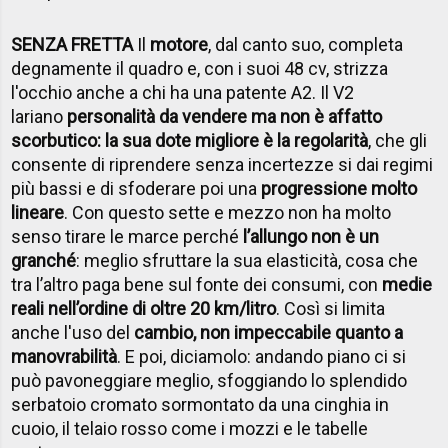
SENZA FRETTA
Il
motore
, dal canto suo, completa
degnamente il quadro e, con i suoi 48 cv, strizza
l'occhio anche a chi ha una patente A2. Il V2
lariano
personalità da vendere ma non è affatto
scorbutico: la sua dote migliore è la regolarità
, che gli
consente di riprendere senza incertezze si dai regimi
più bassi e di sfoderare poi una
progressione molto
lineare
. Con questo sette e mezzo non ha molto
senso tirare le marce perché
l’allungo non è un
granché
: meglio sfruttare la sua elasticità, cosa che
tra l’altro paga bene sul fonte dei consumi, con
medie
reali nell’ordine di oltre 20 km/litro
. Così si limita
anche l'uso del
cambio, non impeccabile quanto a
manovrabilità
. E poi, diciamolo: andando piano ci si
può pavoneggiare meglio, sfoggiando lo splendido
serbatoio cromato sormontato da una cinghia in
cuoio, il telaio rosso come i mozzi e le tabelle