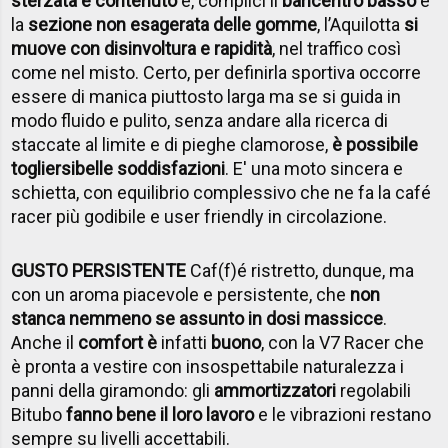
sterzata è contenuto
e, complici il
baricentro basso
e
la
sezione non esagerata delle gomme
, l’Aquilotta
si
muove con disinvoltura e rapidità
, nel traffico così
come nel misto. Certo, per definirla sportiva occorre
essere di manica piuttosto larga ma se si guida in
modo fluido e pulito, senza andare alla ricerca di
staccate al limite e di pieghe clamorose,
è possibile
togliersi
belle soddisfazioni
. E' una moto sincera e
schietta, con equilibrio complessivo che ne fa la café
racer più godibile e user friendly in circolazione.
GUSTO PERSISTENTE
Caf(f)é ristretto, dunque, ma
con un aroma piacevole e persistente, che
non
stanca nemmeno se assunto in dosi massicce
.
Anche il
comfort è
infatti
buono
, con la V7 Racer che
è pronta a vestire con insospettabile naturalezza i
panni della giramondo: gli
ammortizzatori
regolabili
Bitubo
fanno bene il loro lavoro
e le vibrazioni restano
sempre su livelli accettabili.