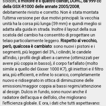
soldoni,
il motore è il quattro cilindri, DOHC, da 999 cc
della GSX-R1000 delle annate 2005/2008
,
debitamente rivisto e corretto. Non è stata montata
l’ultima versione per due motivi principali: la vecchia
unità ha la corsa più lunga (59 mm) e quindi meglio si
adatta alla guida in strada. Inoltre il layout della sua
scatola del cambio ha consentito di progettare un
telaio particolarmente leggero.
Rispetto al vecchio,
però, qualcosa è cambiato
: sono nuovi i pistoni e i
segmenti, più leggeri del 3%, i cilindri, le candele
all’iridio, i profili degli alberi a camme (ottimizzati per
avere più coppia in basso), il corpo farfallato (molto
simile a quello del Gixxer 1000 K7), gli iniettori e il filtro
aria, più efficienti, e infine lo scarico, completamente
nuovo e ridisegnato in ottica di diminuzione delle
emissioni/maggior coppia ai bassi regimi/attenzione
al design. Dulcis in fundo, sono nuovi anche il
radiatore dell’acqua e dell’olio, che migliorano
l’efficienza globale. E ora, i dati che tutti aspettavano: