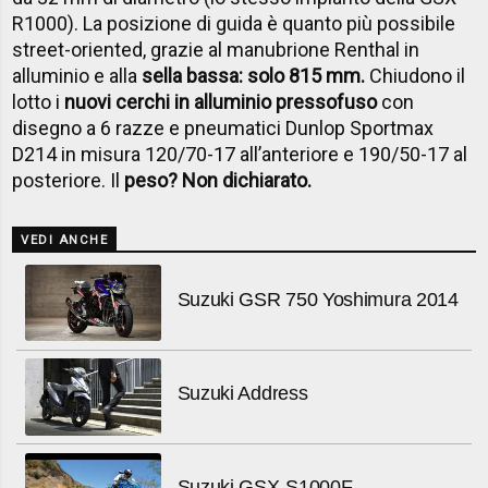
R1000). La posizione di guida è quanto più possibile
street-oriented, grazie al manubrione Renthal in
alluminio e alla
sella bassa: solo 815 mm.
Chiudono il
lotto i
nuovi cerchi in alluminio pressofuso
con
disegno a 6 razze e pneumatici Dunlop Sportmax
D214 in misura 120/70-17 all’anteriore e 190/50-17 al
posteriore. Il
peso? Non dichiarato.
VEDI ANCHE
Suzuki GSR 750 Yoshimura 2014
Suzuki Address
Suzuki GSX-S1000F