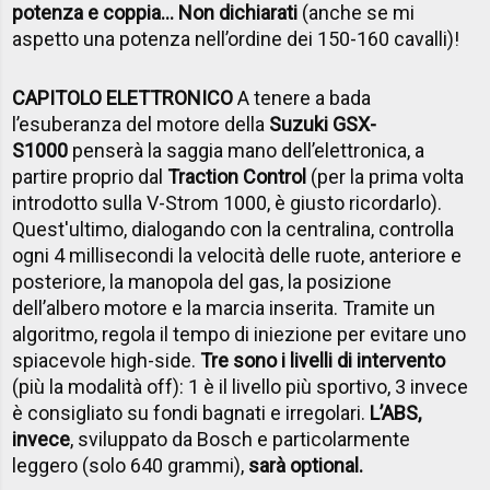
potenza e coppia… Non dichiarati
(anche se mi
aspetto una potenza nell’ordine dei 150-160 cavalli)!
CAPITOLO ELETTRONICO
A tenere a bada
l’esuberanza del motore della
Suzuki GSX-
S1000
penserà la saggia mano dell’elettronica, a
partire proprio dal
Traction Control
(per la prima volta
introdotto sulla V-Strom 1000, è giusto ricordarlo).
Quest'ultimo, dialogando con la centralina, controlla
ogni 4 millisecondi la velocità delle ruote, anteriore e
posteriore, la manopola del gas, la posizione
dell’albero motore e la marcia inserita. Tramite un
algoritmo, regola il tempo di iniezione per evitare uno
spiacevole high-side.
Tre sono i livelli di intervento
(più la modalità off): 1 è il livello più sportivo, 3 invece
è consigliato su fondi bagnati e irregolari.
L’ABS,
invece
, sviluppato da Bosch e particolarmente
leggero (solo 640 grammi),
sarà optional.