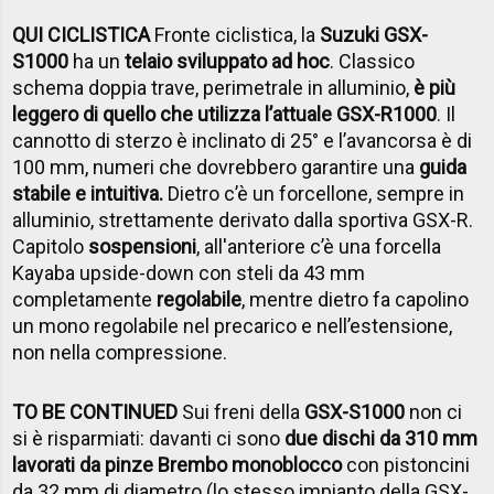
QUI CICLISTICA
Fronte ciclistica, la
Suzuki GSX-
S1000
ha un
telaio sviluppato ad hoc
. Classico
schema doppia trave, perimetrale in alluminio,
è più
leggero di quello che utilizza l’attuale GSX-R1000
. Il
cannotto di sterzo è inclinato di 25° e l’avancorsa è di
100 mm, numeri che dovrebbero garantire una
guida
stabile e intuitiva.
Dietro c’è un forcellone, sempre in
alluminio, strettamente derivato dalla sportiva GSX-R.
Capitolo
sospensioni
, all'anteriore c’è una forcella
Kayaba upside-down con steli da 43 mm
completamente
regolabile
, mentre dietro fa capolino
un mono regolabile nel precarico e nell’estensione,
non nella compressione.
TO BE CONTINUED
Sui freni della
GSX-S1000
non ci
si è risparmiati: davanti ci sono
due dischi da 310 mm
lavorati da pinze Brembo monoblocco
con pistoncini
da 32 mm di diametro (lo stesso impianto della GSX-