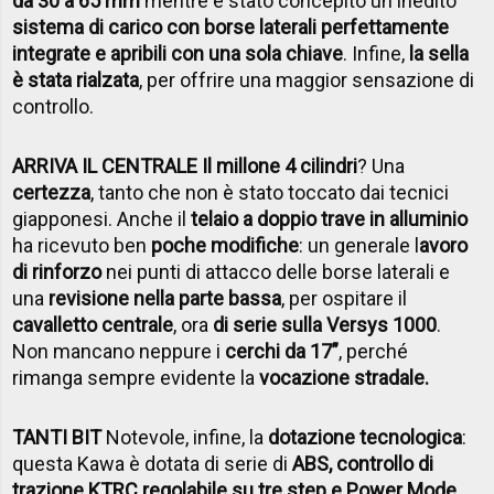
da 30 a 65 mm
mentre è stato concepito un inedito
sistema di carico con borse laterali perfettamente
integrate e apribili con una sola chiave
. Infine,
la sella
è stata rialzata
, per offrire una maggior sensazione di
controllo.
ARRIVA IL CENTRALE Il millone 4 cilindri
? Una
certezza
, tanto che non è stato toccato dai tecnici
giapponesi. Anche il
telaio a doppio trave in alluminio
ha ricevuto ben
poche modifiche
: un generale l
avoro
di rinforzo
nei punti di attacco delle borse laterali e
una
revisione nella parte bassa
, per ospitare il
cavalletto centrale
, ora
di serie sulla Versys 1000
.
Non mancano neppure i
cerchi da 17”
, perché
rimanga sempre evidente la
vocazione stradale.
TANTI BIT
Notevole, infine, la
dotazione tecnologica
:
questa Kawa è dotata di serie di
ABS, controllo di
trazione KTRC regolabile su tre step e Power Mode
,