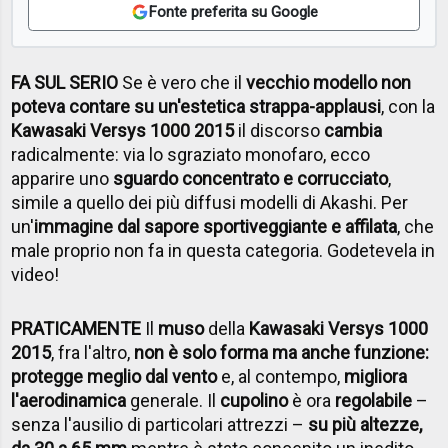
Fonte preferita su Google
FA SUL SERIO
Se è vero che il
vecchio modello non
poteva contare su un'estetica strappa-applausi
, con la
Kawasaki Versys 1000 2015
il discorso
cambia
radicalmente: via lo sgraziato monofaro, ecco
apparire uno
sguardo concentrato e corrucciato
,
simile a quello dei più diffusi modelli di Akashi. Per
un'
immagine dal sapore sportiveggiante e affilata
, che
male proprio non fa in questa categoria. Godetevela in
video!
PRATICAMENTE
Il
muso
della
Kawasaki Versys 1000
2015
, fra l'altro,
non è solo forma ma anche funzione:
protegge meglio dal vento
e, al contempo,
migliora
l'aerodinamica
generale. Il
cupolino
è ora
regolabile
–
senza l'ausilio di particolari attrezzi –
su più altezze,