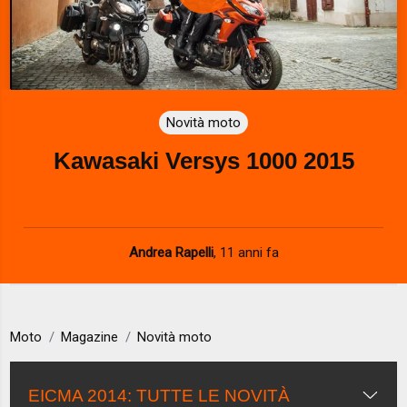
P
l
a
Novità moto
y
Kawasaki Versys 1000 2015
V
i
d
Andrea Rapelli
,
11 anni fa
e
o
Moto
Magazine
Novità moto
EICMA 2014: TUTTE LE NOVITÀ