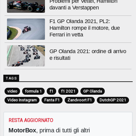
Problemi per Vettel, Hamilton
davanti a Verstappen
F1 GP Olanda 2021, PL2:
Hamilton rompe il motore, due
Ferrari in vetta
GP Olanda 2021: ordine di arrivo
e risultati
TAGS
video
formula 1
f1
f1 2021
GP Olanda
Video Instagram
Fanta F1
Zandvoort F1
DutchGP 2021
RESTA AGGIORNATO
MotorBox
, prima di tutti gli altri