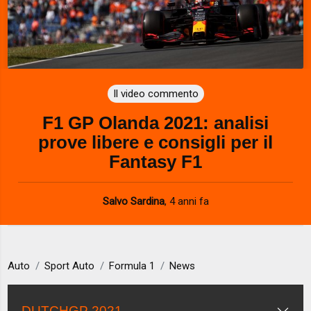
Il video commento
F1 GP Olanda 2021: analisi
prove libere e consigli per il
Fantasy F1
Salvo Sardina
,
4 anni fa
Auto
Sport Auto
Formula 1
News
DUTCHGP 2021