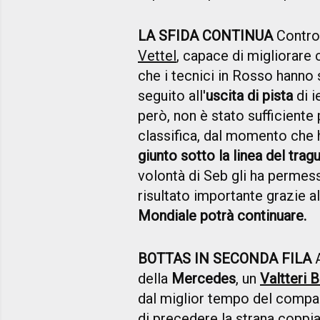
LA SFIDA CONTINUA
Contro 
Vettel
, capace di migliorare
che i tecnici in Rosso hanno 
seguito all'
uscita di pista
di i
però, non è stato sufficiente p
classifica, dal momento che
giunto sotto la linea del trag
volontà di Seb gli ha permes
risultato importante grazie a
Mondiale potrà continuare.
BOTTAS IN SECONDA FILA
A
della
Mercedes
, un
Valtteri 
dal miglior tempo del compa
di precedere la strana coppi