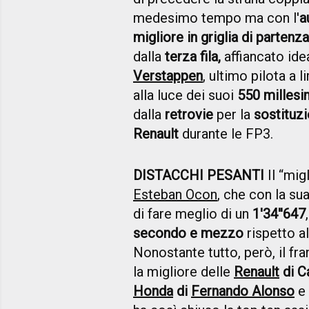
medesimo tempo ma con l'
a
migliore in griglia di partenza
dalla
terza fila,
affiancato id
Verstappen
, ultimo pilota a 
alla luce dei suoi
550 millesi
dalla
retrovie
per la
sostituz
Renault
durante le FP3.
DISTACCHI PESANTI
Il “mig
Esteban Ocon
, che con la su
di fare meglio di un
1'34''647
secondo e mezzo
rispetto a
Nonostante tutto, però, il fr
la migliore delle
Renault
di Ca
Honda
di
Fernando Alonso
e 