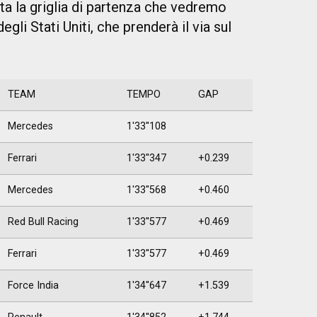
a la griglia di partenza che vedremo
li Stati Uniti, che prenderà il via sul
TEAM
TEMPO
GAP
Mercedes
1'33''108
Ferrari
1'33''347
+0.239
Mercedes
1'33''568
+0.460
Red Bull Racing
1'33''577
+0.469
Ferrari
1'33''577
+0.469
Force India
1'34''647
+1.539