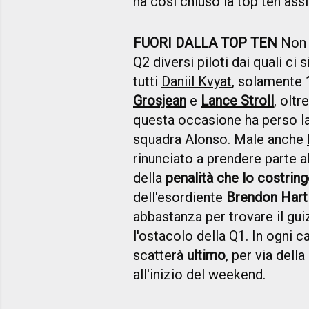
ha così chiuso la top ten ass
FUORI DALLA TOP TEN
Non s
Q2 diversi piloti dai quali ci
tutti
Daniil Kvyat
, solamente
Grosjean
e
Lance Stroll
, oltr
questa occasione ha perso la
squadra Alonso. Male anche
rinunciato a prendere parte a
della
penalità che lo costringe
dell'esordiente
Brendon Hart
abbastanza per trovare il gui
l'ostacolo della Q1. In ogni c
scatterà
ultimo
, per via dell
all'inizio del weekend.