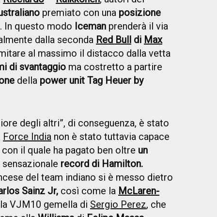
ustraliano
premiato con una
posizione
. In questo modo
Iceman
prenderà il via
ealmente dalla seconda
Red Bull
di
Max
limitare al massimo il distacco dalla vetta
mi di svantaggio
ma costretto a partire
ione
della
power unit Tag Heuer by
liore degli altri”, di conseguenza, è stato
a
Force India
non è stato tuttavia capace
, con il quale ha pagato ben oltre
un
l sensazionale
record di Hamilton.
ancese del team indiano si è messo dietro
rlos Sainz Jr,
così come la
McLaren-
la VJM10 gemella di
Sergio Perez
, che