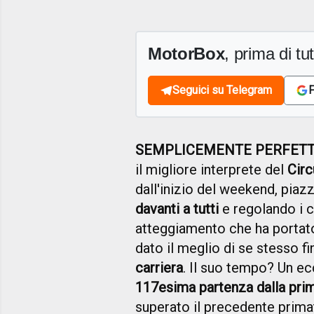
MotorBox
, prima di tutt
Seguici su Telegram
F
SEMPLICEMENTE PERFET
il migliore interprete del
Circ
dall'inizio del weekend, piaz
davanti a tutti
e regolando i co
atteggiamento che ha portato 
dato il meglio di se stesso fi
carriera
. Il suo tempo? Un e
117esima partenza dalla prim
superato il precedente prim