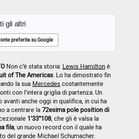
i gli altri
onte preferita su Google
TO
Non c'è stata storia:
Lewis Hamilton
è
uit of The Americas
. Lo ha dimostrato fin
zando la sua
Mercedes
costantemente
nti con l'intera griglia di partenza. Un
avanti anche oggi in qualifica, in cui ha
no a centrare la
72esima pole position di
ccezionale
1'33''108
, che gli è valsa la
a fila
, un nuovo record con il quale ha
ato del grande Michael Schumacher.