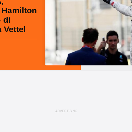
,
s Hamilton
 di
 Vettel