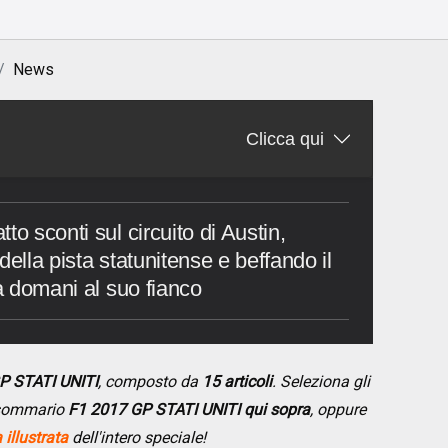
News
Clicca qui
to sconti sul circuito di Austin,
della pista statunitense e beffando il
rà domani al suo fianco
P STATI UNITI
, composto da
15 articoli
. Seleziona gli
l sommario
F1 2017 GP STATI UNITI qui sopra
, oppure
illustrata
dell'intero speciale!