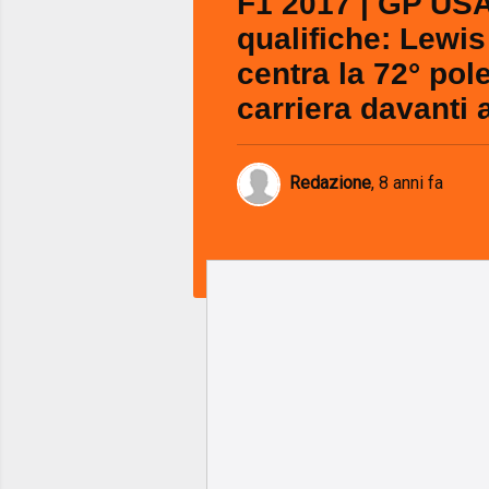
F1 2017 | GP USA
qualifiche: Lewi
centra la 72° pole
carriera davanti a
Redazione
,
8 anni fa