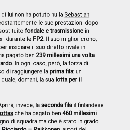
di lui non ha potuto nulla
Sebastian
 costantemente le sue prestazioni dopo
sostituito
fondale e trasmissione
in
eri durante le
FP2.
Il suo miglior crono,
er insidiare il suo diretto rivale in
 ha pagato ben
239 millesimi una volta
uardo
. In ogni caso, però, la forza di
so di raggiungere la
prima fila
: un
l quale, domani, la sua
lotta per il
prirà, invece, la
seconda fila
il finlandese
Bottas
che ha pagato ben
460 millesimi
gno di squadra ma che è stato in grado
a
Ricciardo
–
Raikkonen
, autori del