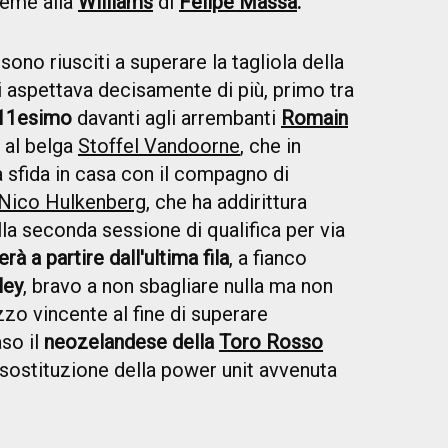
ieme alla
Williams
di
Felipe Massa
.
ono riusciti a superare la tagliola della
 si aspettava decisamente di più, primo tra
11esimo
davanti agli arrembanti
Romain
e al belga
Stoffel Vandoorne
, che in
 sfida in casa con il compagno di
Nico Hulkenberg
, che ha addirittura
lla seconda sessione di qualifica per via
rà a partire dall'ultima fila
, a fianco
ley
, bravo a non sbagliare nulla ma non
zzo vincente al fine di superare
aso il
neozelandese della
Toro Rosso
a sostituzione della power unit avvenuta