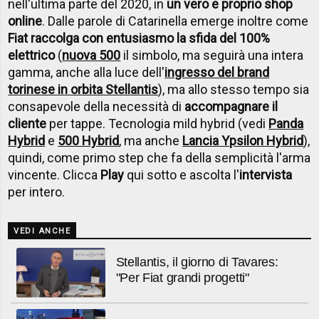
nell'ultima parte del 2020, in
un vero e proprio shop
online
. Dalle parole di Catarinella emerge inoltre come
Fiat raccolga con entusiasmo la sfida del 100%
elettrico
(
nuova 500
il simbolo, ma seguirà una intera
gamma, anche alla luce dell'
ingresso del brand
torinese in orbita Stellantis
), ma allo stesso tempo sia
consapevole della necessità di
accompagnare il
cliente
per tappe. Tecnologia mild hybrid (vedi
Panda
Hybrid
e
500 Hybrid
, ma anche
Lancia Ypsilon Hybrid
),
quindi, come primo step che fa della semplicità l'arma
vincente. Clicca
Play
qui sotto e ascolta l'
intervista
per intero.
VEDI ANCHE
Stellantis, il giorno di Tavares:
"Per Fiat grandi progetti"