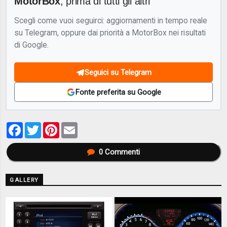
MotorBox
, prima di tutti gli altri
Scegli come vuoi seguirci: aggiornamenti in tempo reale
su Telegram, oppure dai priorità a MotorBox nei risultati
di Google.
Seguici su Telegram
Fonte preferita su Google
Facebook
Twitter
Pinterest
Email
0
Commenti
GALLERY