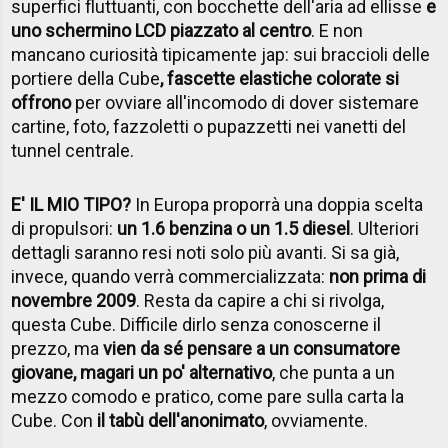
superfici fluttuanti, con bocchette dell'aria ad ellisse
e
uno schermino LCD piazzato al centro
. E non
mancano curiosità tipicamente jap: sui braccioli delle
portiere della Cube
, fascette elastiche colorate si
offrono
per ovviare all'incomodo di dover sistemare
cartine, foto, fazzoletti o pupazzetti nei vanetti del
tunnel centrale.
E' IL MIO TIPO?
In Europa proporrà una doppia scelta
di propulsori:
un 1.6 benzina o un 1.5 diesel
. Ulteriori
dettagli saranno resi noti solo più avanti. Si sa già,
invece, quando verrà commercializzata:
non prima di
novembre 2009
. Resta da capire a chi si rivolga,
questa Cube. Difficile dirlo senza conoscerne il
prezzo, ma
vien da sé pensare a un consumatore
giovane, magari un po' alternativo
, che punta a un
mezzo comodo e pratico, come pare sulla carta la
Cube. Con
il tabù dell'anonimato
, ovviamente.