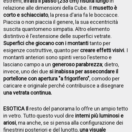
estremi,
infatti il passo (253 cm) risulta lungo
in
relazione alle dimensioni della Cube. Il
musetto è
corto e schiacciato
, la presa d'aria fa le boccacce.
Piaccia o non piaccia il genere, la sua eccentricità
suscita quantomeno simpatia. Altro elemento
distintivo è l'estensione delle superfici vetrate.
Superfici che giocano con i montanti
tanto per
esigenze costruttive, quanto per
creare effetti visivi
. I
montanti anteriori sono spinti verso l'esterno e
lasciano campo a un
generoso parabrezza
; dietro,
invece, uno dei due
si inabissa per assecondare il
portellone con apertura "a frigorifero"
, comodo per
caricare e originale perché contribuisce a disegnare
una vetrata continua.
ESOTICA Il
resto del panorama lo offre un ampio tetto
in vetro. Tutto questo vuol dire
interni più luminosi e
ariosi
, ma anche, se si pensa alla configurazione dei
finestrini posteriori e del lunotto,
una visuale