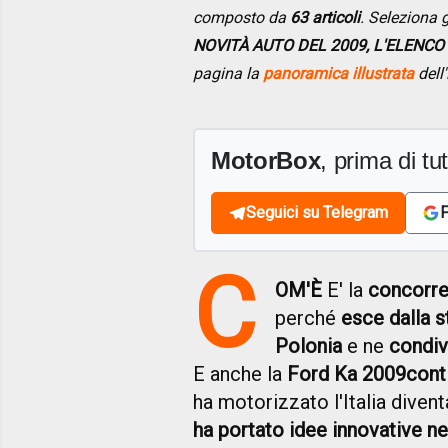
composto da
63 articoli
. Seleziona g
NOVITÀ AUTO DEL 2009, L'ELENCO
pagina la
panoramica illustrata
dell'
MotorBox
, prima di tutt
Seguici su Telegram
F
C
OM'È
E' la
concorren
perché
esce dalla s
Polonia
e ne
condiv
E anche la
Ford Ka 2009
conti
ha motorizzato l'Italia dive
ha portato idee innovative nel