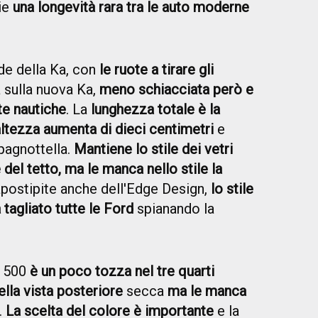
rie
una longevità rara tra le auto moderne
de della Ka, con
le ruote a tirare gli
 sulla nuova Ka,
meno schiacciata però e
te nautiche
. La
lunghezza totale è la
altezza aumenta di dieci centimetri
e
pagnottella.
Mantiene lo stile dei vetri
e del tetto, ma le manca nello stile la
apostipite anche dell'Edge Design,
lo stile
 tagliato tutte le Ford
spianando la
t 500
è un poco tozza nel tre quarti
ella vista posteriore
secca
ma le manca
.
La scelta del colore è importante
e la