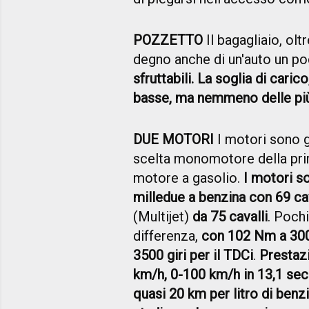
POZZETTO
Il bagagliaio, ol
degno anche di un'auto un p
sfruttabili. La soglia di carico
basse, ma nemmeno delle più
DUE MOTORI
I motori sono g
scelta monomotore della prim
motore a gasolio.
I motori so
milledue a benzina con 69 cav
(Multijet)
da 75 cavalli
. Pochi
differenza,
con 102 Nm a 3000
3500 giri per il TDCi
.
Prestazi
km/h, 0-100 km/h in 13,1 se
quasi 20 km per litro di benzi