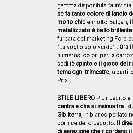
gamma disponibile fa invidia a
se fa tanto colore di lancio d
molto chic
e molto Bulgari,
i
metallizzato è bello brillante
furbata del marketing Ford pe
"La voglio solo verde"...
Ora i
numerosi colori per la carrozze
sedili
è spinto e il gioco del r
tema ogni trimestre
, a partir
Prix...
STILE LIBERO
Più riuscito è 
centrale che si insinua tra i 
Gibilterra
, in bianco perlato 
cornice del cruscotto.
Il dis
di aerazione che ricordano i