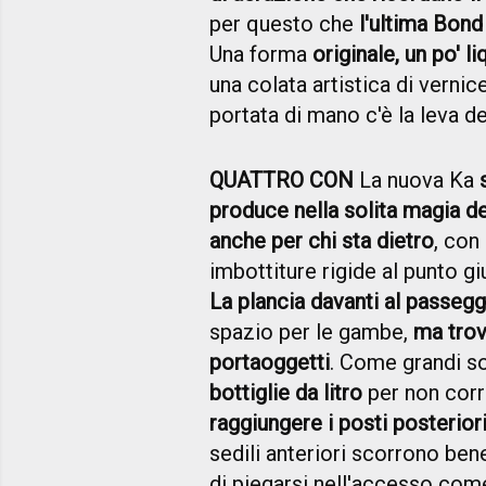
per questo che
l'ultima Bond
Una forma
originale, un po' li
una colata artistica di vernic
portata di mano c'è la leva d
QUATTRO CON
La nuova Ka
produce nella solita magia d
anche per chi sta dietro
, con
imbottiture rigide al punto g
La plancia davanti al passegg
spazio per le gambe,
ma trov
portaoggetti
. Come grandi s
bottiglie da litro
per non corre
raggiungere i posti posteriori
sedili anteriori scorrono bene
di piegarsi nell'accesso com