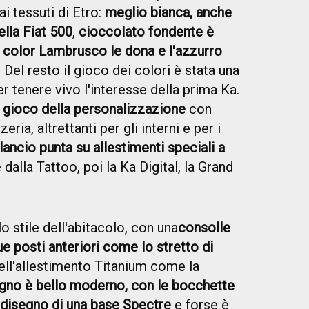
i tessuti di Etro:
meglio bianca, anche
ella Fiat 500
,
cioccolato fondente è
l color Lambrusco le dona e l'azzurro
. Del resto il gioco dei colori è stata una
r tenere vivo l'interesse della prima Ka.
l gioco della personalizzazione
con
ria, altrettanti per gli interni e per i
ilancio punta su allestimenti speciali a
e dalla Tattoo, poi la Ka Digital, la Grand
lo stile dell'abitacolo, con una
consolle
due posti anteriori come lo stretto di
nell'allestimento Titanium come la
egno è bello moderno, con le bocchette
l disegno di una base Spectre
e forse è