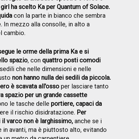
 girl ha scelto Ka per Quantum of Solace.
quida
con la parte in bianco che sembra
e. In mezzo alla consolle, in alto a
el cambio.
segue le orme della prima Ka e si
ello spazio
, con
quattro posti comodi
 sedili che nelle dimensioni e nelle
iusto
non hanno nulla dei sedili da piccola.
ero è scavata all'osso
per lasciare tanto
a spazio per un grande cassette
ono le tasche delle
portiere, capaci da
re il rischio disidratazione.
Per
 il varco non è larghissimo,
anche se i
 in avanti, ma è piuttosto alto, evitando
e un metro da carpentiere.