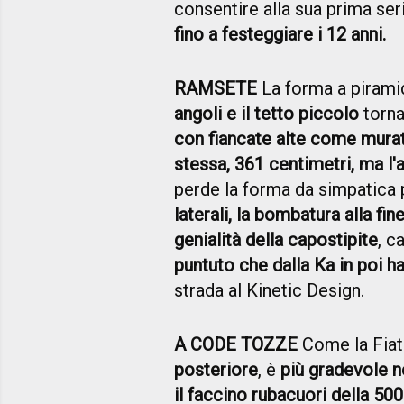
consentire alla sua prima se
fino a festeggiare i 12 anni.
RAMSETE
La forma a pirami
angoli e il tetto piccolo
torna
con fiancate alte come mura
stessa, 361 centimetri, ma l'
perde la forma da simpatica 
laterali, la bombatura alla fin
genialità della capostipite
, c
puntuto che dalla Ka in poi ha
strada al Kinetic Design.
A CODE TOZZE
Come la Fia
posteriore
, è
più gradevole n
il faccino rubacuori della 500