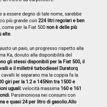
tre a essere degno di tale nome, sarebbe
oco più grande con
224 litri regolari e ben
, come per la Fiat 500
non è delle più
 alte
.
iusto un paio, un progresso rispetto alla
a Ka, dovuto alla disponibilità del
no gli stessi disponibili per la Fiat 500, il
alli e il milletré turbodiesel Duratorq
 cavalli le separano ma la coppia fa la
 giri per la 1.2 e 145Nm tra 1500 e
oni uguali:
velocità massima
160 e 161
condi
. Parsimoniosa nei consumi con
na e quasi 24 per litro di gasolio.
Allo