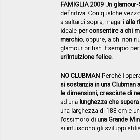
FAMIGLIA 2009
Un
glamour-S
definitiva. Con qualche vezzo 
a saltarci sopra, magari
alla 
ideale
per consentire a chi m
marchio
, oppure, a chi non ri
glamour british. Esempio per
un'intuizione felice
.
NO CLUBMAN
Perché l'opera
si sostanzia in una Clubman a
le dimensioni, cresciute di n
ad una
lunghezza che supera d
una larghezza di 183 cm e un
l'ossimoro di
una Grande Min
si intuiscono gli sviluppi stil