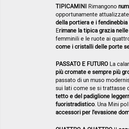
TIPICAMINI
Rimangono
num
opportunamente attualizzate
della portiera e i fendinebbia
E
rimane la tipica grazia nell
femminili e le ruote ai quattr
come i cristalli delle porte 
PASSATO E FUTURO
La cala
più cromate e sempre più gr
passato di un muso modernis
sui lati come se si trattasse
tetto e del padiglione legger
fuoristradistico
. Una Mini po
accessori per l'evasione do