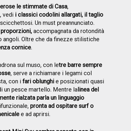
erose le stimmate di Casa
,
, vedi
i classici codolini allargati, il taglio
scicchettosi. Un must preannunciato.
e proporzioni,
accompagnata da rotondità
o angoli. Oltre che da finezze stilistiche
senza cornice
.
ndrona sul muso, con le
tre barre sempre
osse
, serve a richiamare i legami col
ta, con i
fari oblunghi
e posizionati quasi
 di un pesce martello. Mentre la
linea del
mente rialzata parla un linguaggio
lifunzionale,
pronta ad ospitare surf o
menicale
e ad aprirsi.