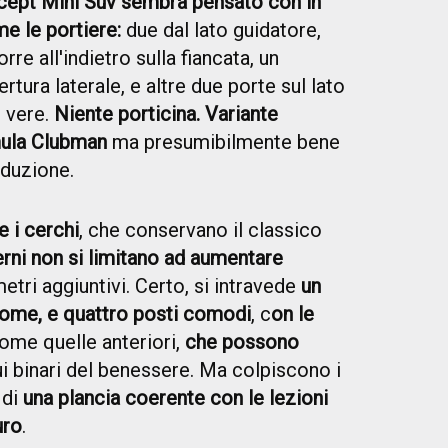
cept Mini Suv sembra pensato con in
e le portiere:
due dal lato guidatore,
re all'indietro sulla fiancata, un
tura laterale, e altre due porte sul lato
e vere.
Niente porticina. Variante
rmula Clubman
ma presumibilmente bene
oduzione.
e i cerchi
, che conservano il classico
terni non si limitano ad aumentare
etri aggiuntivi. Certo, si intravede
un
nome, e quattro posti comodi
, c
on le
come quelle anteriori,
che possono
i binari del benessere. Ma colpiscono i
 di
una plancia coerente con le lezioni
uro
.