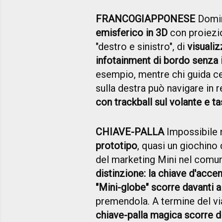
FRANCOGIAPPONESE
Domina
emisferico in 3D
con proiezio
"destro e sinistro", di
visuali
infotainment di bordo senza i
esempio, mentre chi guida cer
sulla destra può navigare in 
con trackball sul volante e ta
CHIAVE-PALLA
Impossibile 
prototipo
, quasi un giochino
del marketing Mini nel comu
distinzione: la chiave d'acce
"Mini-globe" scorre davanti a
premendola. A termine del v
chiave-palla magica scorre d