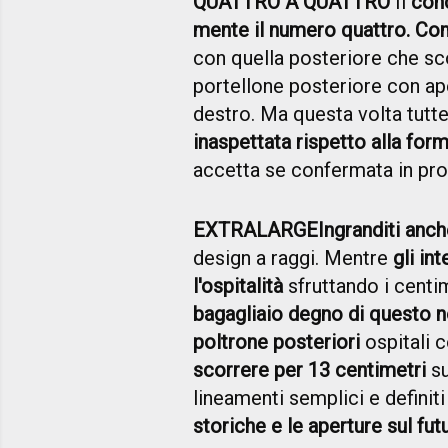
QUATTRO A QUATTRO
Il
con
mente il numero quattro. Com
con quella posteriore che scor
portellone posteriore con aper
destro. Ma questa volta tutt
inaspettata rispetto alla fo
accetta se confermata in pr
EXTRALARGE
Ingranditi anch
design a raggi. Mentre
gli in
l'ospitalità
sfruttando i centim
bagagliaio degno di questo 
poltrone posteriori
ospitali 
scorrere per 13 centimetri
su
lineamenti semplici e definiti
storiche e le aperture sul fut