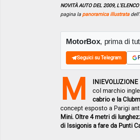
NOVITÀ AUTO DEL 2009, L'ELENCO
pagina la
panoramica illustrata
dell'
MotorBox
, prima di tutt
Seguici su Telegram
F
M
INIEVOLUZIONE
col marchio ingl
cabrio e la Clubm
concept esposto a Parigi an
Mini. Oltre 4 metri di lunghe
di Issigonis a fare da Punti Ca