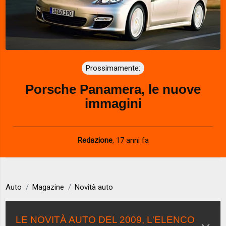
Prossimamente:
Porsche Panamera, le nuove
immagini
Redazione
,
17 anni fa
Auto
Magazine
Novità auto
LE NOVITÀ AUTO DEL 2009, L'ELENCO