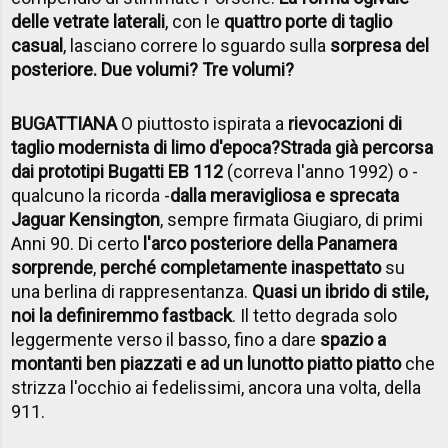
delle vetrate laterali
, con le
quattro porte di taglio
casual
, lasciano correre lo sguardo sulla
sorpresa del
posteriore. Due volumi? Tre volumi?
BUGATTIANA
O piuttosto ispirata a
rievocazioni di
taglio modernista di limo d'epoca?
Strada già percorsa
dai prototipi Bugatti EB 112
(correva l'anno 1992) o -
qualcuno la ricorda -
dalla meravigliosa e sprecata
Jaguar Kensington
, sempre firmata Giugiaro, di primi
Anni 90. Di certo
l'arco posteriore della Panamera
sorprende
,
perché completamente inaspettato
su
una berlina di rappresentanza.
Quasi un ibrido di stile,
noi la definiremmo fastback
. Il tetto degrada solo
leggermente verso il basso, fino a dare
spazio a
montanti ben piazzati e ad un lunotto piatto piatto
che
strizza l'occhio ai fedelissimi, ancora una volta, della
911.