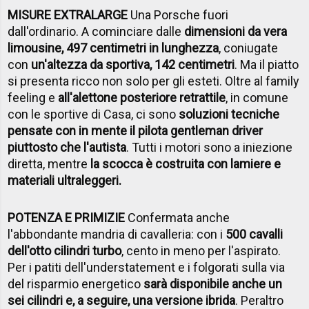
MISURE EXTRALARGE
Una Porsche fuori
dall'ordinario. A cominciare dalle
dimensioni da vera
limousine, 497 centimetri in lunghezza
, coniugate
con
un'altezza da sportiva, 142 centimetri
. Ma il piatto
si presenta ricco non solo per gli esteti. Oltre al family
feeling e
all'alettone posteriore retrattile
, in comune
con le sportive di Casa, ci sono
soluzioni tecniche
pensate con in mente il pilota gentleman driver
piuttosto che l'autista
. Tutti i motori sono a iniezione
diretta, mentre
la scocca è costruita con lamiere e
materiali ultraleggeri.
POTENZA E PRIMIZIE
Confermata anche
l'abbondante mandria di cavalleria: con i
500 cavalli
dell'otto cilindri turbo
, cento in meno per l'aspirato.
Per i patiti dell'understatement e i folgorati sulla via
del risparmio energetico
sarà disponibile anche un
sei cilindri e, a seguire, una versione ibrida
. Peraltro