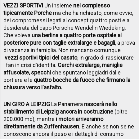
VEZZI SPORTIVI
Un insieme
nel complesso
tipicamente Porche
ma che ha richiesto, come ovvio,
dei compromessi legati al concept quattro posti e ai
desiderata del capo Porsche Wendelin Wiedeking.
Che voleva
una berlina a quattro porte ospitale al
posteriore pure con taglie extralarge e bagagli
, a prova
di vacanza in famiglia. Non mancano comunque
i
vezzi sportivi tipici del casato
, in grado di rassicurare
i fan in crisi d'identità.
Cerchi extralarge, maniglie
affusolate, specchi
che spuntano leggiadri dalle
portiere e le
quattro bocche da fuoco che firmano la
chiusura verso l'asfalto.
UN GIRO A LEIPZIG
La Panamera
nascerà nello
stabilimento di Leipzig ancora in costruzione
(oltre
200.000 mq), mentre
i motori arriveranno
direttamente da Zuffenhausen
. E anche se non se ne
conoscono ancora il peso e i dettagli di consumo