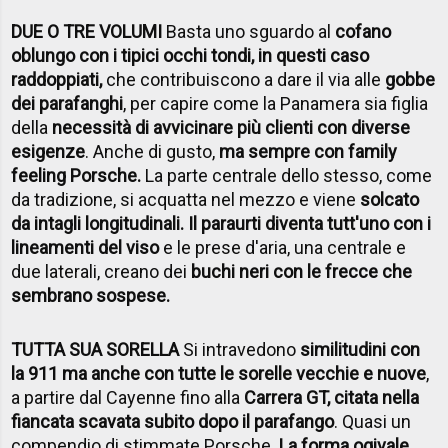
DUE O TRE VOLUMI
Basta uno sguardo al
cofano
oblungo con i tipici occhi tondi, in questi caso
raddoppiati,
che contribuiscono a dare il via alle
gobbe
dei parafanghi
, per capire come la Panamera sia figlia
della
necessità di avvicinare più clienti con diverse
esigenze
. Anche di gusto,
ma sempre con family
feeling Porsche.
La parte centrale dello stesso, come
da tradizione, si acquatta nel mezzo e viene
solcato
da intagli longitudinali. Il paraurti diventa tutt'uno con i
lineamenti del viso
e le prese d'aria, una centrale e
due laterali, creano dei
buchi neri con le frecce che
sembrano sospese.
TUTTA SUA SORELLA
Si intravedono
similitudini con
la 911 ma anche con tutte le sorelle vecchie e nuove
,
a partire dal Cayenne fino alla
Carrera GT, citata nella
fiancata scavata subito dopo il parafango
. Quasi un
compendio di stimmate Porsche.
La forma ogivale