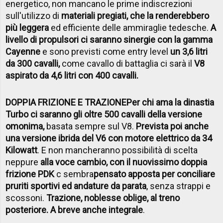
energetico, non mancano le prime indiscrezioni
sull'utilizzo di
materiali pregiati, che la renderebbero
più leggera
ed efficiente delle ammiraglie tedesche.
A
livello di propulsori ci saranno sinergie con la gamma
Cayenne
e sono previsti come entry level
un 3,6 litri
da 300 cavalli,
come cavallo di battaglia ci sarà il
V8
aspirato da 4,6 litri con 400 cavalli.
DOPPIA FRIZIONE E TRAZIONE
Per chi ama la dinastia
Turbo ci saranno gli oltre 500 cavalli della versione
omonima,
basata sempre sul V8.
Prevista poi anche
una versione ibrida del V6 con motore elettrico da 34
Kilowatt
. E non mancheranno possibilità di scelta
neppure
alla voce cambio, con il nuovissimo doppia
frizione PDK
c sembra
pensato apposta per conciliare
pruriti sportivi ed andature da parata
, senza strappi e
scossoni.
Trazione, noblesse oblige, al treno
posteriore. A breve anche integrale
.