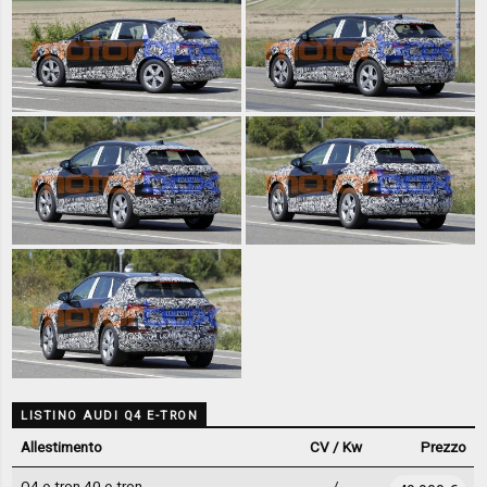
LISTINO AUDI Q4 E-TRON
Allestimento
CV / Kw
Prezzo
Q4 e-tron 40 e-tron
- / -