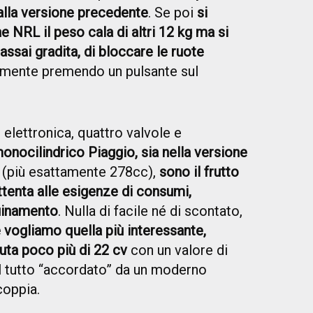
alla versione precedente
. Se poi
si
e NRL il peso cala di altri 12 kg ma si
 assai gradita, di bloccare le ruote
mente premendo un pulsante sul
 elettronica, quattro valvole e
monocilindrico Piaggio, sia nella versione
(più esattamente 278cc),
sono il frutto
ttenta alle esigenze di consumi,
quinamento
. Nulla di facile né di scontato,
e vogliamo quella più interessante,
uta poco più di 22 cv
con un valore di
Il tutto “accordato” da un moderno
coppia.