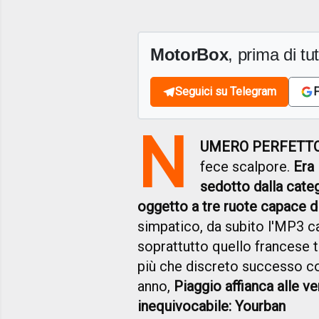
MotorBox
, prima di tutt
Seguici su Telegram
F
N
UMERO PERFETT
fece scalpore.
Era 
sedotto dalla categ
oggetto a tre ruote capace d
simpatico, da subito l'MP3 ca
soprattutto quello francese 
più che discreto successo co
anno,
Piaggio affianca alle v
inequivocabile: Yourban