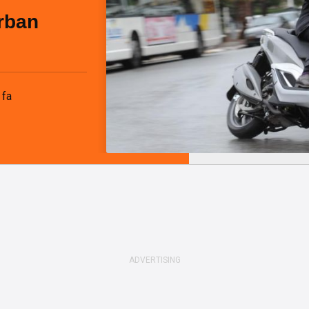
rban
 fa