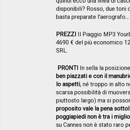
quindi ecco una linea di casch
disponibili? Rosso, due toni d
basta preparate l'aerografo...
PREZZI
Il Piaggio MP3 Yourba
4690 € del più economico 125
SRL.
PRONTI
In sella la posizion
ben piazzati e con il manubr
lo aspetti
, né troppo in alto 
scarsa possibilità di muovers
piuttosto largo) ma si posson
proposito vale la pena sottol
poggiapiedi non è tra i miglio
su Cannes non è stato raro pe