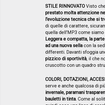
STILE RINNOVATO
Visto che
prestato molta attenzione ne
l'evoluzione tecnica che si t
di quelle di carattere, sicur
quella dell’MP3 come siamo st
Leggera e compatta, la parte
ad una nuova sella
con la sedu
differenti. Davanti sfoggia 
pizzico di sportività
, il che 
cruscotto con un quadro strum
COLORI, DOTAZIONI, ACCES
serve e anche qualcosa di pi
invernale, paramani trasparen
bauletti in tinta
. Come al soli