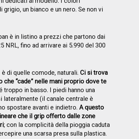
i dedicati al modello. I colori
i grigio, un bianco e un nero. Se non vi
n è in listino a prezzi che partono dai
 NRL, fino ad arrivare ai 5.990 del 300
e è di quelle comode, naturali.
Ci si trova
io che “cade” nelle mani proprio dove te
né troppo in basso. I piedi hanno una
i lateralmente (il canale centrale è
o spostare avanti e indietro.
A questo
ineare che il grip offerto dalle zone
ri
; con la complicità della pioggia caduta
rcepire una scarsa presa sulla plastica.