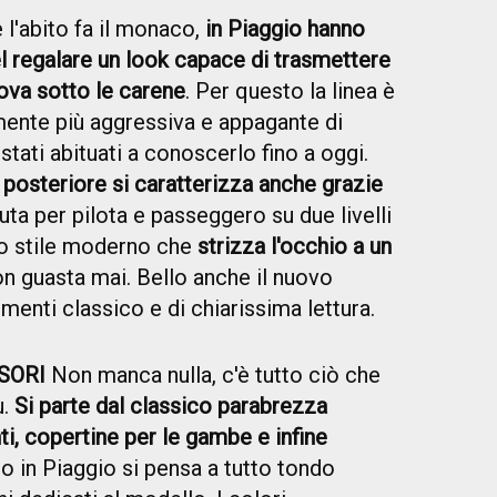
 l'abito fa il monaco,
in Piaggio hanno
l regalare un look capace di trasmettere
rova sotto le carene
. Per questo la linea è
amente più aggressiva e appagante di
ati abituati a conoscerlo fino a oggi.
 posteriore si caratterizza anche grazie
ta per pilota e passeggero su due livelli
uno stile moderno che
strizza l'occhio a un
non guasta mai. Bello anche il nuovo
enti classico e di chiarissima lettura.
SORI
Non manca nulla, c'è tutto ciò che
ù.
Si parte dal classico parabrezza
ti, copertine per le gambe e infine
to in Piaggio si pensa a tutto tondo