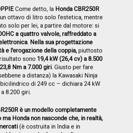
OPPIE
Come detto, la
Honda CBR250R
un ottavo di litro solo l'estetica, mentre
to solo per lei, a partire dal motore: si
OHC a quattro valvole, raffreddato a
elettronica
.
Nella sua progettazione
dità e l'erogazione della coppia,
piuttosto
 risultato sono
19,4 kW (26,4 cv) a 8.500
23,8 Nm a 7.000 giri
. Giusto per fare
(sebbene a distanza) la Kawasaki Ninja
bicilindrico di 249 cc – dichiara 24 kW
a 8.200 giri.
BR250R è un modello completamente
no ma Honda non nasconde che, in realtà,
mercati
(è costruita in India e in