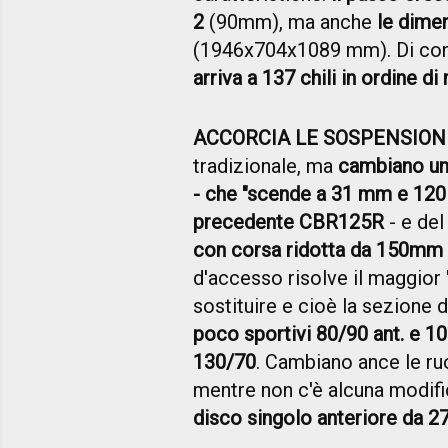
2
(90mm), ma anche
le dime
(1946x704x1089 mm). Di c
arriva a 137 chili in ordine di
ACCORCIA LE SOSPENSION
tradizionale, ma
cambiano un 
- che "scende a 31 mm e 120 
precedente CBR125R
- e de
con corsa ridotta da 150m
d'accesso risolve il maggior
sostituire e cioè la sezione 
poco sportivi 80/90 ant. e 10
130/70
. Cambiano ance le ru
mentre non c'è alcuna modific
disco singolo anteriore da 