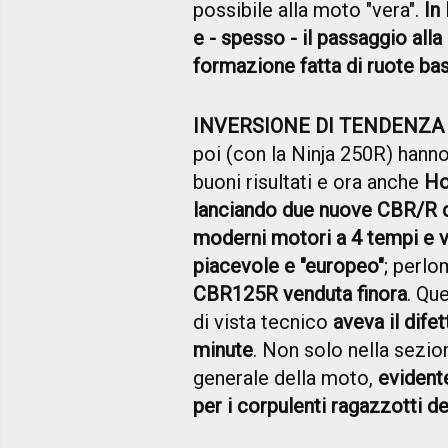
possibile alla moto "vera".
In
e - spesso - il passaggio al
formazione fatta di ruote bas
INVERSIONE DI TENDENZA
poi (con la Ninja 250R) hann
buoni risultati e ora anche
Ho
lanciando due nuove CBR/R di
moderni motori a 4 tempi e 
piacevole e "europeo"
; perl
CBR125R venduta finora
. Qu
di vista tecnico
aveva il dife
minute
. Non solo nella sezio
generale della moto,
evident
per i corpulenti ragazzotti d