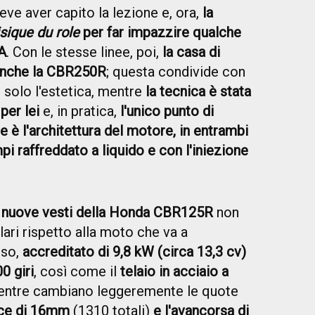
ve aver capito la lezione e, ora,
la
sique du role
per far impazzire qualche
A
. Con le stesse linee, poi,
la casa di
 anche la CBR250R
; questa condivide con
ro solo l'estetica, mentre
la tecnica è stata
per lei
e, in pratica,
l'unico punto di
e è l'architettura del motore, in entrambi
pi raffreddato a liquido e con l'iniezione
nuove vesti della Honda CBR125R
non
ari rispetto alla moto che va a
sso,
accreditato di 9,8 kW (circa 13,3 cv)
0 giri
, così come il
telaio in acciaio a
entre cambiano leggeremente le quote
sce di 16mm
(1310 totali)
e l'avancorsa di