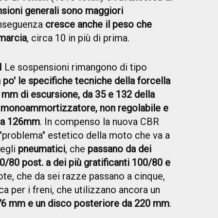
nsioni generali sono maggiori
onseguenza
cresce anche il peso che
 marcia
, circa 10 in più di prima.
I
Le sospensioni rimangono di tipo
po' le specifiche tecniche della forcella
mm di escursione, da 35 e 132 della
l
monoammortizzatore, non regolabile e
m a 126mm
. In compenso la nuova CBR
 "problema" estetico della moto che va a
degli
pneumatici
, che
passano da dei
0/80 post. a dei più gratificanti 100/80 e
ote, che da sei razze passano a cinque,
a per i freni, che utilizzano ancora un
276 mm e un disco posteriore da 220 mm
.