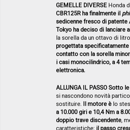
GEMELLE DIVERSE
Honda de
CBR125R ha finalmente il
phi
sedicenne fresco di patente 
Tokyo ha deciso di lanciare
la sorella da un ottavo di lit
progettata specificatamente 
contatto con la sorella minor
i casi monocilindrico, a 4 tem
elettronica.
ALLUNGA IL PASSO Sotto le 
si nascondono novità particol
sostituire.
Il motore è
lo ste
a 10.000 giri e 10,4 Nm a 8.00
doppio trave discendente
, m
caratteristiche:
il passo cre