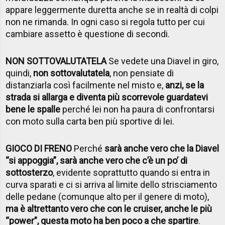
appare leggermente duretta anche se in realtà di colpi
non ne rimanda. In ogni caso si regola tutto per cui
cambiare assetto è questione di secondi.
NON SOTTOVALUTATELA
Se vedete una Diavel in giro,
quindi,
non sottovalutatela
, non pensiate di
distanziarla così facilmente nel misto e,
anzi, se la
strada si allarga e diventa più scorrevole guardatevi
bene le spalle
perché lei non ha paura di confrontarsi
con moto sulla carta ben più sportive di lei.
GIOCO DI FRENO
Perché
sarà anche vero che la Diavel
“si appoggia”, sarà anche vero che c’è un po’ di
sottosterzo
, evidente soprattutto quando si entra in
curva sparati e ci si arriva al limite dello strisciamento
delle pedane (comunque alto per il genere di moto),
ma è altrettanto vero che con le cruiser, anche le più
“power”, questa moto ha ben poco a che spartire
.