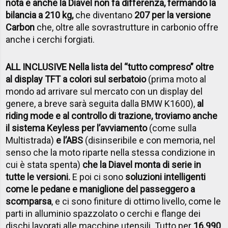
nota e anche la Diavel non fa differenza, fermando la
bilancia a 210 kg,
che diventano
207 per la versione
Carbon
che, oltre alle sovrastrutture in carbonio offre
anche i cerchi forgiati.
ALL INCLUSIVE Nella lista del “tutto compreso” oltre
al display TFT a colori sul serbatoio
(prima moto al
mondo ad arrivare sul mercato con un display del
genere, a breve sarà seguita dalla BMW K1600),
al
riding mode e al controllo di trazione, troviamo anche
il sistema Keyless per l’avviamento
(come sulla
Multistrada)
e l’ABS
(disinseribile e con memoria, nel
senso che la moto riparte nella stessa condizione in
cui è stata spenta)
che la Diavel monta di serie in
tutte le versioni.
E poi ci sono
soluzioni intelligenti
come le pedane e maniglione del passeggero a
scomparsa
, e ci sono finiture di ottimo livello, come le
parti in alluminio spazzolato o cerchi e flange dei
dischi lavorati alle macchine utensili. Tutto per
16.990