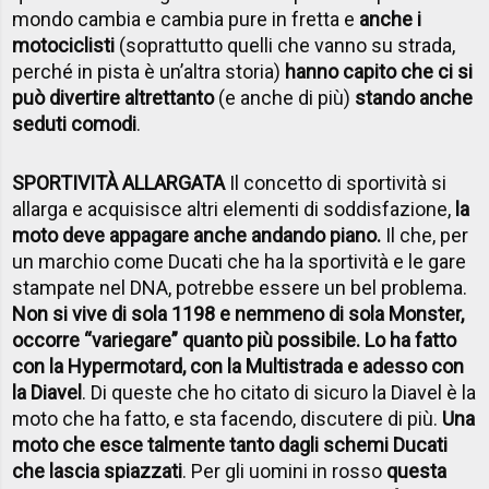
mondo cambia e cambia pure in fretta e
anche i
motociclisti
(soprattutto quelli che vanno su strada,
perché in pista è un’altra storia)
hanno capito che ci si
può divertire altrettanto
(e anche di più)
stando anche
seduti comodi
.
SPORTIVITÀ ALLARGATA
Il concetto di sportività si
allarga e acquisisce altri elementi di soddisfazione,
la
moto deve appagare anche andando piano.
Il che, per
un marchio come Ducati che ha la sportività e le gare
stampate nel DNA, potrebbe essere un bel problema.
Non si vive di sola 1198 e nemmeno di sola Monster,
occorre “variegare” quanto più possibile. Lo ha fatto
con la Hypermotard, con la Multistrada e adesso con
la Diavel
. Di queste che ho citato di sicuro la Diavel è la
moto che ha fatto, e sta facendo, discutere di più.
Una
moto che esce talmente tanto dagli schemi Ducati
che lascia spiazzati
. Per gli uomini in rosso
questa