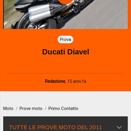
P
l
a
Prova
y
Ducati Diavel
V
i
d
Redazione
,
15 anni fa
e
o
Moto
Prove moto
Primo Contatto
TUTTE LE PROVE MOTO DEL 2011