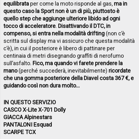
equilibrata
per come la moto risponde al gas,
ma in
questo caso la Sport non è un di più, piuttosto è
quello step che aggiunge ulteriore libido ad ogni
tocco di acceleratore
.
Disattivando il DTC, in
compenso, si entra nella modalità drifting
(non c’è
scritta sul display ma vi assicuro che questa modalità
c’è), in cui il posteriore è libero di pattinare per
centinaia di metri disegnando graffiti di nerofumo
sull’asfalto.
Fico, ma quando vi farete prendere la
mano
(perché succederà, inevitabilmente)
ricordate
che una gomma posteriore della Diavel costa 367 €, e
guidando così non dura molto...
IN QUESTO SERVIZIO
CASCO
X-Lite X-701 Dolly
GIACCA
Alpinestars
PANTALONI
Esquad
SCARPE
TCX