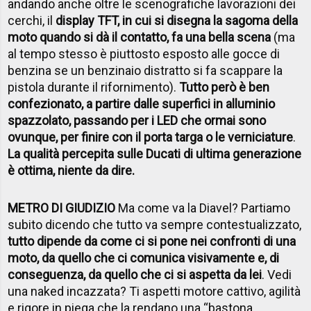
andando anche oltre le scenografiche lavorazioni dei
cerchi, il
display TFT, in cui si disegna la sagoma della
moto quando si dà il contatto, fa una bella scena
(ma
al tempo stesso è piuttosto esposto alle gocce di
benzina se un benzinaio distratto si fa scappare la
pistola durante il rifornimento).
Tutto però è ben
confezionato, a partire dalle superfici in alluminio
spazzolato, passando per i LED che ormai sono
ovunque, per finire con il porta targa o le verniciature
.
La qualità percepita sulle Ducati di ultima generazione
è ottima, niente da dire.
METRO DI GIUDIZIO
Ma come va la Diavel? Partiamo
subito dicendo che tutto va sempre contestualizzato,
tutto dipende da come ci si pone nei confronti di una
moto, da quello che ci comunica visivamente e, di
conseguenza, da quello che ci si aspetta da lei
. Vedi
una naked incazzata? Ti aspetti motore cattivo, agilità
e rigore in piega che la rendano una “bastona