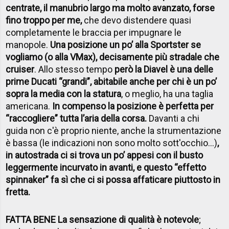
centrate, il manubrio largo ma molto avanzato, forse
fino troppo per me,
che devo distendere quasi
completamente le braccia per impugnare le
manopole.
Una posizione un po’ alla Sportster se
vogliamo (o alla VMax), decisamente più stradale che
cruiser
. Allo stesso tempo
però la Diavel è una delle
prime Ducati “grandi”, abitabile anche per chi è un po’
sopra la media con la statura
, o meglio, ha una taglia
americana.
In compenso la posizione è perfetta per
“raccogliere” tutta l’aria della corsa.
Davanti a chi
guida non c'è proprio niente, anche la strumentazione
è bassa (le indicazioni non sono molto sott'occhio...)
,
i
n autostrada ci si trova un po’ appesi con il busto
leggermente incurvato in avanti, e questo “effetto
spinnaker” fa sì che ci si possa affaticare piuttosto in
fretta.
FATTA BENE La sensazione di qualità è notevole
;