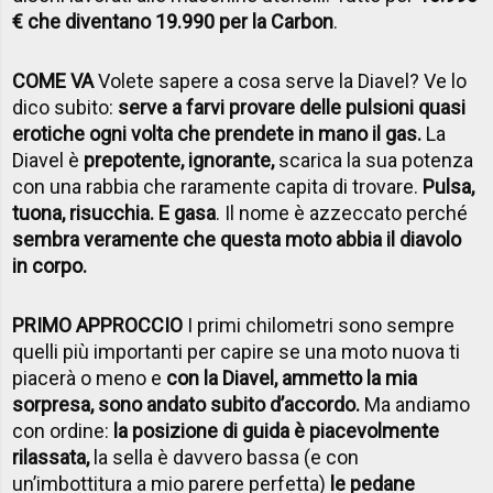
€ che diventano 19.990 per la Carbon
.
COME VA
Volete sapere a cosa serve la Diavel? Ve lo
dico subito:
serve a farvi provare delle pulsioni quasi
erotiche ogni volta che prendete in mano il gas.
La
Diavel è
prepotente, ignorante,
scarica la sua potenza
con una rabbia che raramente capita di trovare.
Pulsa,
tuona, risucchia. E gasa
. Il nome è azzeccato perché
sembra veramente che questa moto abbia il diavolo
in corpo.
PRIMO APPROCCIO
I primi chilometri sono sempre
quelli più importanti per capire se una moto nuova ti
piacerà o meno e
con la Diavel, ammetto la mia
sorpresa, sono andato subito d’accordo.
Ma andiamo
con ordine:
la posizione di guida è piacevolmente
rilassata,
la sella è davvero bassa (e con
un’imbottitura a mio parere perfetta)
le pedane