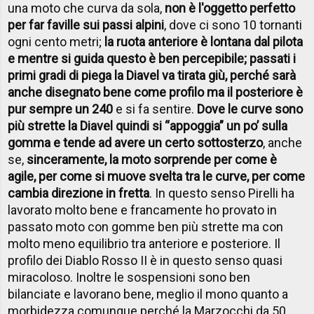
una moto che curva da sola,
non è l'oggetto perfetto
per far faville sui passi alpini
, dove ci sono 10 tornanti
ogni cento metri;
la ruota anteriore è lontana dal pilota
e mentre si guida questo è ben percepibile; passati i
primi gradi di piega la Diavel va tirata giù, perché sarà
anche disegnato bene come profilo ma il posteriore è
pur sempre un 240
e si fa sentire.
Dove le curve sono
più strette la Diavel quindi si “appoggia” un po’ sulla
gomma e tende ad avere un certo sottosterzo
, anche
se,
sinceramente, la moto sorprende per come è
agile, per come si muove svelta tra le curve, per come
cambia direzione in fretta
. In questo senso Pirelli ha
lavorato molto bene e francamente ho provato in
passato moto con gomme ben più strette ma con
molto meno equilibrio tra anteriore e posteriore. Il
profilo dei Diablo Rosso II è in questo senso quasi
miracoloso. Inoltre le sospensioni sono ben
bilanciate e lavorano bene, meglio il mono quanto a
morbidezza comunque perché la Marzocchi da 50