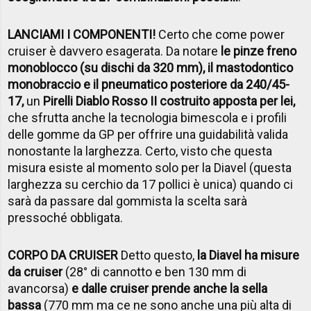
LANCIAMI I COMPONENTI!
Certo che come power
cruiser è davvero esagerata. Da notare
le pinze freno
monoblocco (su dischi da 320 mm), il mastodontico
monobraccio e il pneumatico posteriore da 240/45-
17,
un
Pirelli Diablo Rosso II costruito apposta per lei,
che sfrutta anche la tecnologia bimescola e i profili
delle gomme da GP per offrire una guidabilità valida
nonostante la larghezza. Certo, visto che questa
misura esiste al momento solo per la Diavel (questa
larghezza su cerchio da 17 pollici è unica) quando ci
sarà da passare dal gommista la scelta sarà
pressoché obbligata.
CORPO DA CRUISER
Detto questo,
la Diavel ha misure
da cruiser
(28° di cannotto e ben 130 mm di
avancorsa)
e dalle cruiser prende anche la sella
bassa
(770 mm ma ce ne sono anche una più alta di