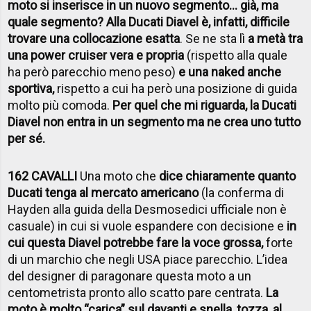
moto si inserisce in un nuovo segmento... già, ma
quale segmento? Alla Ducati Diavel è, infatti, difficile
trovare una collocazione esatta
. Se ne sta lì
a metà tra
una power cruiser vera e propria
(rispetto alla quale
ha però parecchio meno peso)
e una naked anche
sportiva,
rispetto a cui ha però una posizione di guida
molto più comoda.
Per quel che mi riguarda, la Ducati
Diavel non entra in un segmento ma ne crea uno tutto
per sé.
162 CAVALLI
Una moto che
dice chiaramente quanto
Ducati tenga al mercato americano
(la conferma di
Hayden alla guida della Desmosedici ufficiale non è
casuale) in cui si vuole espandere con decisione e
in
cui questa Diavel potrebbe fare la voce grossa,
forte
di un marchio che negli USA piace parecchio. L’idea
del designer di paragonare questa moto a un
centometrista pronto allo scatto pare centrata.
La
moto è molto “carica” sul davanti e snella, tozza, al