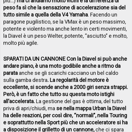
più…)
ma ci andiamo molto vicini e la differenza di
peso fa sì che la sensazione di accelerazione sia del
tutto simile a quella della V4 Yamaha
. Facendo un
paragone pugilistico, se la VMax è un peso massimo,
potente e violento ma anche lento in certi movimenti,
la Diavel è un peso Welter, potente, “asciutto” e molto,
molto più agile.
SPARATI DA UN CANNONE Con la Diavel si può anche
andare piano, è una moto godibile anche a ritmo da
parata
anche se gli scarichi cacciano un bel caldo
sulla gamba destra
. La regolarità del motore è
eccellente, si scende anche a 2000 giri senza strappi.
Però, è un fatto che tutto su questa moto istighi
all’accelerata.
La gestione del gas è ottima, del tutto
priva di apri/chiudi, ma
se nella mappa Urban la Diavel
ha delle reazioni, per così dire, “normali”, nella Touring
e soprattutto nella Sport più che un acceleratore si ha
a disposizione il grilletto di un cannone,
che ci spara