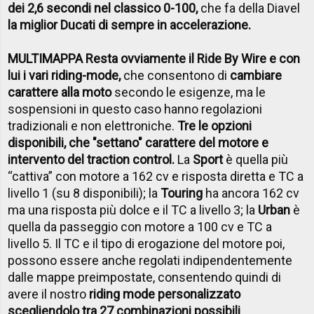
dei 2,6 secondi nel classico 0-100,
che fa della Diavel
la miglior Ducati di sempre in accelerazione.
MULTIMAPPA Resta ovviamente il Ride By Wire e con
lui i vari riding-mode,
che consentono di
cambiare
carattere alla moto
secondo le esigenze, ma le
sospensioni in questo caso hanno regolazioni
tradizionali e non elettroniche.
Tre le opzioni
disponibili, che "settano" carattere del motore e
intervento del traction control.
La
Sport
è quella più
“cattiva” con motore a 162 cv e risposta diretta e TC a
livello 1 (su 8 disponibili); la
Touring
ha ancora 162 cv
ma una risposta più dolce e il TC a livello 3; la
Urban
è
quella da passeggio con motore a 100 cv e TC a
livello 5. Il TC e il tipo di erogazione del motore poi,
possono essere anche regolati indipendentemente
dalle mappe preimpostate, consentendo quindi di
avere il nostro
riding mode personalizzato
scegliendolo tra 27 combinazioni possibili
.