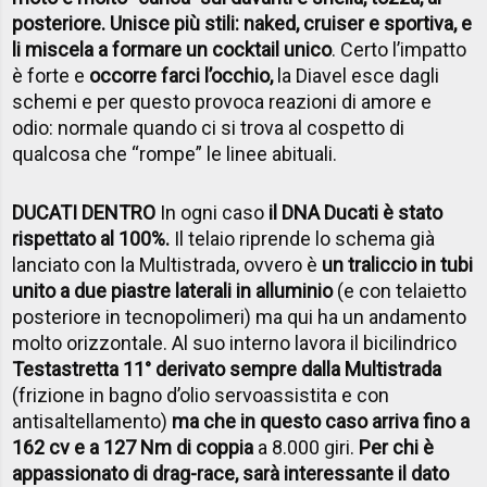
posteriore. Unisce più stili: naked, cruiser e sportiva, e
li miscela a formare un cocktail unico
. Certo l’impatto
è forte e
occorre farci l’occhio,
la Diavel esce dagli
schemi e per questo provoca reazioni di amore e
odio: normale quando ci si trova al cospetto di
qualcosa che “rompe” le linee abituali.
DUCATI DENTRO
In ogni caso
il DNA Ducati è stato
rispettato al 100%.
Il telaio riprende lo schema già
lanciato con la Multistrada, ovvero è
un traliccio in tubi
unito a due piastre laterali in alluminio
(e con telaietto
posteriore in tecnopolimeri) ma qui ha un andamento
molto orizzontale. Al suo interno lavora il bicilindrico
Testastretta 11° derivato sempre dalla Multistrada
(frizione in bagno d’olio servoassistita e con
antisaltellamento)
ma che in questo caso arriva fino a
162 cv e a 127 Nm di coppia
a 8.000 giri.
Per chi è
appassionato di drag-race, sarà interessante il dato