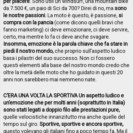
per piacere
. Sono utili un windsurf, una mountain bike
da 7.500 €, un paio di Sci da 700? Direi di no, ma
sono
le nostre passioni
. La moto è questo, è passione,
si
compra con la pancia
(come dicono quelli bravi che
fanno marketing) ci deve emozionare, ci deve servire,
certo, ma mentre lo fa ci deve anche svagare.
Insomma, emozione è la parola chiave che fa stare in
piedi il nostro mondo,
che proprio sull’aspetto ludico
basa i pilastri del suo successo. Non ci fossero
questi elementi alla base del nostro mondo credo che
oltre la metà delle moto che ho guidato in questi 20
anni non sarebbero mai nemmeno nate.
C’ERA UNA VOLTA LA SPORTIVA Un aspetto ludico e
un’emozione che per molti anni (soprattutto in Italia)
sono stati legati a doppio filo alle prestazioni pure,
quelle velocistiche innanzitutto ma anche quelle del
tempo sul giro.
Sportive, sportive e ancora sportive,
questo volevano gli italiani fino a poco tempo fa. Ma il