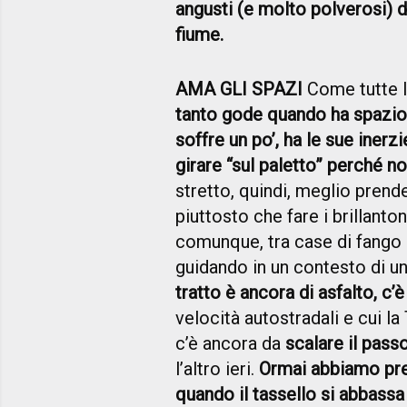
angusti (e molto polverosi) 
fiume.
AMA GLI SPAZI
Come tutte l
tanto gode quando ha spazio li
soffre un po’, ha le sue inerzi
girare “sul paletto” perché no
stretto, quindi, meglio pren
piuttosto che fare i brillant
comunque, tra case di fango
guidando in un contesto di u
tratto è ancora di asfalto, c’
velocità autostradali e cui l
c’è ancora da
scalare il pass
l’altro ieri.
Ormai abbiamo pre
quando il tassello si abbassa 