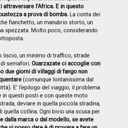
ti attraversare l’Africa. E in questo
obustezza a prova di bomba.
La conta dei
alche fianchetto, un manubrio storto, un
na spezzata. Molto poco, considerando
ottoposta.
 liscio, un minimo di traffico, strade
o di semafori.
Ouarzazate ci accoglie con
po due giorni di villaggi di fango non
equentare
(comunque lontanissima dal
ttà). E’ l’epilogo del viaggio, il problema
e in questi posti e con queste moto
trada, deviare in quella piccola stradina,
i quella collina. Ogni bivio una scusa per
e dalla marca o dal modello, se avete
che vi posso dare è di provare a fare un