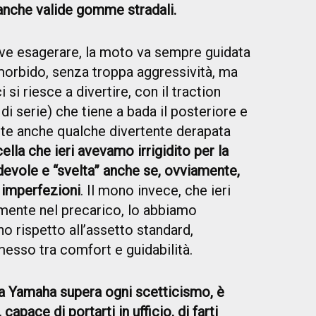
nche valide gomme stradali.
eve esagerare, la moto va sempre guidata
orbido, senza troppa aggressività, ma
 si riesce a divertire, con il traction
 di serie) che tiene a bada il posteriore e
ente anche qualche divertente derapata
rcella che ieri avevamo irrigidito per la
devole e “svelta” anche se, ovviamente,
 imperfezioni
. Il mono invece, che ieri
mente nel precarico, lo abbiamo
no rispetto all’assetto standard,
sso tra comfort e guidabilità.
la Yamaha supera ogni scetticismo, è
apace di portarti in ufficio, di farti