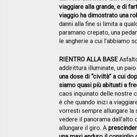
viaggiare alla grande, e di far
viaggio ha dimostrato una r
danni alla fine si limita a qu
paramano crepato, una peda
le angherie a cui l’abbiamo s
RIENTRO ALLA BASE
Asfalto
addirittura illuminate, un pai
una dose di “civiltà” a cui do
siamo quasi più abituati a fr
caos inquinato delle nostre ci
è che quando inizi a viaggiar
vorresti sempre allungare la s
vedere il panorama dall’alto d
allungare il giro. A
prescinder
una maxi enduro il consiglio 