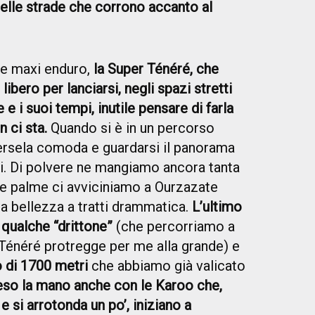
delle strade che corrono accanto al
e maxi enduro,
la Super Ténéré, che
bero per lanciarsi, negli spazi stretti
e e i suoi tempi, inutile pensare di farla
n ci sta.
Quando si è in un percorso
dersela comoda e guardarsi il panorama
oni. Di polvere ne mangiamo ancora tanta
 e palme ci avviciniamo a Ourzazate
na bellezza a tratti drammatica.
L’ultimo
è qualche “drittone”
(che percorriamo a
a Ténéré protregge per me alla grande) e
o di 1700 metri
che abbiamo già valicato
so la mano anche con le Karoo che,
e si arrotonda un po’, iniziano a