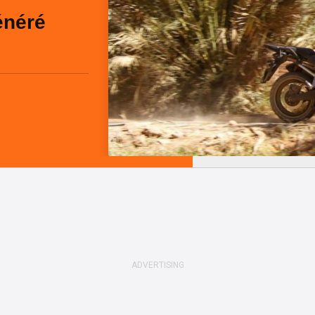
énéré