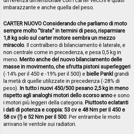
differenza dimensionale con i carter vecchi è quasi
imbarazzante e anche quella del peso.
CARTER NUOVO Considerando che parliamo di moto
sempre molto “tirate” in termini di peso, risparmiare
1,8 kg solo sul carter motore sembra un mezzo
miracolo
. Il contralbero di bilanciamento è laterale, e
non centrale come in precedenza, e pesa 0,5 kg in
meno.
Merito anche del nuovo bilanciamento delle
masse in movimento, che sfrutta pistoni superleggeri
(-14% per il 450 e -19% per il 500) e
bielle Pankl
grandi
la metà di quelle utilizzate in precedenza (-28% di
peso).
In tutto i nuovi 450/500 pesano 2,5 kg in meno
rispetto agli analoghi motori dello scorso anno
e sono
i motori più leggeri della categoria.
Piuttosto eclatanti
i dati di potenza e coppia: 53 cv e 48 Nm per il 450 e
58 cv (!) e 52 Nm per il 500
. Per entrambe le moto
arrivano le ventole sui radiatori.