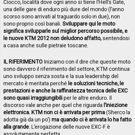
Ciocco, località dove ogni anno si tiene l’Hell’s Gate,
una delle gare di enduro più dure del mondo (l’anno
scorso sono arrivati al traguardo solo in due), non
sono proprio così banali.
Sviluppare qui le moto
significa svilupparle sul miglior percorso possibile, e
le nuove KTM 2012 non deludono affatto,
sentendosi
a casa anche sulle pietraie toscane.
IL RIFERIMENTO
Iniziamo con il dire che queste moto
sono davvero il riferimento del settore, KTM continua
uno sviluppo senza sosta e la sua leadership del
mercato è meritata perché
le soluzioni tecniche, le
prestazioni e anche la raffinatezza tecnica delle EXC
sono quasi irraggiungibili
per le altre enduro. Il
discorso vale anche per quel che riguarda
l’iniezione
elettronica. KTM non ci è arrivata per prima
(Sherco la
adotta già da un po’)
ma quando ci è arrivata lo ha fatto
alla grande
. L’erogazione delle nuove EXC-F è
assolutamente perfetta.