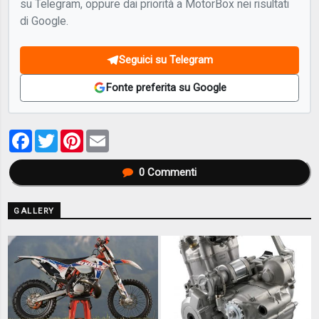
su Telegram, oppure dai priorità a MotorBox nei risultati
di Google.
Seguici su Telegram
Fonte preferita su Google
Facebook
Twitter
Pinterest
Email
0
Commenti
GALLERY