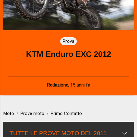
Prova
KTM Enduro EXC 2012
Redazione
,
15 anni fa
Moto
Prove moto
Primo Contatto
TUTTE LE PROVE MOTO DEL 2011