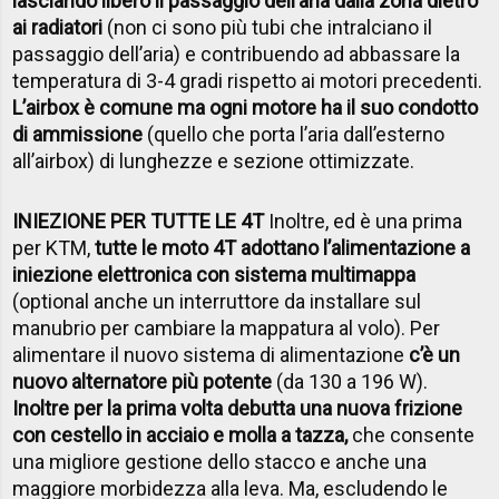
lasciando libero il passaggio dell’aria dalla zona dietro
ai radiatori
(non ci sono più tubi che intralciano il
passaggio dell’aria) e contribuendo ad abbassare la
temperatura di 3-4 gradi rispetto ai motori precedenti.
L’airbox è comune ma ogni motore ha il suo condotto
di ammissione
(quello che porta l’aria dall’esterno
all’airbox) di lunghezze e sezione ottimizzate.
INIEZIONE PER TUTTE LE 4T
Inoltre, ed è una prima
per KTM,
tutte le moto 4T adottano l’alimentazione a
iniezione elettronica con sistema multimappa
(optional anche un interruttore da installare sul
manubrio per cambiare la mappatura al volo). Per
alimentare il nuovo sistema di alimentazione
c’è un
nuovo alternatore più potente
(da 130 a 196 W).
Inoltre per la prima volta debutta una nuova frizione
con cestello in acciaio e molla a tazza,
che consente
una migliore gestione dello stacco e anche una
maggiore morbidezza alla leva. Ma, escludendo le