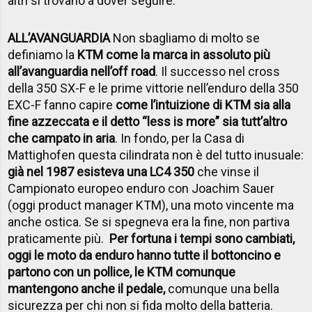
altri si trovano a dover seguire.
ALL’AVANGUARDIA
Non sbagliamo di molto se
definiamo la
KTM come la marca in assoluto più
all’avanguardia nell’off road
. Il successo nel cross
della 350 SX-F e le prime vittorie nell’enduro della 350
EXC-F fanno capire
come l’intuizione di KTM sia alla
fine azzeccata e il detto “less is more” sia tutt’altro
che campato in aria
. In fondo, per la Casa di
Mattighofen questa cilindrata non è del tutto inusuale:
già nel 1987 esisteva una LC4 350
che vinse il
Campionato europeo enduro con Joachim Sauer
(oggi product manager KTM), una moto vincente ma
anche ostica. Se si spegneva era la fine, non partiva
praticamente più.
Per fortuna i tempi sono cambiati,
oggi le moto da enduro hanno tutte il bottoncino e
partono con un pollice, le KTM comunque
mantengono anche il pedale,
comunque una bella
sicurezza per chi non si fida molto della batteria.