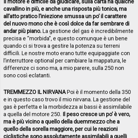
Il motore è difficile da giudicare, sulla carta ha qualche
cavallino in più, e anche una risposta più tonica, ma
all’atto pratico l’iniezione smussa un po’ il carattere
del nuovo mono che è così dolce da far sembrare di
andar più piano.
La gestione del gas è incredibilmente
precisa e “morbida”, e questo comunque è un bene
quando ci si trova a gestire la potenza su terreni
difficili. Le nostre moto erano tutte equipaggiate con
l’interruttore optional per cambiare la mappatura, le
differenze ci sono ma, a mio parere, sulla 250 non
sono così eclatanti.
TREMMEZZO IL NIRVANA
Poi è il momento della 350
e in questo caso trovo il mio nirvana. La gestione del
gas è perfetta e la morbidezza ai bassi è assimilabile
a quella del motore 250.
Il peso cresce un po’ è vero,
ma è più vicino a quello della duemmezzo che a
quello della sorella maggiore, per cui le reazioni
ciclistiche sono assolutamente assimilabili a quelli