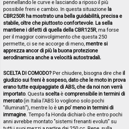
pennellando le curve e lasciando a riposo il più
possibile freni e cambio. In questa situazione
la
CBR250R ha mostrato una bella guidabilità, precisa e
stabile, oltre che piuttosto confortevole
.
La sella
mantiene i difetti di quella della CBR125R
, ma forse
per il maggior coinvolgimento che questa 250
permette, ci se ne accorge di meno,
mentre si
apprezza ancor di più la buona protezione
aerodinamica anche a velocità autostradali.
SCELTA DI COMODO?
Per chiudere, bisogna dire che
il
giudizio sui freni è sospeso, dato che le moto in prova
erano tutte equipaggiate di ABS, che da noi non verrà
importato
. Questa
scelta
è
comprensibile in termini di
mercato
(in Italia l'ABS lo vogliono solo pochi
"illuminati"), mentre lo è
un po' meno in termini di
immagine
. Tempo fa Honda dichiarò che entro pochi
anni avrebbe montato "sistemi frenanti evoluti" su
tutti i suoi mezzi a partire dai 250 cc. Bene, sulla