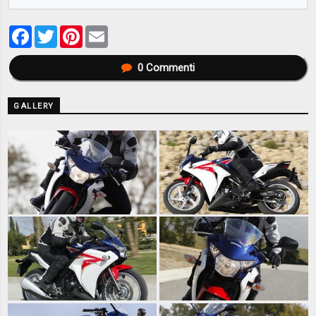
Facebook
Twitter
Pinterest
Email
0
Commenti
GALLERY