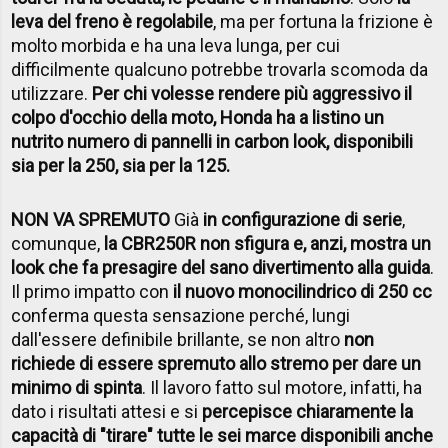
leva del freno è regolabile
, ma per fortuna la frizione è
molto morbida e ha una leva lunga, per cui
difficilmente qualcuno potrebbe trovarla scomoda da
utilizzare.
Per chi volesse rendere più aggressivo il
colpo d'occhio della moto, Honda ha a listino un
nutrito numero di pannelli in carbon look, disponibili
sia per la 250, sia per la 125.
NON VA SPREMUTO
Già
in configurazione di serie
,
comunque,
la CBR250R non sfigura e, anzi, mostra un
look che fa presagire del sano divertimento alla guida
.
Il primo impatto con
il nuovo monocilindrico di 250 cc
conferma questa sensazione perché, lungi
dall'essere definibile brillante, se non altro
non
richiede di essere spremuto allo stremo per dare un
minimo di spinta
. Il lavoro fatto sul motore, infatti, ha
dato i risultati attesi e si
percepisce chiaramente la
capacità di "tirare" tutte le sei marce disponibili anche