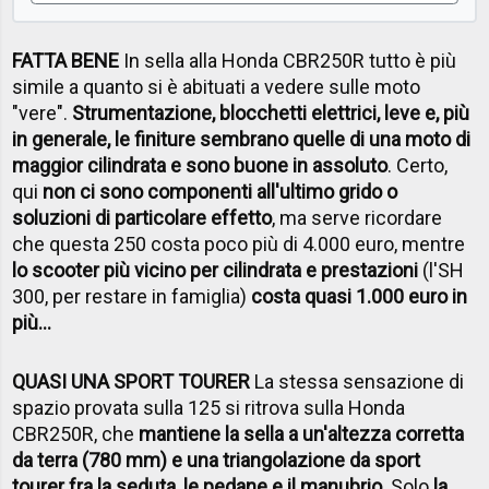
FATTA BENE
In sella alla Honda CBR250R tutto è più
simile a quanto si è abituati a vedere sulle moto
"vere".
Strumentazione, blocchetti elettrici, leve e, più
in generale, le finiture sembrano quelle di una moto di
maggior cilindrata e sono buone in assoluto
. Certo,
qui
non ci sono componenti all'ultimo grido o
soluzioni di particolare effetto
, ma serve ricordare
che questa 250 costa poco più di 4.000 euro, mentre
lo scooter più vicino per cilindrata e prestazioni
(l'SH
300, per restare in famiglia)
costa quasi 1.000 euro in
più...
QUASI UNA SPORT TOURER
La stessa sensazione di
spazio provata sulla 125 si ritrova sulla Honda
CBR250R, che
mantiene la sella a un'altezza corretta
da terra (780 mm) e una triangolazione da sport
tourer fra la seduta, le pedane e il manubrio
. Solo
la