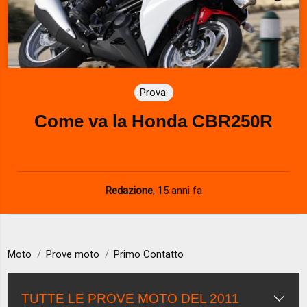
Prova:
Come va la Honda CBR250R
Redazione
,
15 anni fa
Moto
Prove moto
Primo Contatto
TUTTE LE PROVE MOTO DEL 2011