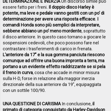
DETERMINAZIONE E INERZIA
Un discorso simile può
essere fatto per i freni.
Il doppio disco Harley è
potente, ma leve e pedale vanno gestiti con un po’ di
determinazione per avere una risposta efficace
.
I
comandi Honda sono più semplici da interpretare,
sebbene abbiano un po’ meno mordente
, soprattutto
il disco anteriore. In questo caso tornano a giocare le
sospensioni cedevoli, che poco possono fare nel
contrastare i trasferimenti di carico in frenata.
L’anteriore da 17” e la sua gomma panciuta riescono
comunque ad offrire una buona impronta a terra, ma
portano a un evidente effetto raddrizzante se si pela
il freno in curva
, cosa che accade in minor misura
sulla H-D, forse in relazione alla maggior inerzia
direzionale della sua anteriore da 19”, equipaggiata
con un sottile 100/90.
UNA QUESTIONE DI CARISMA
In conclusione,
il
primato di categoria conquistato da Harley-Davidson