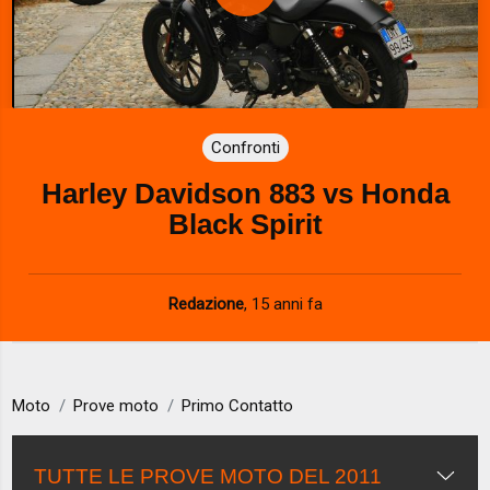
P
l
a
Confronti
y
Harley Davidson 883 vs Honda
V
Black Spirit
i
d
Redazione
,
15 anni fa
e
o
Moto
Prove moto
Primo Contatto
TUTTE LE PROVE MOTO DEL 2011