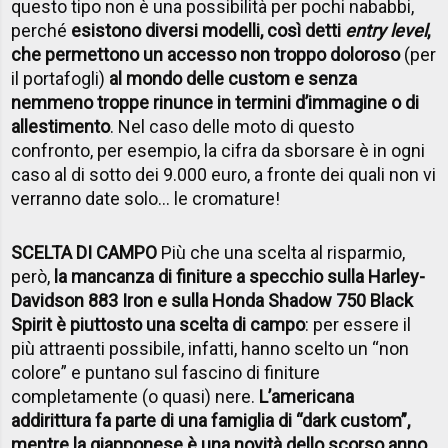
questo tipo non è una possibilità per pochi nababbi,
perché
esistono diversi modelli, così detti
entry level
,
che permettono un accesso non troppo doloroso
(per
il portafogli)
al mondo delle custom e senza
nemmeno troppe rinunce in termini d’immagine o di
allestimento
. Nel caso delle moto di questo
confronto, per esempio, la cifra da sborsare è in ogni
caso al di sotto dei 9.000 euro, a fronte dei quali non vi
verranno date solo… le cromature!
SCELTA DI CAMPO
Più che una scelta al risparmio,
però,
la mancanza di finiture a specchio sulla Harley-
Davidson 883 Iron e sulla Honda Shadow 750 Black
Spirit è piuttosto una scelta di campo
: per essere il
più attraenti possibile, infatti, hanno scelto un “non
colore” e puntano sul fascino di finiture
completamente (o quasi) nere.
L’americana
addirittura fa parte di una famiglia di “dark custom”,
mentre la giapponese è una novità dello scorso anno
,