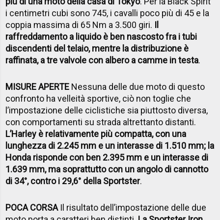
più di una moto della casa di Tokyo
. Per la Black Spirit
i centimetri cubi sono 745, i cavalli poco più di 45 e la
coppia massima di 65 Nm a 3.500 giri.
Il
raffreddamento a liquido è ben nascosto fra i tubi
discendenti del telaio, mentre la distribuzione è
raffinata, a tre valvole con albero a camme in testa
.
MISURE APERTE
Nessuna delle due moto di questo
confronto ha velleità sportive, ciò non toglie che
l’impostazione delle ciclistiche sia piuttosto diversa,
con comportamenti su strada altrettanto distanti.
L’Harley è relativamente più compatta, con una
lunghezza di 2.245 mm e un interasse di 1.510 mm; la
Honda risponde con ben 2.395 mm e un interasse di
1.639 mm, ma soprattutto con un angolo di cannotto
di 34°, contro i 29,6° della Sportster
.
POCA CORSA
Il risultato dell’impostazione delle due
moto porta a caratteri ben distinti.
La Sportster Iron