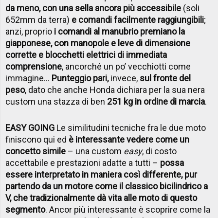
da meno, con una sella ancora più accessibile
(soli
652mm da terra)
e comandi facilmente raggiungibili
;
anzi, proprio
i comandi al manubrio premiano la
giapponese, con manopole e leve di dimensione
corrette e blocchetti elettrici di immediata
comprensione
, ancorché un po’ vecchiotti come
immagine…
Punteggio pari,
invece,
sul fronte del
peso
, dato che anche Honda dichiara per la sua nera
custom una stazza di ben
251 kg in ordine di marcia
.
EASY GOING
Le similitudini tecniche fra le due moto
finiscono qui ed
è interessante vedere come un
concetto simile
– una custom
easy
, di costo
accettabile e prestazioni adatte a tutti –
possa
essere interpretato in maniera così differente, pur
partendo da un motore come il classico bicilindrico a
V, che tradizionalmente dà vita alle moto di questo
segmento
. Ancor più interessante è scoprire come la